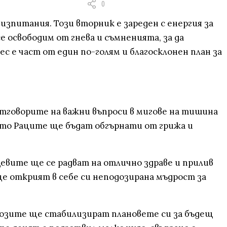
0
 изпитания. Този вторник е зареден с енергия за
 освободим от гнева и съмненията, за да
с е част от един по-голям и благосклонен план за
отговорите на важни въпроси в мигове на тишина
ато Раците ще бъдат обгърнати от грижа и
евите ще се радват на отлично здраве и прилив
е открият в себе си неподозирана мъдрост за
розите ще стабилизират плановете си за бъдещ