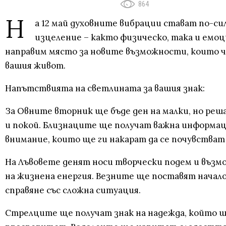
864
Н
а 12 май духовните вибрации стават по-сил
изцеление – както физическо, така и емоц
направим място за новите възможности, които чук
вашия живот.
Напътствията на светлината за вашия знак:
За Овните вторник ще бъде ден на малки, но ре
и покой. Близнаците ще получат важна информац
внимание, които ще ги накарат да се почувстват
На Лъвовете денят носи творчески подем и възмо
на жизнена енергия. Везните ще поставят начало
справяне със сложна ситуация.
Стрелците ще получат знак на надежда, който щ