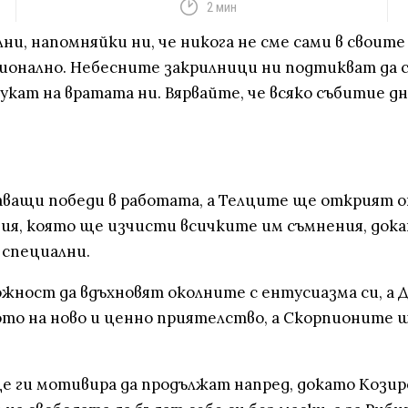
2 мин
ни, напомняйки ни, че никога не сме сами в своите
ионално. Небесните закрилници ни подтикват да се
ат на вратата ни. Вярвайте, че всяко събитие дне
шаващи победи в работата, а Телците ще открият 
ия, която ще изчисти всичките им съмнения, док
 специални.
жност да вдъхновят околните с ентусиазма си, а Д
то на ново и ценно приятелство, а Скорпионите щ
е ги мотивира да продължат напред, докато Кози