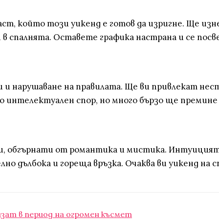
раст, който този уикенд е готов да изригне. Ще и
в спалнята. Оставете графика настрана и се посв
 и нарушаване на правилата. Ще ви привлекат нес
о интелектуален спор, но много бързо ще премине 
ди, обгърнати от романтика и мистика. Интуицият
лно дълбока и гореща връзка. Очаква ви уикенд на 
лизат в период на огромен късмет