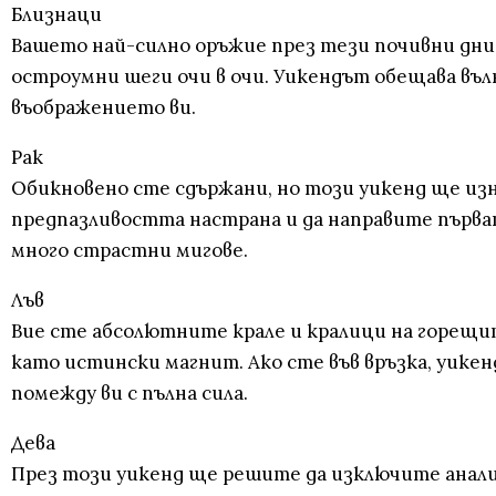
Близнаци
Вашето най-силно оръжие през тези почивни дни 
остроумни шеги очи в очи. Уикендът обещава въл
въображението ви.
Рак
Обикновено сте сдържани, но този уикенд ще изн
предпазливостта настрана и да направите първат
много страстни мигове.
Лъв
Вие сте абсолютните крале и кралици на горещит
като истински магнит. Ако сте във връзка, уикен
помежду ви с пълна сила.
Дева
През този уикенд ще решите да изключите аналити