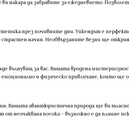
 ви накара да забравите за ежедневието. Позволете
етика през почивните дни. Уикендът е перфектен 
о страстен начин. Необвързаните Везни ще открия
бъде вълнуващ за вас. Вашата вродена мистериознос
емоционално и физическо привличане, които ще о
лин. Вашата авантюристична природа ще ви тласне
от неочаквана посока – възможно е да пламне искр