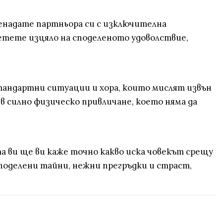
зненадате партньора си с изключителна
етете изцяло на споделеното удоволствие,
тандартни ситуации и хора, които мислят извън
в силно физическо привличане, което няма да
а ви ще ви каже точно какво иска човекът срещу
споделени тайни, нежни прегръдки и страст,