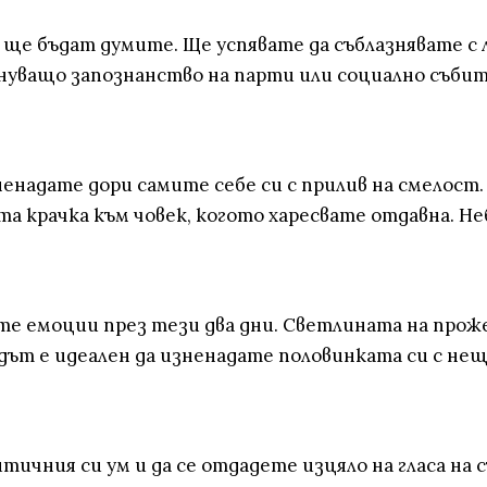
ще бъдат думите. Ще успявате да съблазнявате с 
нуващо запознанство на парти или социално събити
енадате дори самите себе си с прилив на смелост
а крачка към човек, когото харесвате отдавна. Н
е емоции през тези два дни. Светлината на проже
дът е идеален да изненадате половинката си с нещ
чния си ум и да се отдадете изцяло на гласа на с