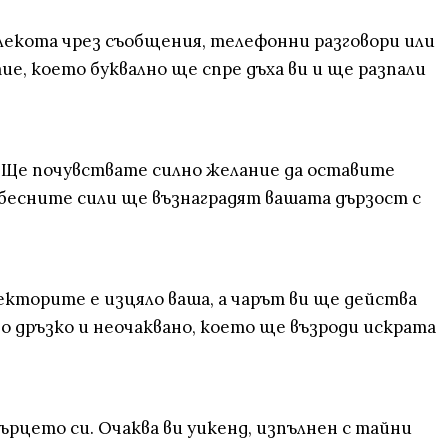
лекота чрез съобщения, телефонни разговори или
е, което буквално ще спре дъха ви и ще разпали
. Ще почувствате силно желание да оставите
ебесните сили ще възнаградят вашата дързост с
кторите е изцяло ваша, а чарът ви ще действа
о дръзко и неочаквано, което ще възроди искрата
ърцето си. Очаква ви уикенд, изпълнен с тайни