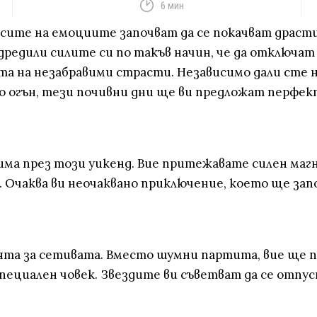
6 мин
адусите на емоциите започват да се покачват драс
подредили силите си по такъв начин, че да отключа
та на незабравими страсти. Независимо дали сте н
о огън, тези почивни дни ще ви предложат перфек
има през този уикенд. Вие притежавате силен маг
. Очаква ви неочаквано приключение, което ще зап
ията за сетивата. Вместо шумни партита, вие ще 
 специален човек. Звездите ви съветват да се отп