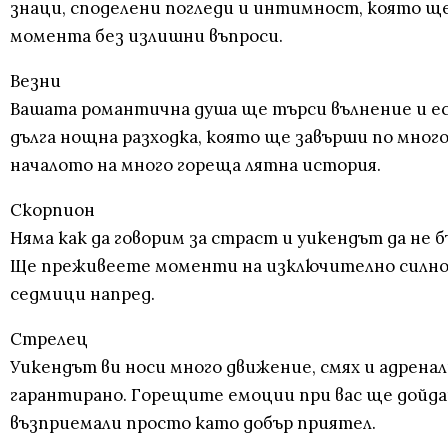
знаци, споделени погледи и интимност, която ще
момента без излишни въпроси.
Везни
Вашата романтична душа ще търси вълнение и ест
дълга нощна разходка, която ще завърши по мног
началото на много гореща лятна история.
Скорпион
Няма как да говорим за страст и уикендът да не 
Ще преживеете моменти на изключително силно 
седмици напред.
Стрелец
Уикендът ви носи много движение, смях и адрена
гарантирано. Горещите емоции при вас ще дойдат 
възприемали просто като добър приятел.