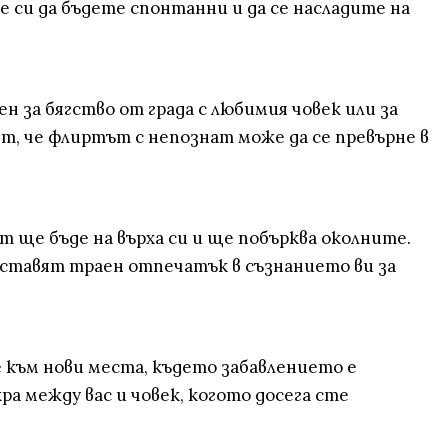
 си да бъдете спонтанни и да се насладите на
за бягство от града с любимия човек или за
т, че флиртът с непознат може да се превърне в
т ще бъде на върха си и ще побърква околните.
ставят траен отпечатък в съзнанието ви за
 към нови места, където забавлението е
а между вас и човек, когото досега сте