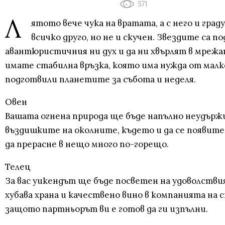
571
Л
ятото вече чука на вратата, а с него и гр
всичко друго, но не и скучен. Звездите са 
авантюристичния ни дух и да ни хвърлят в мрежа
имате стабилна връзка, която има нужда от малк
подготвили планетите за събота и неделя.
Овен
Вашата огнена природа ще бъде напълно неудърж
въздишките на околните, където и да се появите
да прерасне в нещо много по-горещо.
Телец
За вас уикендът ще бъде посветен на удоволств
хубава храна и качествено вино в компанията на
защото партньорът ви е готов да ги изпълни.