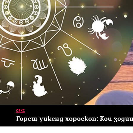
СЕКС
Горещ уикенд хороскоп: Кои зод