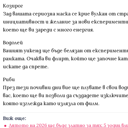
Козирог
Зад вашата сериозна маска се крие вулкан от ст
инициативност и желание за нови експерименти 
което ще ви зареди с много енергия.
Водолей
Вашият уикенд ще бъде белязан от експерименти
рамката. Очаква ви флирт, който ще започне кат
искате да спрете.
Риби
През тези почивни дни вие ще плувате в свои во
вас, което ще ви позволи да създадете изключите
която изглежда като излязла от филм.
Виж още:
Лятото на 2026 ще бъде златно за тях: 5 зодии в