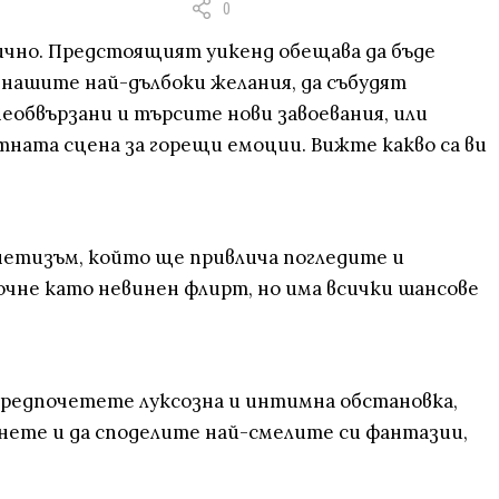
0
тично. Предстоящият уикенд обещава да бъде
т нашите най-дълбоки желания, да събудят
еобвързани и търсите нови завоевания, или
тната сцена за горещи емоции. Вижте какво са ви
нетизъм, който ще привлича погледите и
очне като невинен флирт, но има всички шансове
предпочетете луксозна и интимна обстановка,
уснете и да споделите най-смелите си фантазии,