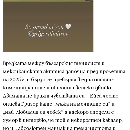
Връзката между българския тенисист и
мексиканската актриса започна през пролетта
на 2025 г. и бързо се превърна в една от най-
коментираните и обичани светски двойки.
Двамата не крият чувствата си – Ейса често
описва Григор като „мъжа на мечтите си“ и
„най-любимия си човек“, а наскоро сподели с
хумор в интервю, че той е невероятен кавалер,
но и... абсолютен маниак на тема чистота и