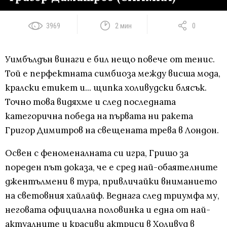
3969
2 мин
0
Уимбълдън винаги е бил нещо повече от тенис.
Той е перфектната симбиоза между висша мода,
кралски етикет и... щипка холивудски блясък.
Точно това видяхме и след последната
категорична победа на първата ни ракета
Григор Димитров на свещената трева в Лондон.
Освен с феноменалната си игра, Гришо за
пореден път доказа, че е сред най-обаятелните
джентълмени в тура, привличайки вниманието
на световния хайлайф. Веднага след триумфа му,
неговата официална половинка и една от най-
актуалните и красиви актриси в Холивуд в