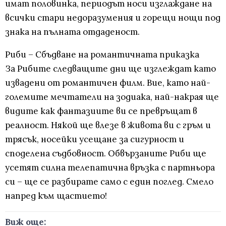
имат половинка, периодът носи изглаждане на
всички стари недоразумения и горещи нощи под
знака на пълната отдаденост.
Риби – Сбъдване на романтичната приказка
За Рибите следващите дни ще изглеждат като
извадени от романтичен филм. Вие, като най-
големите мечтатели на зодиака, най-накрая ще
видите как фантазиите ви се превръщат в
реалност. Някой ще влезе в живота ви с гръм и
трясък, носейки усещане за сигурност и
споделена съдбовност. Обвързаните Риби ще
усетят силна телепатична връзка с партньора
си – ще се разбирате само с един поглед. Смело
напред към щастието!
Виж още: