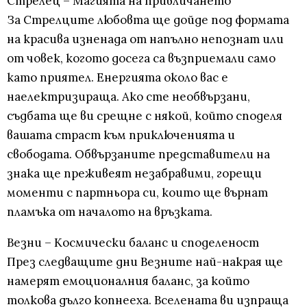
Стрелец – Магията на привличането
За Стрелците любовта ще дойде под формата
на красива изненада от напълно непознат или
от човек, когото досега са възприемали само
като приятел. Енергията около вас е
наелектризираща. Ако сте необвързани,
съдбата ще ви срещне с някой, който споделя
вашата страст към приключенията и
свободата. Обвързаните представители на
знака ще преживеят незабравими, горещи
моменти с партньора си, които ще върнат
пламъка от началото на връзката.
Везни – Космически баланс и споделеност
През следващите дни Везните най-накрая ще
намерят емоционалния баланс, за който
толкова дълго копнееха. Вселената ви изпраща