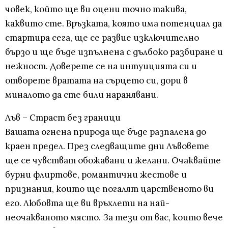
човек, който ще ви оцени точно такива,
каквито сте. Връзката, която има потенциал да
стартира сега, ще се развие изключително
бързо и ще бъде изпълнена с дълбоко разбиране и
нежност. Доверете се на интуицията си и
отворете вратата на сърцето си, дори в
миналото да сте били наранявани.
Лъв – Страст без граници
Вашата огнена природа ще бъде разпалена до
краен предел. През следващите дни Лъвовете
ще се чувстват обожавани и желани. Очаквайте
бурни флиртове, романтични жестове и
признания, които ще погалят царственото ви
его. Любовта ще ви връхлети на най-
неочакваното място. За тези от вас, които вече