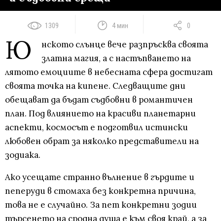
1309
4 мин
0
Ю
нското слънце вече разпръсква своята
златна магия, а с настъпването на
лятото емоциите в небесната сфера достигат
своята точка на кипене. Следващите дни
обещават да бъдат съдбовни в романтичен
план. Под влиянието на красиви планетарни
аспекти, космосът е подготвил истински
любовен обрат за няколко представители на
зодиака.
Ако усещате странно вълнение в гърдите и
пеперуди в стомаха без конкретна причина,
това не е случайно. За пет конкретни зодии
търсенето на сродна душа е към своя край, а за