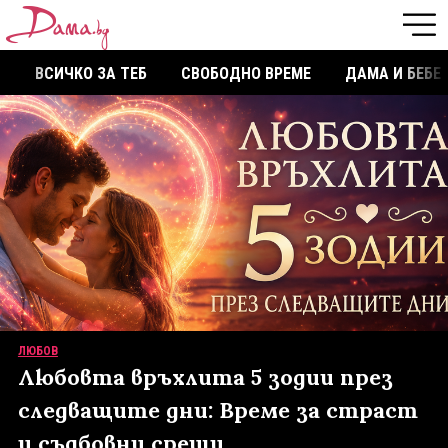
ВСИЧКО ЗА ТЕБ
СВОБОДНО ВРЕМЕ
ДАМА И БЕБЕ
ЛЮБОВ
Любовта връхлита 5 зодии през
следващите дни: Време за страст
и съдбовни срещи