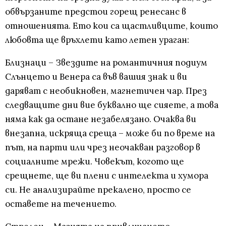
обвързаните предстои горещ ренесанс в
отношенията. Ето кои са щастливците, които
любовта ще връхлети като летен ураган:
Близнаци – Звездите на романтичния подиум
Слънцето и Венера са във вашия знак и ви
даряват с необикновен, магнетичен чар. През
следващите дни вие буквално ще сияете, а това
няма как да остане незабелязано. Очаква ви
внезапна, искряща среща – може би по време на
път, на парти или чрез неочакван разговор в
социалните мрежи. Човекът, когото ще
срещнете, ще ви плени с интелекта и хумора
си. Не анализирайте прекалено, просто се
оставете на течението.