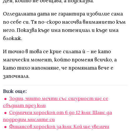
Ден, който не обещава, а подсказва.
Огледалната дата не гарантира изобилие сама
по себе си. Тя по-скоро насочва вниманието към
него. Показва къде има потенциал и къде има
блокаж.
И точно в това се крие силата ѝ – не като
магически момент, който променя всичко, а
като тихо напомняне, че промяната вече е
започнала.
Виж още:
Зодии, чиито мечти със сигурност ще се
сбъднат през юли
Седмичен хороскоп от 6 до 12 юли: Шанс да
подредим мислите си
Финансов хороскоп за юли: Кой ще увеличи