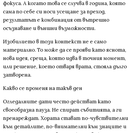
фокуса. А когато това се случва в година, която
сама по себе си носи усещане за преход,
резултатът е комбинация от вътрешно
осъзнаване и външни възможности.
Изобилието в този контекст не е само
материално. То може да се прояви като яснота,
нова идея, среща, която идва в точния момент,
или решение, което отваря врата, стояла дълго
затворена.
Какво се променя на такъв ден
Огледалните дати често действат като
своеобразна пауза. Не спират събитията, а ги
пренареждат. Хората стават по-чувствителни
към детайлите, по-внимателни към знаците и