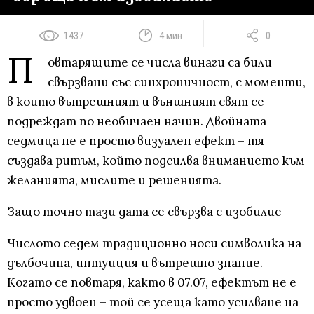
1437
4 мин
0
П
овтарящите се числа винаги са били
свързвани със синхроничност, с моменти,
в които вътрешният и външният свят се
подреждат по необичаен начин. Двойната
седмица не е просто визуален ефект – тя
създава ритъм, който подсилва вниманието към
желанията, мислите и решенията.
Защо точно тази дата се свързва с изобилие
Числото седем традиционно носи символика на
дълбочина, интуиция и вътрешно знание.
Когато се повтаря, както в 07.07, ефектът не е
просто удвоен – той се усеща като усилване на