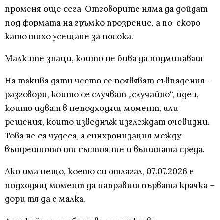
променя още сега. Отговорите няма да дойдат
под формата на гръмко прозрение, а по-скоро
като тихо усещане за посока.
Малките знаци, които не бива да подминаваш
На такива дати често се появяват съвпадения –
разговори, които се случват „случайно“, идеи,
които идват в неподходящ момент, или
решения, които изведнъж изглеждат очевидни.
Това не са чудеса, а синхронизация между
вътрешното ти състояние и външната среда.
Ако има нещо, което си отлагал, 07.07.2026 е
подходящ момент да направиш първата крачка –
дори тя да е малка.