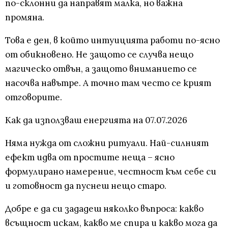
по-склонни да направят малка, но важна
промяна.
Това е ден, в който интуицията работи по-ясно
от обикновено. Не защото се случва нещо
магическо отвън, а защото вниманието се
насочва навътре. А точно там често се крият
отговорите.
Как да използваш енергията на 07.07.2026
Няма нужда от сложни ритуали. Най-силният
ефект идва от простите неща – ясно
формулирано намерение, честност към себе си
и готовност да пуснеш нещо старо.
Добре е да си зададеш няколко въпроса: какво
всъщност искам, какво ме спира и какво мога да