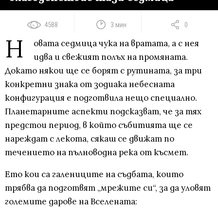
4588
3 мин
0
Н
овата седмица чука на вратата, а с нея
идва и свежият полъх на промяната.
Докато някои ще се борят с рутината, за три
конкретни знака от зодиака небесната
конфигурация е подготвила нещо специално.
Планетарните аспекти подсказват, че за тях
предстои период, в който събитията ще се
нареждат с лекота, сякаш се движат по
течението на пълноводна река от късмет.
Ето кои са галениците на съдбата, които
трябва да подготвят „мрежите си“, за да уловят
големите дарове на Вселената: