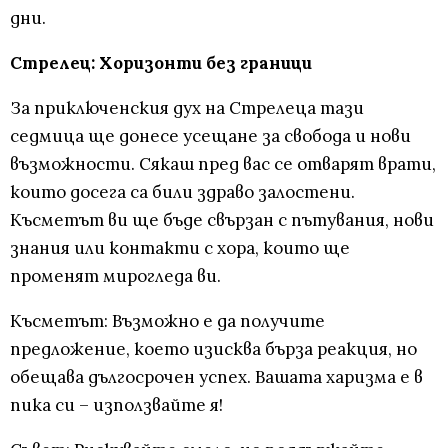
дни.
Стрелец: Хоризонти без граници
За приключенския дух на Стрелеца тази
седмица ще донесе усещане за свобода и нови
възможности. Сякаш пред вас се отварят врати,
които досега са били здраво залостени.
Късметът ви ще бъде свързан с пътувания, нови
знания или контакти с хора, които ще
променят мирогледа ви.
Късметът: Възможно е да получите
предложение, което изисква бърза реакция, но
обещава дългосрочен успех. Вашата харизма е в
пика си – използвайте я!