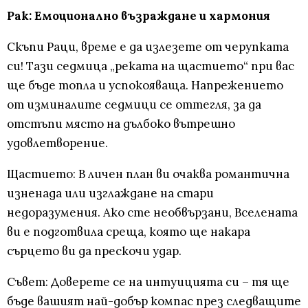
Рак: Емоционално възраждане и хармония
Скъпи Раци, време е да излезете от черупката
си! Тази седмица „реката на щастието“ при вас
ще бъде топла и успокояваща. Напрежението
от изминалите седмици се оттегля, за да
отстъпи място на дълбоко вътрешно
удовлетворение.
Щастието: В личен план ви очаква романтична
изненада или изглаждане на стари
недоразумения. Ако сте необвързани, Вселената
ви е подготвила среща, която ще накара
сърцето ви да прескочи удар.
Съвет: Доверете се на интуицията си – тя ще
бъде вашият най-добър компас през следващите