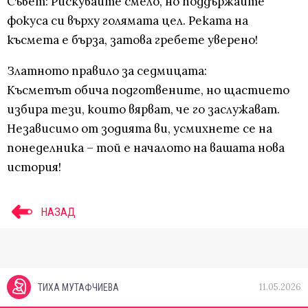
Съвет: Рискувайте смело, но поддържайте
фокуса си върху голямата цел. Реката на
късмета е бърза, затова гребете уверено!
Златното правило за седмицата:
Късметът обича подготвените, но щастието
избира тези, които вярват, че го заслужават.
Независимо от зодията ви, усмихнете се на
понеделника – той е началото на вашата нова
история!
НАЗАД
11.05.2026
ТИХА МУТАФЧИЕВА