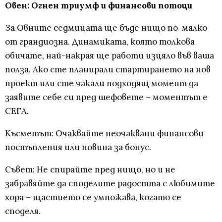
Овен: Огнен триумф и финансови потоци
За Овните седмицата ще бъде нищо по-малко
от грандиозна. Динамиката, която толкова
обичате, най-накрая ще работи изцяло във ваша
полза. Ако сте планирали стартирането на нов
проект или сте чакали подходящ момент да
заявите себе си пред шефовете – моментът е
СЕГА.
Късметът: Очаквайте неочаквани финансови
постъпления или новина за бонус.
Съвет: Не спирайте пред нищо, но и не
забравяйте да споделите радостта с любимите
хора – щастието се умножава, когато се
споделя.