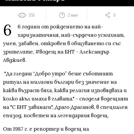
350
2 мин
0
6
6 години от рождението на най-
харизматичния, най-сърдечно усмихнат,
умен, забавен, откровен в общуването си със
зрителите, #водещ на БНТ - Александър
Авджиев.
"Да гледаш “Добро утро” беше съботният
ритуал на милиони българи без значение на
каква възраст бяха, каква религия изповядваха и
колко акъл имаха в главата." - споделя водещият
на "С БНТ завинаги", Драго Драганов, в специален
епизод, посветен на легендарния водещ.
От 1987 г. е репортер и водещ на