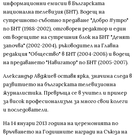
информационни емисии в Българската
национална телевизия (БНТ). Водещ на
сутрешното съботно предаване "Добро #утро"
по БНТ (1988-2002), отговорен редактор и един
от водещите на сутрешния блок на БНТ "Денят
започва" (2002-2004), ръководител на Главна
редакция "Общество" в БНТ (2004-2008) и водещ
на предаването "Навигатор" по БНТ (2005-2007).
Александър Авджиев оставя ярка, значима следа в
развитието на българската телевизионна
журналистика. Превръща се в учител и пример
за висок професионализъм за много свои колеги
и последователи.
На 14 януари 2013 година на церемонията по
връчването на Годишните награди на Съюза на