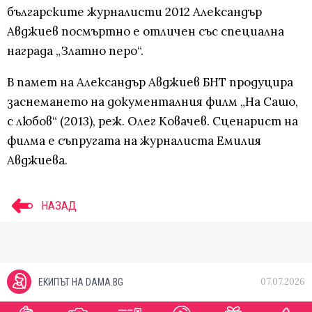
българските журналисти 2012 Александър
Авджиев посмъртно е отличен със специална
награда „Златно перо“.
В памет на Александър Авджиев БНТ продуцира
заснемането на документалния филм „На Сашо,
с любов“ (2013), реж. Олег Ковачев. Сценарист на
филма е съпругата на журналиста Емилия
Авджиева.
НАЗАД
07.07.2026
ЕКИПЪТ НА DAMA.BG