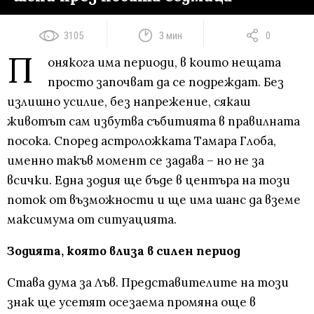
3105
3 мин
0
П
онякога има периоди, в които нещата
просто започват да се подреждат. Без
излишно усилие, без напрежение, сякаш
животът сам избутва събитията в правилната
посока. Според астроложката Тамара Глоба,
именно такъв момент се задава – но не за
всички. Една зодия ще бъде в центъра на този
поток от възможности и ще има шанс да вземе
максимума от ситуацията.
Зодията, която влиза в силен период
Става дума за Лъв. Представителите на този
знак ще усетят осезаема промяна още в