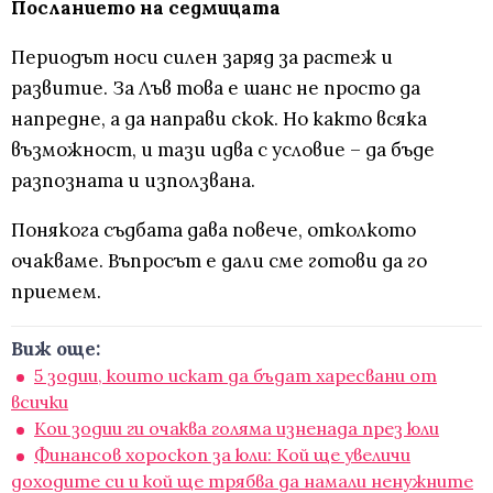
Посланието на седмицата
Периодът носи силен заряд за растеж и
развитие. За Лъв това е шанс не просто да
напредне, а да направи скок. Но както всяка
възможност, и тази идва с условие – да бъде
разпозната и използвана.
Понякога съдбата дава повече, отколкото
очакваме. Въпросът е дали сме готови да го
приемем.
Виж още:
5 зодии, които искат да бъдат харесвани от
всички
Кои зодии ги очаква голяма изненада през юли
Финансов хороскоп за юли: Кой ще увеличи
доходите си и кой ще трябва да намали ненужните