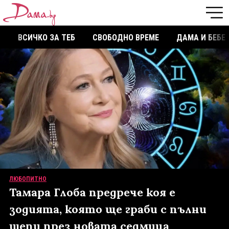
ВСИЧКО ЗА ТЕБ
СВОБОДНО ВРЕМЕ
ДАМА И БЕБЕ
ЛЮБОПИТНО
Тамара Глоба предрече коя е
зодията, която ще граби с пълни
шепи през новата седмица