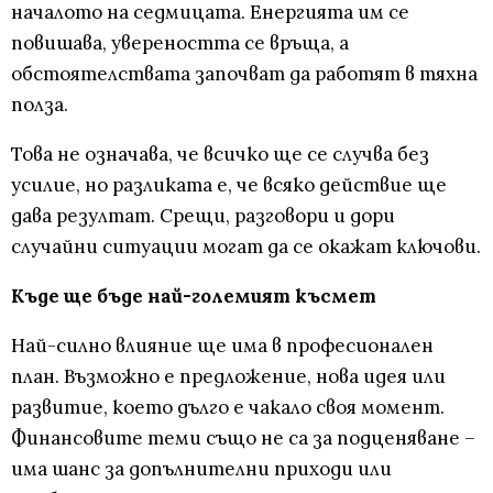
началото на седмицата. Енергията им се
повишава, увереността се връща, а
обстоятелствата започват да работят в тяхна
полза.
Това не означава, че всичко ще се случва без
усилие, но разликата е, че всяко действие ще
дава резултат. Срещи, разговори и дори
случайни ситуации могат да се окажат ключови.
Къде ще бъде най-големият късмет
Най-силно влияние ще има в професионален
план. Възможно е предложение, нова идея или
развитие, което дълго е чакало своя момент.
Финансовите теми също не са за подценяване –
има шанс за допълнителни приходи или