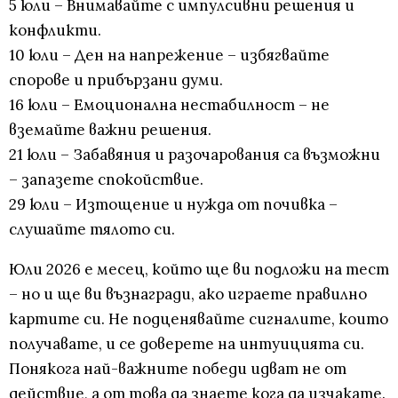
5 юли – Внимавайте с импулсивни решения и
конфликти.
10 юли – Ден на напрежение – избягвайте
спорове и прибързани думи.
16 юли – Емоционална нестабилност – не
вземайте важни решения.
21 юли – Забавяния и разочарования са възможни
– запазете спокойствие.
29 юли – Изтощение и нужда от почивка –
слушайте тялото си.
Юли 2026 е месец, който ще ви подложи на тест
– но и ще ви възнагради, ако играете правилно
картите си. Не подценявайте сигналите, които
получавате, и се доверете на интуицията си.
Понякога най-важните победи идват не от
действие, а от това да знаете кога да изчакате.