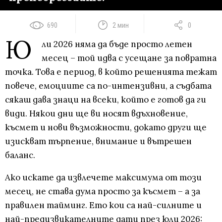
690
2 мин
0
Ю
ли 2026 няма да бъде просто летен
месец – той идва с усещане за повратна
точка. Това е период, в който решенията тежат
повече, емоциите са по-интензивни, а съдбата
сякаш дава знаци на всеки, който е готов да ги
види. Някои дни ще ви носят вдъхновение,
късмет и нови възможности, докато други ще
изискват търпение, внимание и вътрешен
баланс.
Ако искате да извлечете максимума от този
месец, не става дума просто за късмет – а за
правилен тайминг. Ето кои са най-силните и
най-предизвикателните дати през юли 2026: