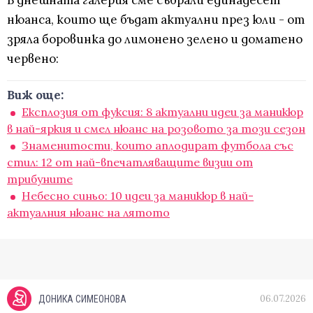
В днешната галерия сме събрали единадесет
нюанса, които ще бъдат актуални през юли - от
зряла боровинка до лимонено зелено и доматено
червено:
Виж още:
Експлозия от фуксия: 8 актуални идеи за маникюр
в най-яркия и смел нюанс на розовото за този сезон
Знаменитости, които аплодират футбола със
стил: 12 от най-впечатляващите визии от
трибуните
Небесно синьо: 10 идеи за маникюр в най-
актуалния нюанс на лятото
06.07.2026
ДОНИКА СИМЕОНОВА