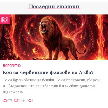
Последни статии
ЛЮБОПИТНО
Кои са червените флагове на Лъва?
Те са вдъхновение за всички. Те са прекрасни, уверени
и... възрастни. Те са известни в цял свят, защото
изглеждат…
173
3 мин
0