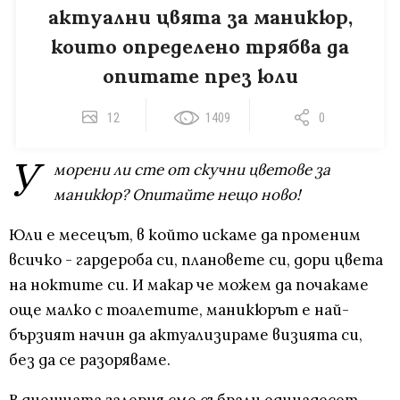
актуални цвята за маникюр,
които определено трябва да
опитате през юли
12
1409
0
У
морени ли сте от скучни цветове за
маникюр? Опитайте нещо ново!
Юли е месецът, в който искаме да променим
всичко - гардероба си, плановете си, дори цвета
на ноктите си. И макар че можем да почакаме
още малко с тоалетите, маникюрът е най-
бързият начин да актуализираме визията си,
без да се разоряваме.