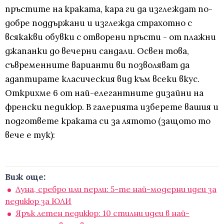
пръстите на краката, кара ги да изглеждат по-
добре поддържани и изглежда страхотно с
всякакви обувки с отворени пръсти - от плажни
джапанки до вечерни сандали. Освен това,
съвременните варианти ви позволяват да
адаптирате класическия вид към всеки вкус.
Открихме 6 от най-елегантните дизайни на
френски педикюр. В галерията изберете вашия и
подгответе краката си за лятото (защото то
вече е тук):
Виж още:
Луна, сребро или перли: 5-те най-модерни идеи за
педикюр за ЮЛИ
Ярък летен педикюр: 10 стилни идеи в най-