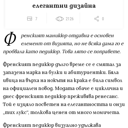
елегантни дизайна
7
2126
0
Ф
ренският маникюр отдавна е основен
елемент от визията, но не всяка дама го е
пробвала като педикюр. Това лято се поправете.
Френският педикюр дълго време се е смятал за
запазена марка на булки и абитуриентки. Бяла
ивица на върха на нокътя на крака е била символ
на официален повод. Модата обаче е циклична и
днес френският педикюр преживява ренесанс.
Той е изцяло посветен на елегантността и онзи
„тих лукс“, толкова ценен от много момичета.
Френският педикюр визуално удължава