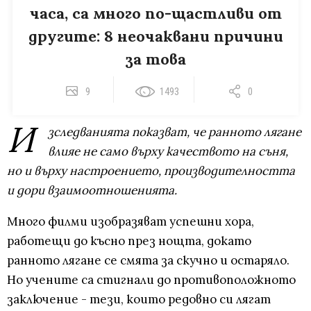
часа, са много по-щастливи от
другите: 8 неочаквани причини
за това
9
1493
0
И
зследванията показват, че ранното лягане
влияе не само върху качеството на съня,
но и върху настроението, производителността
и дори взаимоотношенията.
Много филми изобразяват успешни хора,
работещи до късно през нощта, докато
ранното лягане се смята за скучно и остаряло.
Но учените са стигнали до противоположното
заключение - тези, които редовно си лягат