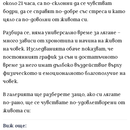
около 21 часа, са по-склонни да се чувстват
бодри, да се справят по-добре със стреса и като
цяло са по-доволни от живота си.
Разбира се, няма универсално време за лягане –
много зависи от хронотипа и начина на живот
на човек. Изследванията обаче показват, че
постоянният график за сън и достатъчното
време за него имат дълбоко въздействие върху
физическото и емоционалното благополучие на
човек.
В галерията ще разберете защо, ако си лягате
по-рано, ще се чувствате по-удовлетворени от
живота си:
Виж още: