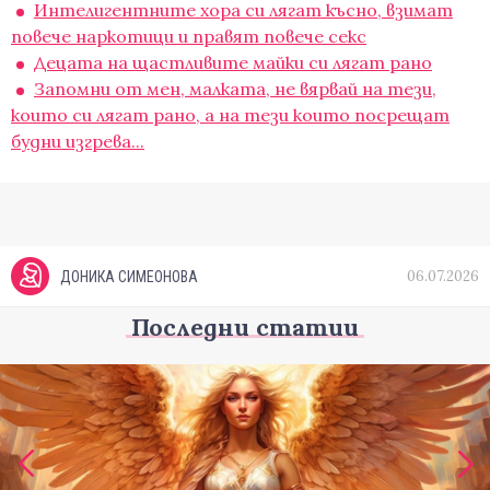
Интелигентните хора си лягат късно, взимат
повече наркотици и правят повече секс
Децата на щастливите майки си лягат рано
Запомни от мен, малката, не вярвай на тези,
които си лягат рано, а на тези които посрещат
будни изгрева...
06.07.2026
ДОНИКА СИМЕОНОВА
Последни статии