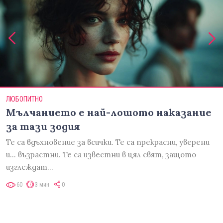
ЛЮБОПИТНО
Мълчанието е най-лошото наказание
за тази зодия
Те са вдъхновение за всички. Те са прекрасни, уверени
и... възрастни. Те са известни в цял свят, защото
изглеждат…
60
3 мин
0