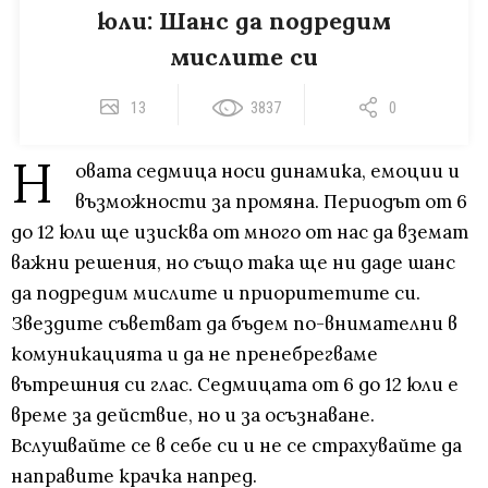
юли: Шанс да подредим
мислите си
13
3837
0
Н
овата седмица носи динамика, емоции и
възможности за промяна. Периодът от 6
до 12 юли ще изисква от много от нас да вземат
важни решения, но също така ще ни даде шанс
да подредим мислите и приоритетите си.
Звездите съветват да бъдем по-внимателни в
комуникацията и да не пренебрегваме
вътрешния си глас. Седмицата от 6 до 12 юли е
време за действие, но и за осъзнаване.
Вслушвайте се в себе си и не се страхувайте да
направите крачка напред.