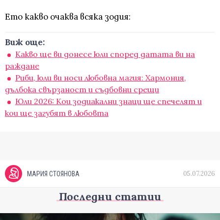
Ето какво очаква всяка зодия:
Виж още:
Какво ще ви донесе юли според датата ви на
раждане
Риби, юли ви носи любовна магия: Хармония,
дълбока свързаност и съдбовни срещи
Юли 2026: Кои зодиакални знаци ще спечелят и
кои ще загубят в любовта
05.07.2026
МАРИЯ СТОЯНОВА
Последни статии