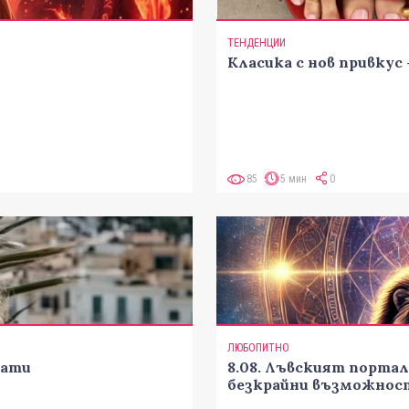
ТЕНДЕНЦИИ
Класика с нов привкус
85
5 мин
0
ЛЮБОПИТНО
гати
8.08. Лъвският портал
безкрайни възможнос