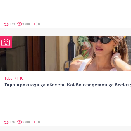
143
3 мин
0
ЛЮБОПИТНО
Таро прогноза за август: Какво предстои за всеки
148
8 мин
0