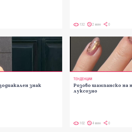
132
2 мин
0
ТЕНДЕНЦИИ
 зодиакален знак
Розово шампанско на 
луксозно
102
4 мин
0