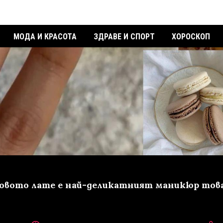
МОДА И КРАСОТА
ЗДРАВЕ И СПОРТ
ХОРОСКОП
овото лате е най-деликатният маникюр тов