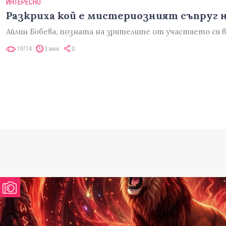
ИНТЕРЕСНО
Разкриха кой е мистериозният съпруг 
Айлин Бобева, позната на зрителите от участието си 
19774
3 мин
0