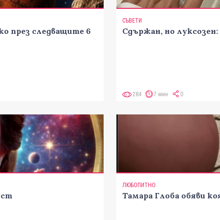
СЪВЕТИ
ко през следващите 6
Сдържан, но луксозен:
284
7 мин
0
ЛЮБОПИТНО
уст
Тамара Глоба обяви ко