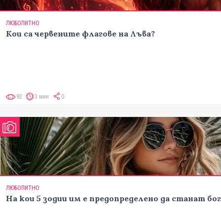
ЛЮБОПИТНО
Кои са червените флагове на Лъва?
92
3 мин
0
ЛЮБОПИТНО
На кои 5 зодии им е предопределено да станат бо