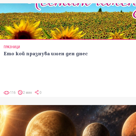
ПРАЗНИЦИ
Ето кой празнува имен ден днес
116
2 мин
0