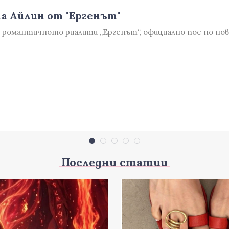
на Айлин от "Ергенът"
в романтичното риалити „Ергенът“, официално пое по но
Последни статии