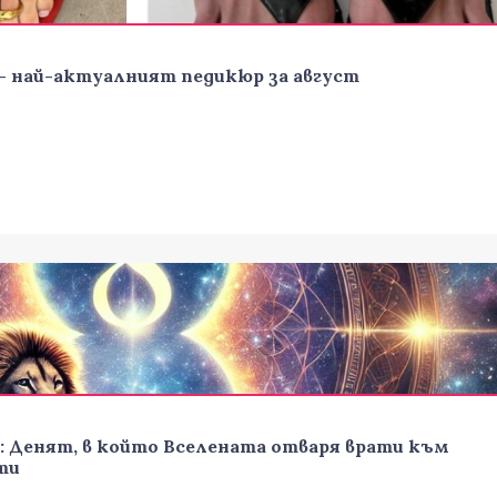
 – най-актуалният педикюр за август
: Денят, в който Вселената отваря врати към
ти