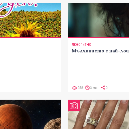
ЛЮБОПИТНО
Мълчанието е най-лош
258
3 мин
0