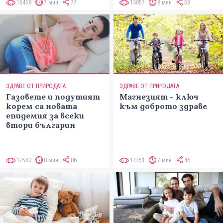
16458
7 мин
77
14057
8 мин
53
ЗДРАВЕ ОТ ПРИРОДАТА
ЗДРАВЕ ОТ ПРИРОДАТА
Газовете и подутият
Магнезият - ключ
корем са новата
към доброто здраве
епидемия за всеки
втори българин
17580
8 мин
86
14751
7 мин
46