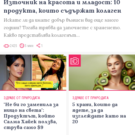
Източник на красота и младост: 10
продукта, които съдържат колаген
Искате ли да имате добър външен вид още много
години? Тогава трябва да започнете с храненето.
Какво представлява колагенът…
2425
5 мин
1
ЗДРАВЕ ОТ ПРИРОДАТА
ЗДРАВЕ ОТ ПРИРОДАТА
"Не би го заменила за
5 храни, които да
нищо на света":
ядете, за да
Продуктът, който
изглеждате като на
Салма Хайек ползва,
20
струва само $9