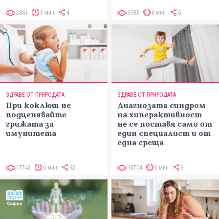
2841
3 мин
4
3983
6 мин
6
ЗДРАВЕ ОТ ПРИРОДАТА
ЗДРАВЕ ОТ ПРИРОДАТА
При коклюш не
Диагнозата синдром
подценявайте
на хиперактивност
грижата за
не се поставя само от
имунитета
един специалист и от
една среща
17742
6 мин
92
16704
6 мин
3