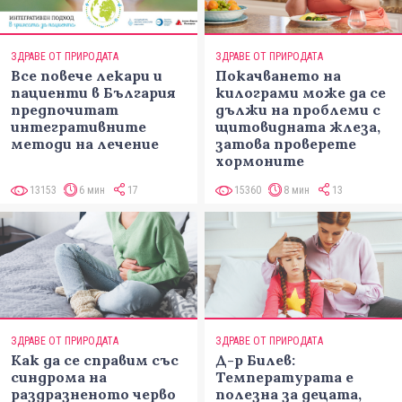
ЗДРАВЕ ОТ ПРИРОДАТА
ЗДРАВЕ ОТ ПРИРОДАТА
Все повече лекари и
Покачването на
пациенти в България
килограми може да се
предпочитат
дължи на проблеми с
интегративните
щитовидната жлеза,
методи на лечение
затова проверете
хормоните
13153
6 мин
17
15360
8 мин
13
ЗДРАВЕ ОТ ПРИРОДАТА
ЗДРАВЕ ОТ ПРИРОДАТА
Как да се справим със
Д-р Билев:
синдрома на
Температурата е
раздразненото черво
полезна за децата,