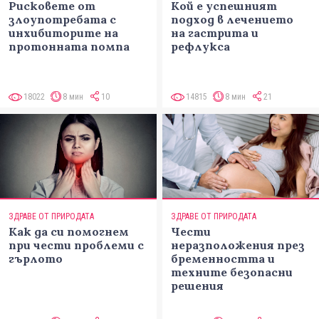
Рисковете от
Кой е успешният
злоупотребата с
подход в лечението
инхибиторите на
на гастрита и
протонната помпа
рефлукса
18022
8 мин
10
14815
8 мин
21
ЗДРАВЕ ОТ ПРИРОДАТА
ЗДРАВЕ ОТ ПРИРОДАТА
Как да си помогнем
Чести
при чести проблеми с
неразположения през
гърлото
бременността и
техните безопасни
решения