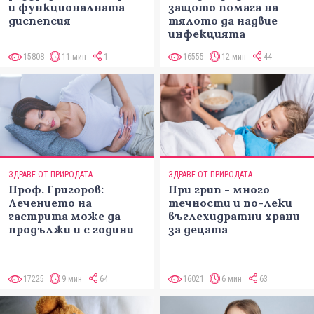
и функционалната
защото помага на
диспепсия
тялото да надвие
инфекцията
15808
11 мин
1
16555
12 мин
44
ЗДРАВЕ ОТ ПРИРОДАТА
ЗДРАВЕ ОТ ПРИРОДАТА
Проф. Григоров:
При грип - много
Лечението на
течности и по-леки
гастрита може да
въглехидратни храни
продължи и с години
за децата
17225
9 мин
64
16021
6 мин
63