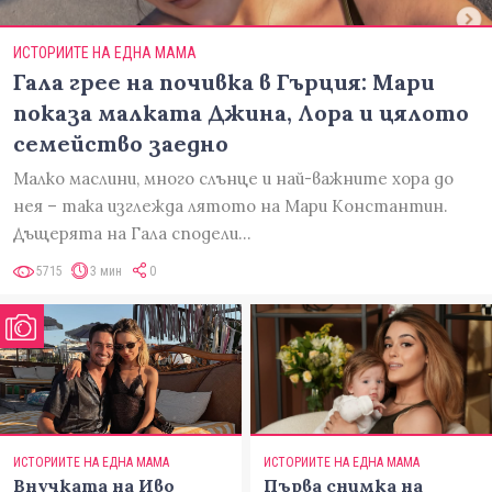
ИСТОРИИТЕ НА ЕДНА МАМА
Гала грее на почивка в Гърция: Мари
показа малката Джина, Лора и цялото
семейство заедно
Малко маслини, много слънце и най-важните хора до
нея – така изглежда лятото на Мари Константин.
Дъщерята на Гала сподели…
5715
3 мин
0
ИСТОРИИТЕ НА ЕДНА МАМА
ИСТОРИИТЕ НА ЕДНА МАМА
Внучката на Иво
Първа снимка на