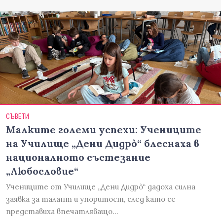
СЪВЕТИ
Малките големи успехи: Учениците
на Училище „Дени Дидрò“ блеснаха в
националното състезание
„Любословие“
Учениците от Училище „Дени Дидрò“ дадоха силна
заявка за талант и упоритост, след като се
представиха впечатляващо…