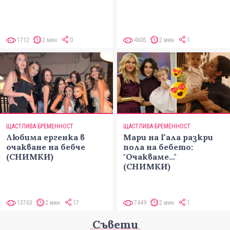
1712
2 мин
0
4605
2 мин
1
ЩАСТЛИВА БРЕМЕННОСТ
ЩАСТЛИВА БРЕМЕННОСТ
Любима ергенка в
Мари на Гала разкри
очакване на бебче
пола на бебето:
(СНИМКИ)
"Очакваме..."
(СНИМКИ)
13763
2 мин
17
7449
2 мин
1
Съвети