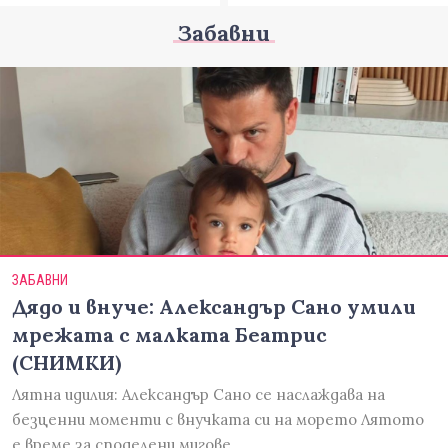
Забавни
ЗАБАВНИ
Дядо и внуче: Александър Сано умили
мрежата с малката Беатрис
(СНИМКИ)
Лятна идилия: Александър Сано се наслаждава на
безценни моменти с внучката си на морето Лятото
е време за споделени мигове,…