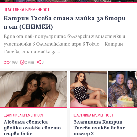
ЩАСТЛИВА БРЕМЕННОСТ
Катрин Тасева стана майка за втори
път (СНИМКИ)
Една от най-популярните български гимнастички и
участничка в Олимпийските игри в Токио – Катрин
Тасева, стана майка за…
1998
2 мин
0
ЩАСТЛИВА БРЕМЕННОСТ
ЩАСТЛИВА БРЕМЕННОСТ
Любима светска
Златната Катрин
двойка очаква своето
Тасева очаква бебче
първо бебе
номер 2