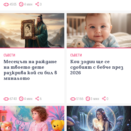
4505
4 мин
0
СЪВЕТИ
СЪВЕТИ
Месецът на раждане
Кои зодии ще се
на твоето дете
сдобият с бебче през
разкрива кой си бил в
2026
миналото
6740
4 мин
6
5166
3 мин
0