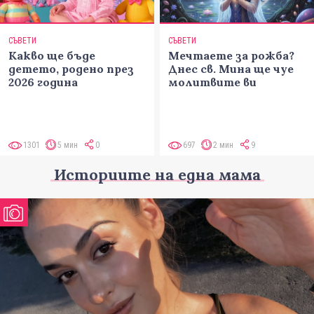
СЪВЕТИ
СЪВЕТИ
Какво ще бъде
Мечтаете за рожба?
детето, родено през
Днес св. Мина ще чуе
2026 година
молитвите ви
1301
5 мин
0
697
2 мин
9
Историите на една мама