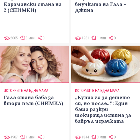
Карамански стана на
внучката на Гала -
2 (СНИМКИ)
Джина
2005
3 мин
0
1981
1 мин
0
ИСТОРИИТЕ НА ЕДНА МАМА
ИСТОРИИТЕ НА ЕДНА МАМА
Гала стана баба за
„Купих го за детето
втори път (СНИМКА)
си, но после...“: Един
баща разкри
шокираща истина за
вайръл играчката
4907
1 мин
0
1344
3 мин
0