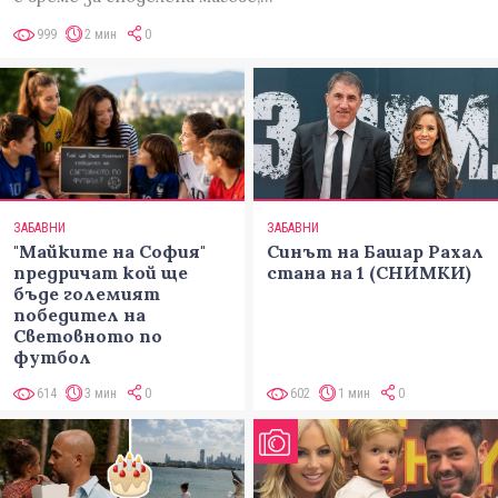
999
2 мин
0
ЗАБАВНИ
ЗАБАВНИ
"Майките на София"
Синът на Башар Рахал
предричат кой ще
стана на 1 (СНИМКИ)
бъде големият
победител на
Световното по
футбол
614
3 мин
0
602
1 мин
0