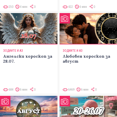
250
4 мин
0
422
6 мин
0
ЗОДИИТЕ И АЗ
ЗОДИИТЕ И АЗ
Ангелски хороскоп за
Любовен хороскоп за
28.07.
август
684
6 мин
0
6469
6 мин
0