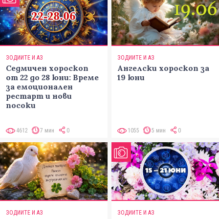
ЗОДИИТЕ И АЗ
ЗОДИИТЕ И АЗ
Седмичен хороскоп
Ангелски хороскоп за
от 22 до 28 юни: Време
19 юни
за емоционален
рестарт и нови
посоки
4612
7 мин
0
1055
5 мин
0
ЗОДИИТЕ И АЗ
ЗОДИИТЕ И АЗ