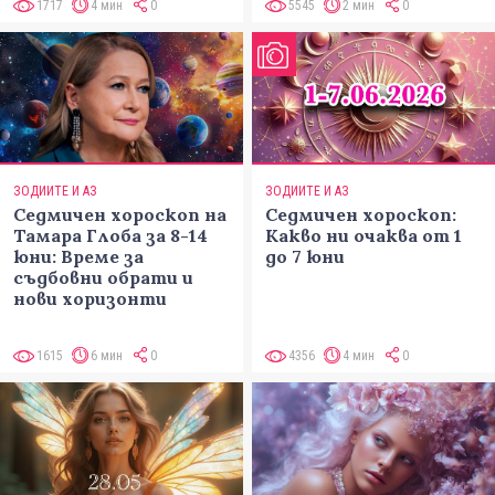
1717
4 мин
0
5545
2 мин
0
ЗОДИИТЕ И АЗ
ЗОДИИТЕ И АЗ
Седмичен хороскоп на
Седмичен хороскоп:
Тамара Глоба за 8-14
Какво ни очаква от 1
юни: Време за
до 7 юни
съдбовни обрати и
нови хоризонти
1615
6 мин
0
4356
4 мин
0