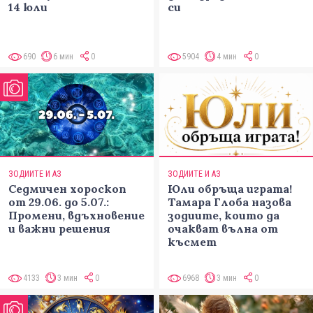
14 юли
си
690
6 мин
0
5904
4 мин
0
ЗОДИИТЕ И АЗ
ЗОДИИТЕ И АЗ
Седмичен хороскоп
Юли обръща играта!
от 29.06. до 5.07.:
Тамара Глоба назова
Промени, вдъхновение
зодиите, които да
и важни решения
очакват вълна от
късмет
4133
3 мин
0
6968
3 мин
0