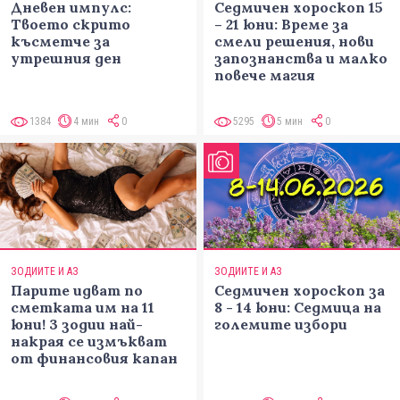
Дневен импулс:
Седмичен хороскоп 15
Твоето скрито
– 21 юни: Време за
късметче за
смели решения, нови
утрешния ден
запознанства и малко
повече магия
1384
4 мин
0
5295
5 мин
0
ЗОДИИТЕ И АЗ
ЗОДИИТЕ И АЗ
Парите идват по
Седмичен хороскоп за
сметката им на 11
8 - 14 юни: Седмица на
юни! 3 зодии най-
големите избори
накрая се измъкват
от финансовия капан