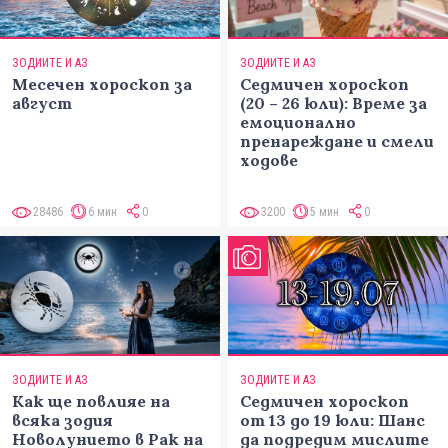
ЗОДИИТЕ И АЗ
ЗОДИИТЕ И АЗ
Месечен хороскоп за
Седмичен хороскоп
август
(20 – 26 юли): Време за
емоционално
пренареждане и смели
ходове
28486
6 мин
0
3200
5 мин
0
ЗОДИИТЕ И АЗ
ЗОДИИТЕ И АЗ
Как ще повлияе на
Седмичен хороскоп
всяка зодия
от 13 до 19 юли: Шанс
Новолунието в Рак на
да подредим мислите