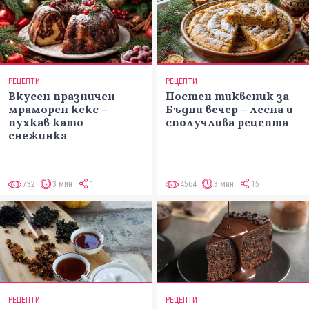
РЕЦЕПТИ
РЕЦЕПТИ
Вкусен празничен
Постен тиквеник за
мраморен кекс –
Бъдни вечер – лесна и
пухкав като
сполучлива рецепта
снежинка
732
3 мин
1
4564
3 мин
15
РЕЦЕПТИ
РЕЦЕПТИ