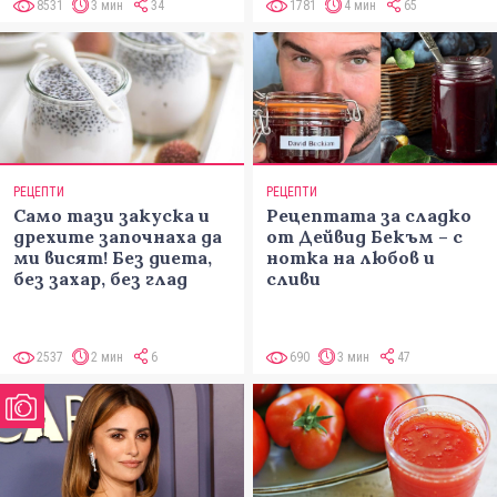
8531
3 мин
34
1781
4 мин
65
РЕЦЕПТИ
РЕЦЕПТИ
Само тази закуска и
Рецептата за сладко
дрехите започнаха да
от Дейвид Бекъм – с
ми висят! Без диета,
нотка на любов и
без захар, без глад
сливи
2537
2 мин
6
690
3 мин
47