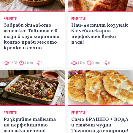
РЕЦЕПТИ
РЕЦЕПТИ
Забрави жилавото
Най-лесният козунак
агнешко: Тайната е в
в хлебопекарна –
тази бърза марината,
перфектен всеки
която прави месото
път!
крехко и сочно
1698
3 мин
0
1426
3 мин
0
РЕЦЕПТИ
РЕЦЕПТИ
Разкрийте тайната
Само БРАШНО + ВОДА
на перфектното
и стават чудни
агнешко печено!
Тиганици за гладници!