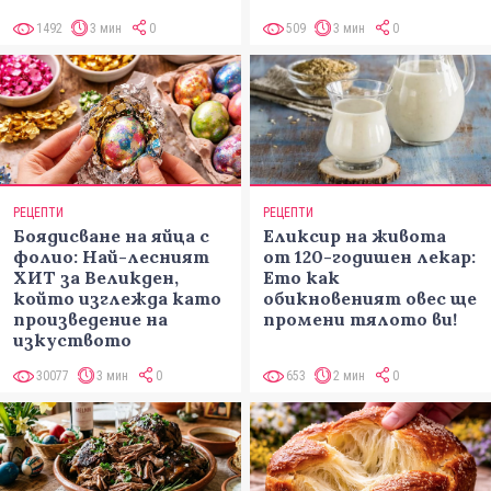
1492
3 мин
0
509
3 мин
0
РЕЦЕПТИ
РЕЦЕПТИ
Боядисване на яйца с
Еликсир на живота
фолио: Най-лесният
от 120-годишен лекар:
ХИТ за Великден,
Ето как
който изглежда като
обикновеният овес ще
произведение на
промени тялото ви!
изкуството
30077
3 мин
0
653
2 мин
0