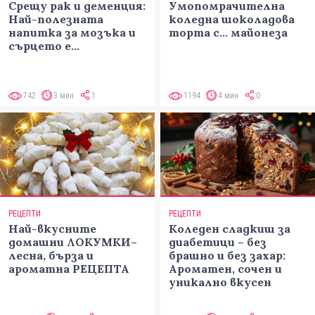
Срещу рак и деменция:
Умопомрачителна
Най-полезната
коледна шоколадова
напитка за мозъка и
торта с... майонеза
сърцето е…
742
3 мин
1
1194
4 мин
0
РЕЦЕПТИ
РЕЦЕПТИ
Най-вкусните
Коледен сладкиш за
домашни ЛОКУМКИ–
диабетици – без
лесна, бърза и
брашно и без захар:
ароматна РЕЦЕПТА
Ароматен, сочен и
уникално вкусен