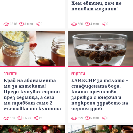
Хем евтини, хем не
попиват мазнина!
1316
3 мин
0
680
4 мин
0
РЕЦЕПТИ
РЕЦЕПТИ
Край на абонамента
ЕЛИКСИР за тялото –
ми за аптеката!
стафидената вода,
Преди купувах сиропи
която пречиства,
през седмица, а сега
зарежда с енергия и
ми трябват само 2
подкрепя здравето на
съставки от кухнята
черния дроб
563
3 мин
12
699
5 мин
0