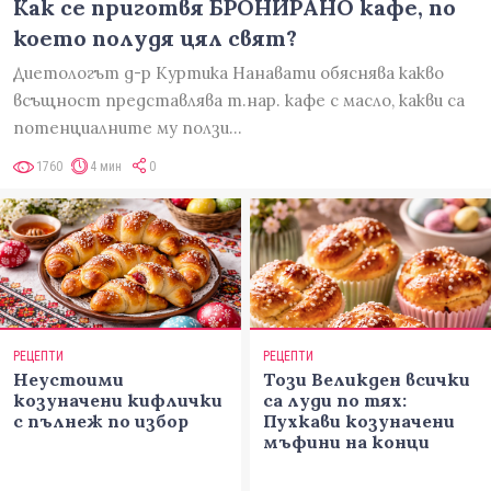
Как се приготвя БРОНИРАНО кафе, по
което полудя цял свят?
Диетологът д-р Куртика Нанавати обяснява какво
всъщност представлява т.нар. кафе с масло, какви са
потенциалните му ползи…
1760
4 мин
0
РЕЦЕПТИ
РЕЦЕПТИ
Неустоими
Този Великден всички
козуначени кифлички
са луди по тях:
с пълнеж по избор
Пухкави козуначени
мъфини на конци