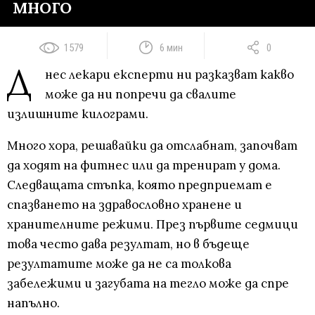
МНОГО
1579
6 мин
0
Д
нес лекари експерти ни разказват какво
може да ни попречи да свалите
излишните килограми.
Много хора, решавайки да отслабнат, започват
да ходят на фитнес или да тренират у дома.
Следващата стъпка, която предприемат е
спазването на здравословно хранене и
хранителните режими. През първите седмици
това често дава резултат, но в бъдеще
резултатите може да не са толкова
забележими и загубата на тегло може да спре
напълно.