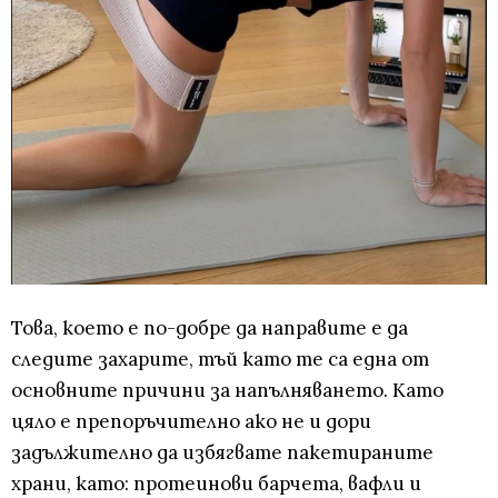
Това, което е по-добре да направите е да
следите захарите, тъй като те са една от
основните причини за напълняването. Като
цяло е препоръчително ако не и дори
задължително да избягвате пакетираните
храни, като: протеинови барчета, вафли и