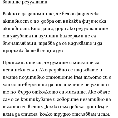
вашите резултати.
Важно е да запомните, че всяка физическа
активност е по-добра от никаква физическа
активност. Ето защо, дори ако резултатите
от загубата на излишни килограми не са
впечатляващи, трябва да се надъхвате и да
продължавате в същия дух.
Припомняйте си, че думите и мислите са
истински сили. Ако редовно се надъхвате и
имате позитивно отношение към тялото си е
много по-вероятно да постигнете резултат и
то по-бързо отколкото си мислите. Ако обаче
само се критикувате и говорите негативно на
тялото си в стил „колко съм дебела, доникъде
няма да стигна, колко трудно отслабвам и т.н.“