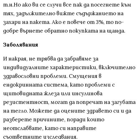
т.н.Но ако ви се случи все пак да посегнете към
тях, задължително вижте съдържанието на
захари на пакета. Ако е повече от 3%, то по-
добре върнете обратно покупката на щанда.
Заболявания
И накрая, не трябва да забравяме за
индивидуалните характеристики, включително
здравословни проблеми. Смущения в
ендокринната система, като проблеми с
щитовидната жлеза или инсулинова
резистентност, могат да попречат на загубата
на тегло. Можете да оцените здравето си и да
разберете причините, поради които
неотслабвате, като си направите
съответните изследвания.