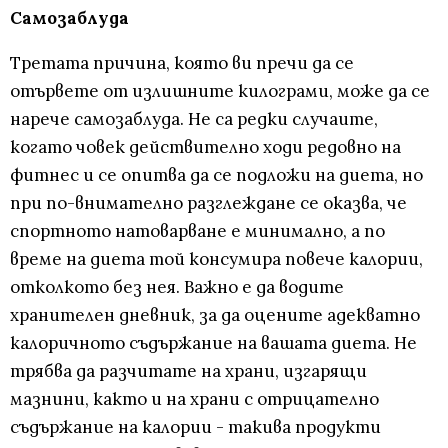
Самозаблуда
Третата причина, която ви пречи да се
отървете от излишните килограми, може да се
нарече самозаблуда. Не са редки случаите,
когато човек действително ходи редовно на
фитнес и се опитва да се подложи на диета, но
при по-внимателно разглеждане се оказва, че
спортното натоварване е минимално, а по
време на диета той консумира повече калории,
отколкото без нея. Важно е да водите
хранителен дневник, за да оцените адекватно
калоричното съдържание на вашата диета. Не
трябва да разчитате на храни, изгарящи
мазнини, както и на храни с отрицателно
съдържание на калории - такива продукти