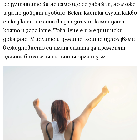
резултатите ви не само ще се забавят, но може
и да не дойдат изобщо. Вскяа клетка слуша какво
си казвате и е готова да изпълни командата,
която и задавате. Това вече е и медицински
доказано. Мислите и думите, които използваме
в ежедневието си имат силата да променят
цялата биохимия на нашия организъм.