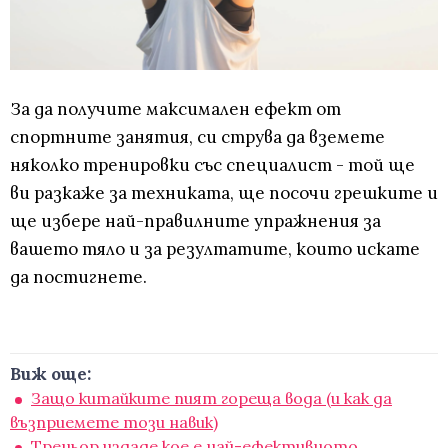
За да получите максимален ефект от
спортните занятия, си струва да вземете
няколко тренировки със специалист - той ще
ви разкаже за техниката, ще посочи грешките и
ще избере най-правилните упражнения за
вашето тяло и за резултатите, които искате
да постигнете.
Виж още:
Защо китайките пият гореща вода (и как да
възприемете този навик)
Треньор издаде кое е най-ефективното