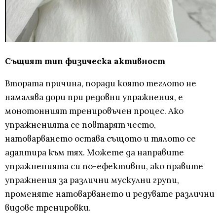
Същият тип физическа активност
Втората причина, поради която теглото не
намалява дори при редовни упражнения, е
монотонният тренировъчен процес. Ако
упражненията се повтарят често,
натоварването остава същото и тялото се
адаптира към тях. Можете да направите
упражненията си по-ефективни, ако правите
упражнения за различни мускулни групи,
променяте натоварването и редувате различни
видове тренировки.