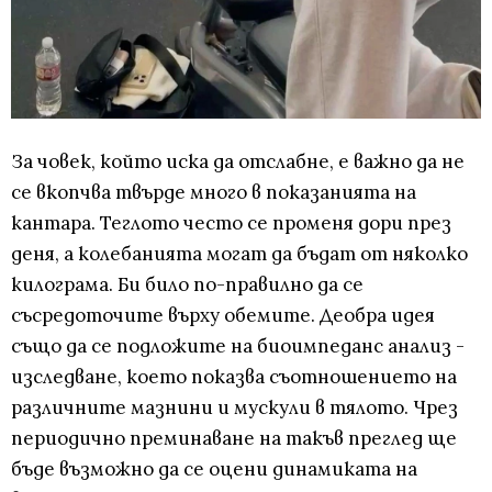
За човек, който иска да отслабне, е важно да не
се вкопчва твърде много в показанията на
кантара. Теглото често се променя дори през
деня, а колебанията могат да бъдат от няколко
килограма. Би било по-правилно да се
съсредоточите върху обемите. Деобра идея
също да се подложите на биоимпеданс анализ -
изследване, което показва съотношението на
различните мазнини и мускули в тялото. Чрез
периодично преминаване на такъв преглед ще
бъде възможно да се оцени динамиката на