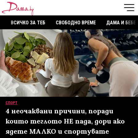
ВСИЧКО ЗА ТЕБ
СВОБОДНО ВРЕМЕ
ДАМА И БЕБЕ
СПОРТ
4 неочаквани причини, поради
които теглото НЕ пада, дори ако
ядете МАЛКО и спортувате