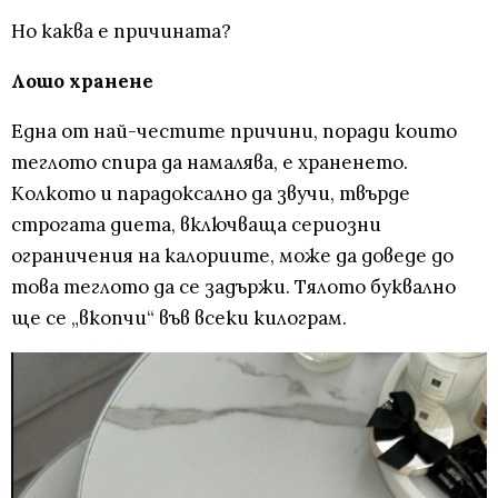
Но каква е причината?
Лошо хранене
Една от най-честите причини, поради които
теглото спира да намалява, е храненето.
Колкото и парадоксално да звучи, твърде
строгата диета, включваща сериозни
ограничения на калориите, може да доведе до
това теглото да се задържи. Тялото буквално
ще се „вкопчи“ във всеки килограм.