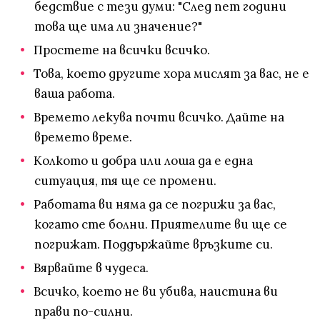
бедствие с тези думи: "След пет години
това ще има ли значение?"
Простете на всички всичко.
Това, което другите хора мислят за вас, не е
ваша работа.
Времето лекува почти всичко. Дайте на
времето време.
Колкото и добра или лоша да е една
ситуация, тя ще се промени.
Работата ви няма да се погрижи за вас,
когато сте болни. Приятелите ви ще се
погрижат. Поддържайте връзките си.
Вярвайте в чудеса.
Всичко, което не ви убива, наистина ви
прави по-силни.