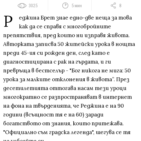
3025
5 мин
8
Р
еджина Брет знае едно-две неща за това
как да се справя с многобройните
препятствия, пред които ни изправя живота.
Авторката записва 50 житейски урока в нощта
преди 45-ия си рожден ден, след като е
диагностицирана с рак на гърдата, и ги
превръща в бестселър - "Бог никога не мига: 50
урока за малките отклонения в живота”. През
десетилетията оттогава насам тези уроци
многократно се разпространяват в интернет
на фона на твърденията, че Реджина е на 90
години (всъщност тя е на 60) заради
богатството от знания, които притежава.
"Официално съм градска легенда", шегува се тя