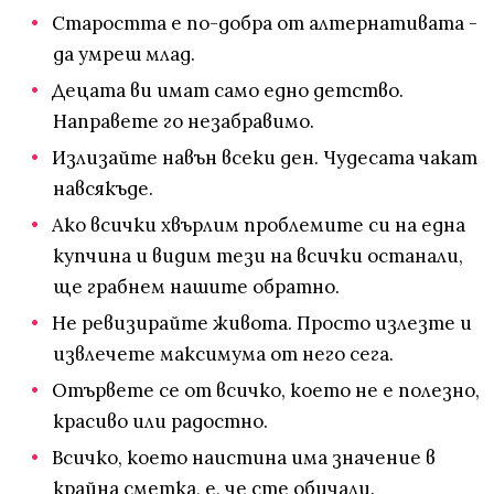
Старостта е по-добра от алтернативата -
да умреш млад.
Децата ви имат само едно детство.
Направете го незабравимо.
Излизайте навън всеки ден. Чудесата чакат
навсякъде.
Ако всички хвърлим проблемите си на една
купчина и видим тези на всички останали,
ще грабнем нашите обратно.
Не ревизирайте живота. Просто излезте и
извлечете максимума от него сега.
Отървете се от всичко, което не е полезно,
красиво или радостно.
Всичко, което наистина има значение в
крайна сметка, е, че сте обичали.