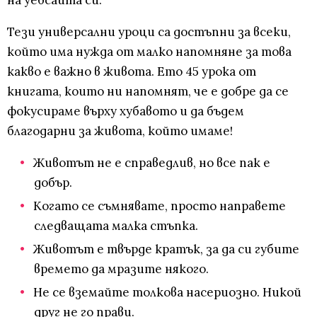
на уебсайта си.
Тези универсални уроци са достъпни за всеки,
който има нужда от малко напомняне за това
какво е важно в живота. Ето 45 урока от
книгата, които ни напомнят, че е добре да се
фокусираме върху хубавото и да бъдем
благодарни за живота, който имаме!
Животът не е справедлив, но все пак е
добър.
Когато се съмнявате, просто направете
следващата малка стъпка.
Животът е твърде кратък, за да си губите
времето да мразите някого.
Не се вземайте толкова насериозно. Никой
друг не го прави.