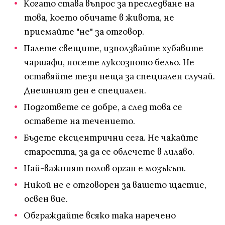
Когато става въпрос за преследване на
това, което обичате в живота, не
приемайте "не" за отговор.
Палете свещите, използвайте хубавите
чаршафи, носете луксозното бельо. Не
оставяйте тези неща за специален случай.
Днешният ден е специален.
Подгответе се добре, а след това се
оставете на течението.
Бъдете ексцентрични сега. Не чакайте
старостта, за да се облечете в лилаво.
Най-важният полов орган е мозъкът.
Никой не е отговорен за вашето щастие,
освен вие.
Обграждайте всяко така наречено