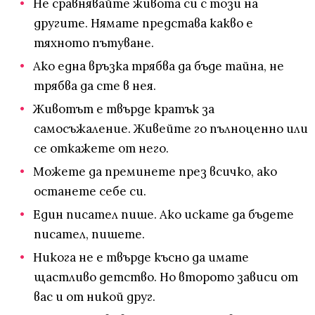
Не сравнявайте живота си с този на
другите. Нямате представа какво е
тяхното пътуване.
Ако една връзка трябва да бъде тайна, не
трябва да сте в нея.
Животът е твърде кратък за
самосъжаление. Живейте го пълноценно или
се откажете от него.
Можете да преминете през всичко, ако
останете себе си.
Един писател пише. Ако искате да бъдете
писател, пишете.
Никога не е твърде късно да имате
щастливо детство. Но второто зависи от
вас и от никой друг.