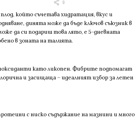
0
плод, който съчетава хидратация, вкус и
водняване, динята може да бъде ключов съюзник в
же да си подариш това лято, е 5-дневната
обено в зоната на талията.
нтиоксиданти като ликопен. Фибрите подпомагат
алорична и засищаща – идеалният избор за летен
протеини с ниско съдържание на мазнини и много