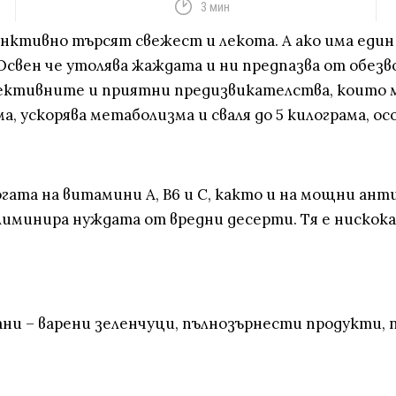
3 мин
ктивно търсят свежест и лекота. А ако има един 
 Освен че утолява жаждата и ни предпазва от обез
ективните и приятни предизвикателства, които мо
, ускорява метаболизма и сваля до 5 килограма, ос
богата на витамини A, B6 и C, както и на мощни а
лиминира нуждата от вредни десерти. Тя е нискок
ани – варени зеленчуци, пълнозърнести продукти, 