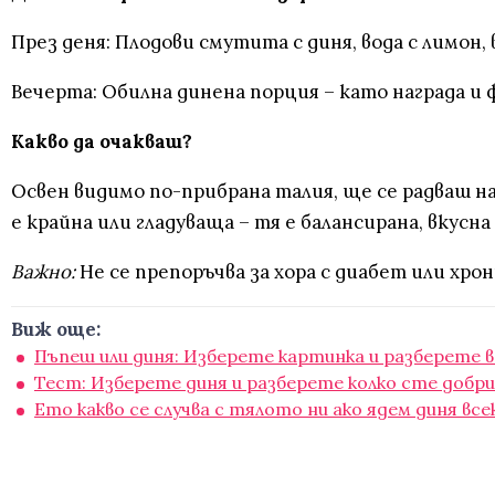
През деня: Плодови смутита с диня, вода с лимон,
Вечерта: Обилна динена порция – като награда и
Какво да очакваш?
Освен видимо по-прибрана талия, ще се радваш н
е крайна или гладуваща – тя е балансирана, вкусн
Важно:
Не се препоръчва за хора с диабет или хро
Виж още:
Пъпеш или диня: Изберете картинка и разберете вс
Тест: Изберете диня и разберете колко сте добри
Ето какво се случва с тялото ни ако ядем диня все