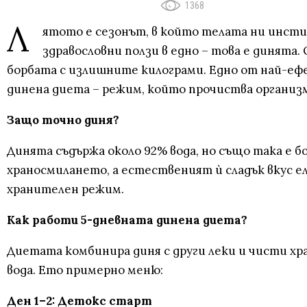
1368
Л
ятото е сезонът, в който телата ни инстин
здравословни ползи в едно – това е динята.
борбата с излишните килограми. Едно от най-еф
динена диета – режим, който прочиства организма
Защо точно диня?
Динята съдържа около 92% вода, но също така е 
храносмилането, а естественият ѝ сладък вкус е
хранителен режим.
Как работи 5-дневната динена диета?
Диетата комбинира диня с други леки и чисти хр
вода. Ето примерно меню:
Ден 1–2: Детокс старт