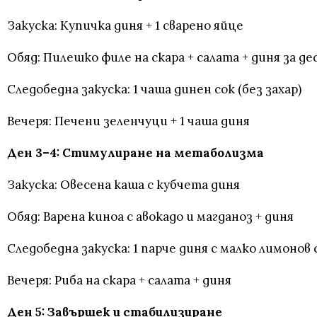
Закуска: Купичка диня + 1 сварено яйце
Обяд: Пилешко филе на скара + салата + диня за д
Следобедна закуска: 1 чаша динен сок (без захар)
Вечеря: Печени зеленчуци + 1 чаша диня
Ден 3–4: Стимулиране на метаболизма
Закуска: Овесена каша с кубчета диня
Обяд: Варена киноа с авокадо и магданоз + диня
Следобедна закуска: 1 парче диня с малко лимонов 
Вечеря: Риба на скара + салата + диня
Ден 5: Завършек и стабилизиране