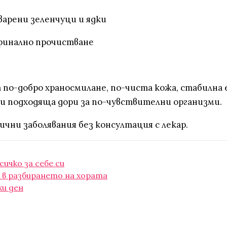
 варени зеленчуци и ядки
 финално прочистване
а по-добро храносмилане, по-чиста кожа, стабилна 
а и подходяща дори за по-чувствителни организми.
нични заболявания без консултация с лекар.
ичко за себе си
 в разбирането на хората
ки ден