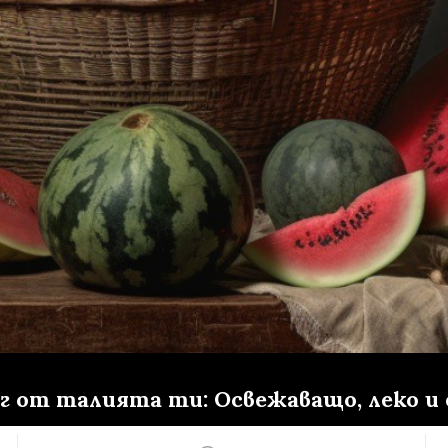
 кг от талията ти: Освежаващо, леко 