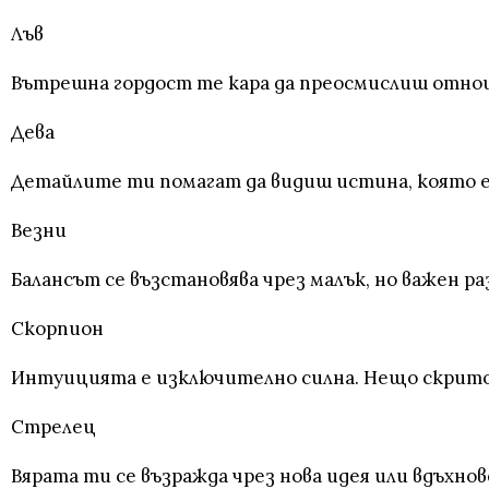
Лъв
Вътрешна гордост те кара да преосмислиш отнош
Дева
Детайлите ти помагат да видиш истина, която е
Везни
Балансът се възстановява чрез малък, но важен р
Скорпион
Интуицията е изключително силна. Нещо скрито 
Стрелец
Вярата ти се възражда чрез нова идея или вдъхно