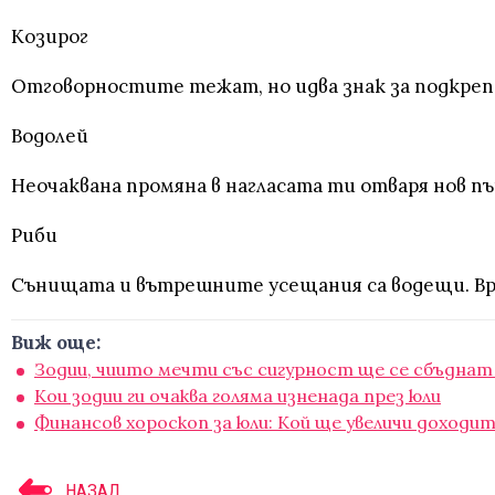
Козирог
Отговорностите тежат, но идва знак за подкрепа
Водолей
Неочаквана промяна в нагласата ти отваря нов п
Риби
Сънищата и вътрешните усещания са водещи. Вре
Виж още:
Зодии, чиито мечти със сигурност ще се сбъднат
Кои зодии ги очаква голяма изненада през юли
Финансов хороскоп за юли: Кой ще увеличи доходит
НАЗАД