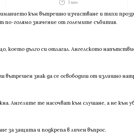
3 мин
вниманието към вътрешно изчистване и тихи прозре
ат по-голямо значение от големите събития.
о, което дълго си отлагал. Ангелското напътствие
аш вътрешен знак да се освободиш от излишно нат
на. Ангелите те насочват към слушане, а не към у
не за защита и подкрепа в личен въпрос.