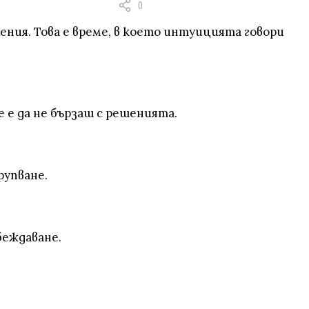
0
ния. Това е време, в което интуицията говори
 е да не бързаш с решенията.
рупване.
беждаване.