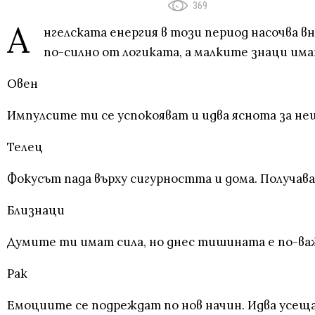
369
А
нгелската енергия в този период насочва 
по-силно от логиката, а малките знаци им
Овен
Импулсите ти се успокояват и идва яснота за нещ
Телец
Фокусът пада върху сигурността и дома. Получав
Близнаци
Думите ти имат сила, но днес тишината е по-важ
Рак
Емоциите се подреждат по нов начин. Идва усеща