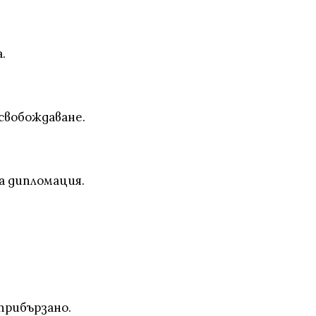
.
свобождаване.
а дипломация.
прибързано.