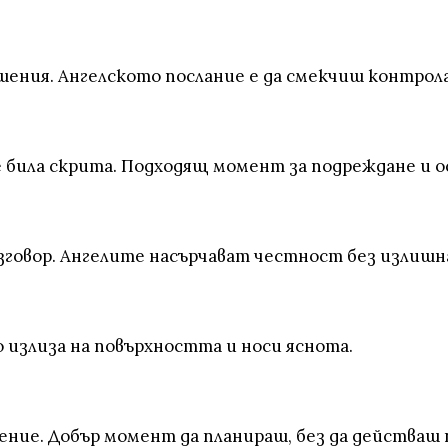
ения. Ангелското послание е да смекчиш контрола
 била скрита. Подходящ момент за подреждане и о
азговор. Ангелите насърчават честност без излишн
излиза на повърхността и носи яснота.
вение. Добър момент да планираш, без да действаш 