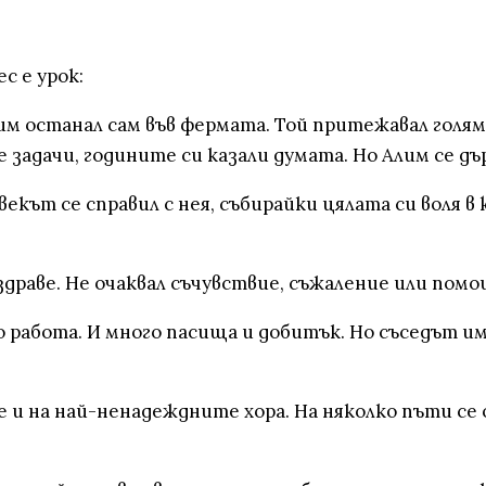
с е урок:
м останал сам във фермата. Той притежавал голямо
 задачи, годините си казали думата. Но Алим се държ
екът се справил с нея, събирайки цялата си воля в 
здраве. Не очаквал съчувствие, съжаление или помо
 работа. И много пасища и добитък. Но съседът има
е и на най-ненадеждните хора. На няколко пъти с