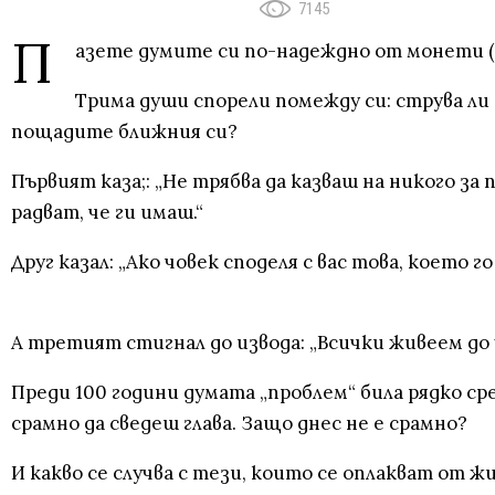
7145
П
азете думите си по-надеждно от монети (
Трима души спорели помежду си: струва ли 
пощадите ближния си?
Първият каза;: „Не трябва да казваш на никого з
радват, че ги имаш.“
Друг казал: „Ако човек споделя с вас това, което г
А третият стигнал до извода: „Всички живеем до у
Преди 100 години думата „проблем“ била рядко ср
срамно да сведеш глава. Защо днес не е срамно?
И какво се случва с тези, които се оплакват от ж