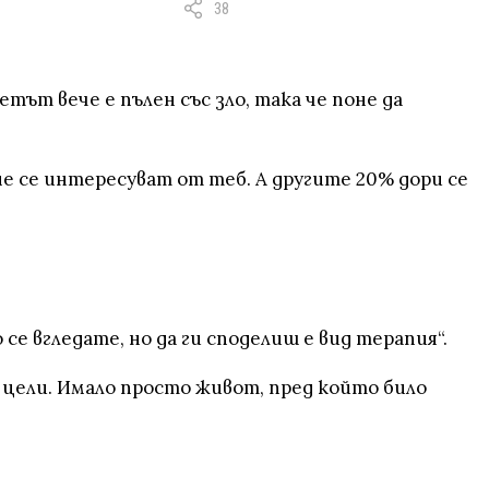
38
тът вече е пълен със зло, така че поне да
не се интересуват от теб. А другите 20% дори се
се вгледате, но да ги споделиш е вид терапия“.
, цели. Имало просто живот, пред който било