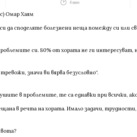
4 мин
c) Омар Хаям
си да споделяте болезнени неща помежду си или све
а проблемите си. 80% от хората не ги интересуват, 
о тревожи, значи ви вярва безусловно“.
шите в проблемите, те са еднавки при всички, ако 
ещана в речта на хората. Имало задачи, трудности
ивота?