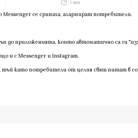
1 мин
 Messenger се сринаха, алармират потребители.
п до приложенията, които автоматично са ги "из
о и с Messenger и Instagram.
о, тъй като потребители от целия свят питат в со