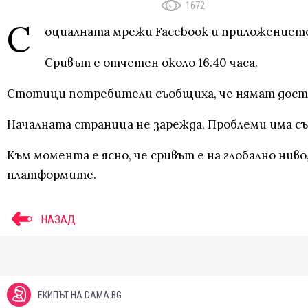
1672
С
оциалната мрежи Facebook и приложението
Сривът е отчетен около 16.40 часа.
Стотици потребители съобщиха, че нямат достъ
Началната страница не зарежда. Проблеми има същ
Към момента е ясно, че сривът е на глобално нив
платформите.
НАЗАД
ЕКИПЪТ НА DAMA.BG