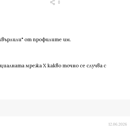
0
хвърлили" от профилите им.
циалната мрежа Х какво точно се случва с
12.06.2026