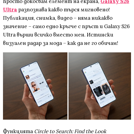
просто докосвам елемент на екрана,
Galaxy S26
Ultra
разпознава какво търся мигновено!
Публикация, снимка, видео – няма никакво
значение – само едно кръгче с пръст и Galaxy S26
Ultra върши всичко вместо мен. Истински
визуален радар за мода – как да не го обичам!
Функцията
Circle to Search: Find the Look