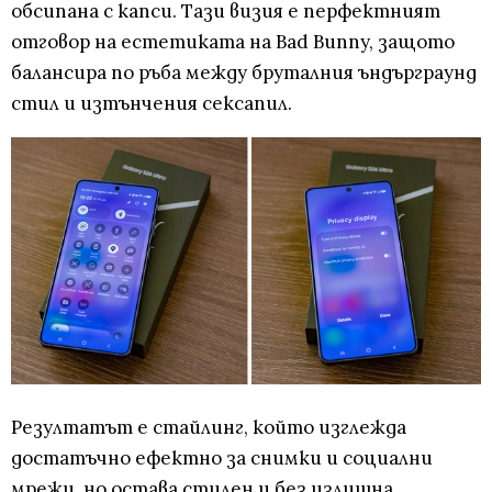
обсипана с капси. Тази визия е перфектният
отговор на естетиката на Bad Bunny, защото
балансира по ръба между бруталния ъндърграунд
стил и изтънчения сексапил.
Резултатът е стайлинг, който изглежда
достатъчно ефектно за снимки и социални
мрежи, но остава стилен и без излишна