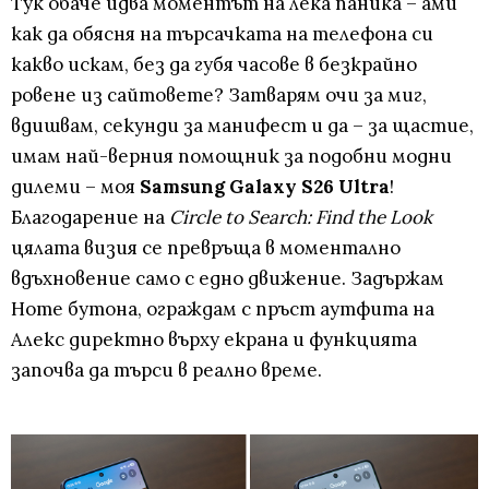
Тук обаче идва моментът на лека паника – ами
как да обясня на търсачката на телефона си
какво искам, без да губя часове в безкрайно
ровене из сайтовете? Затварям очи за миг,
вдишвам, секунди за манифест и да – за щастие,
имам най-верния помощник за подобни модни
дилеми – моя
Samsung Galaxy S26 Ultra
!
Благодарение на
Circle to Search: Find the Look
цялата визия се превръща в моментално
вдъхновение само с едно движение. Задържам
Home бутона, ограждам с пръст аутфита на
Алекс директно върху екрана и функцията
започва да търси в реално време.