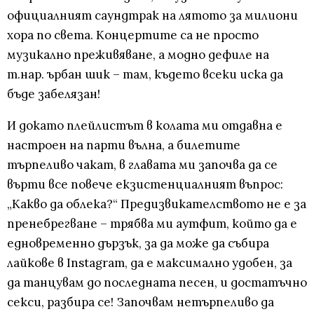
официалният саундтрак на лятото за милиони
хора по света. Концертите са не просто
музикално преживяване, а модно дефиле на
т.нар. ърбан шик – там, където всеки иска да
бъде забелязан!
И докато плейлистът в колата ми отдавна е
настроен на парти вълна, а билетите
търпеливо чакат, в главата ми започва да се
върти все повече екзистенциалният въпрос:
„Какво да облека?“ Предизвикателството не е за
пренебрегване – трябва ми аутфит, който да е
едновременно дързък, за да може да събира
лайкове в Instagram, да е максимално удобен, за
да танцувам до последната песен, и достатъчно
секси, разбира се! Започвам нетърпеливо да