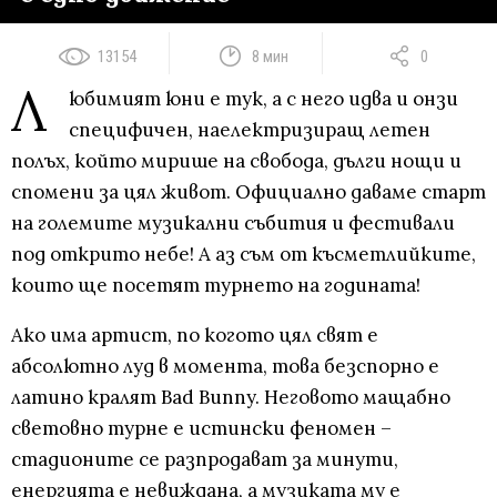
13154
8 мин
0
Л
юбимият юни е тук, а с него идва и онзи
специфичен, наелектризиращ летен
полъх, който мирише на свобода, дълги нощи и
спомени за цял живот. Официално даваме старт
на големите музикални събития и фестивали
под открито небе! А аз съм от късметлийките,
които ще посетят турнето на годината!
Ако има артист, по когото цял свят е
абсолютно луд в момента, това безспорно е
латино кралят Bad Bunny. Неговото мащабно
световно турне е истински феномен –
стадионите се разпродават за минути,
енергията е невиждана, а музиката му е