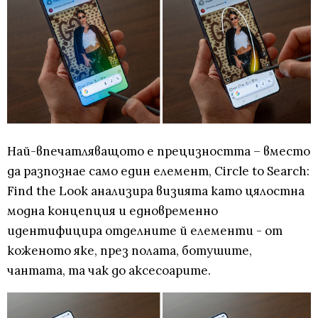
Най-впечатляващото е прецизността – вместо
да разпознае само един елемент, Circle to Search:
Find the Look анализира визията като цялостна
модна концепция и едновременно
идентифицира отделните й елементи - от
коженото яке, през полата, ботушите,
чантата, та чак до аксесоарите.