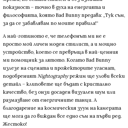
показност – точно в духа на енергията и
философията, която Bad Bunny предава: „Тук съм,
за да се забавлявам по моите правила!“
А най-готиното е, че телефонът ми не е
просто мой личен моден стилист, а и мощно
устройство, което се превръща в най-ценния
ми помощник за лятото. Когато Bad Bunny
излезе на сцената и прожекторите угаснат,
подобреният
Nightography
режим ще улови всеки
детайл – клиповете ще бъдат с кристално
качество, без онзи досаден визуален шум или
размазване от енергичните танци. А
благодарение на космическия зуум на камерата
ще мога да го виждам все едно съм на първи ред.
Жестоко!