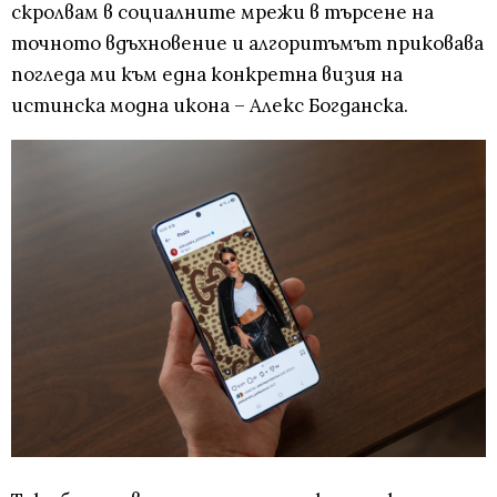
скролвам в социалните мрежи в търсене на
точното вдъхновение и алгоритъмът приковава
погледа ми към една конкретна визия на
истинска модна икона – Алекс Богданска.