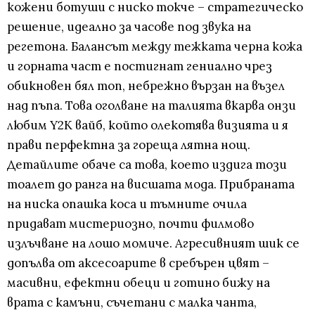
кожени ботуши с ниско токче – стратегическо
решение, идеално за часове под звука на
регетона. Балансът между тежката черна кожа
и горната част е постигнат гениално чрез
обикновен бял топ, небрежно вързан на възел
над пъпа. Това оголване на талията вкарва онзи
любим Y2K вайб, който олекотява визията и я
прави перфектна за гореща лятна нощ.
Детайлите обаче са това, което издига този
тоалет до ранга на висшата мода. Прибраната
на ниска опашка коса и тъмните очила
придават мистериозно, почти филмово
излъчване на лошо момиче. Агресивният шик се
допълва от аксесоарите в сребърен цвят –
масивни, ефектни обеци и готино бижу на
врата с камъни, съчетани с малка чанта,