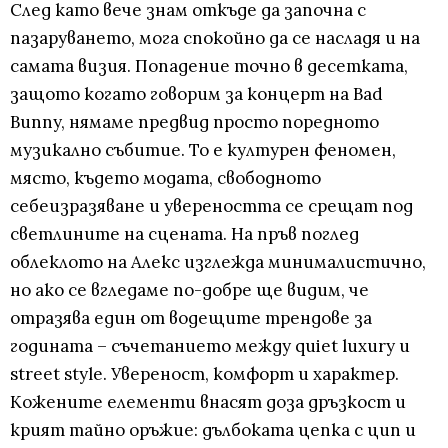
След като вече знам откъде да започна с
пазаруването, мога спокойно да се насладя и на
самата визия. Попадение точно в десетката,
защото когато говорим за концерт на Bad
Bunny, нямаме предвид просто поредното
музикално събитие. То е културен феномен,
място, където модата, свободното
себеизразяване и увереността се срещат под
светлините на сцената. На пръв поглед
облеклото на Алекс изглежда минималистично,
но ако се вгледаме по-добре ще видим, че
отразява един от водещите трендове за
годината – съчетанието между quiet luxury и
street style. Увереност, комфорт и характер.
Кожените елементи внасят доза дръзкост и
крият тайно оръжие: дълбоката цепка с цип и