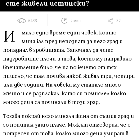
сте живели истински?
6433
2 мин
32
И
мало едно време един човек, който
минавал през непознат за него град и
попаднал в гробищата. Започнал да чете
надгробните плочи и това, което му направило
впечатление било, че на повечето от тях
пишело, че там почива някой живял три, четири
или две години. На човека му станало много
мъчно и се разплакал, като си помислел колко
много деца са починали в този град.
Тогава покрай него минала жена от същия град и
го попитал защо плаче. Мъжът отговорил, че е
потресен от това, колко много деца умират в