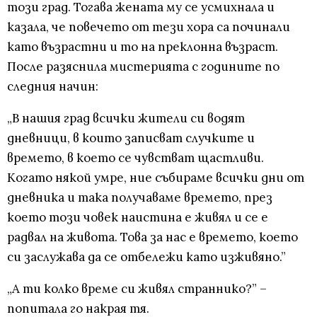
този град. Тогава жената му се усмихнала и
казала, че повечето от тези хора са починали
като възрастни и то на преклонна възраст.
После разяснила мистерията с годините по
следния начин:
„В нашия град всички жители си водят
дневници, в които записват случките и
времето, в което се чувстват щастливи.
Когато някой умре, ние събираме всички дни от
дневника и така получаваме времето, през
което този човек наистина е живял и се е
радвал на живота. Това за нас е времето, което
си заслужава да се отбележи като изживяно.”
„А ти колко време си живял страннико?” –
попитала го накрая тя.