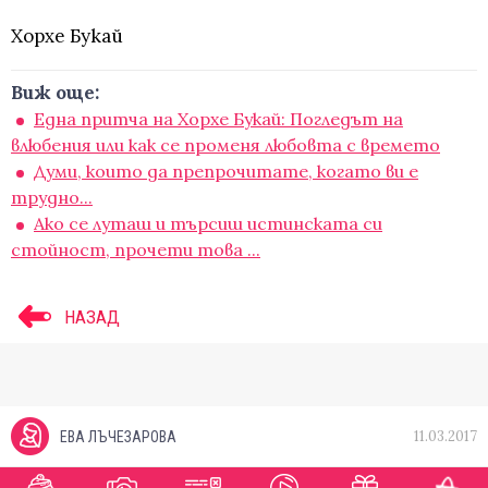
Хорхе Букай
Виж още:
Една притча на Хорхе Букай: Погледът на
влюбения или как се променя любовта с времето
Думи, които да препрочитате, когато ви е
трудно...
Ако се луташ и търсиш истинската си
стойност, прочети това ...
НАЗАД
11.03.2017
ЕВА ЛЪЧЕЗАРОВА