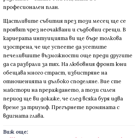
професионален план.
Щастливите събития през този месец ще се
проявят чрез неочаквани и съдбовни срещи. В
кариерата интуицията ви ще бъде толкова
изострена, че ще успеете да усетите
печелившите възможности още преди другите
да са разбрали за тях. На любовния фронт юни
обещава много страст, избистряне на
отношенията и дълбоко споделяне. Вие сте
майстори на прераждането, а този силен
период ще ви докаже, че след всяка буря идва
време за триумф. Прегърнете промяната с
вдигната глава.
Виж още: