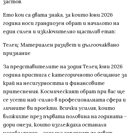
застоя.
Ето кои са двата знака, за които юни 2026
година носи грандиозен обрат и началото на
един силен и изключително щастлив етап:
Телец: Материален разцвет и дългоочаквано
признание
За представителите на зодия Телец юни 2026
година пристига с категоричното обещание за
край на несигурността и финансовите
притеснения. Космическият обрат при вас ще
се усети най-силно в професионалната сфера и
личните ви проекти. Всички усилия, които
вложихте през първата половина на годината –
дори онези, които изглеждаха останали