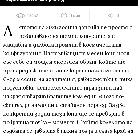
13452
4 мин
0
Л
ятото на 2026 година започва не просто с
повишаване на температурите, а с
мащабна и дълбока промяна в космическата
конфигурация. Настъпващият месец юни носи
със себе си мощен енергиен обрат, който ще
пренареди житейските карти на много от нас.
След месеци на адаптация, равносметки и тиха
подготовка, астрологичните транзити най-
накрая отварят вратите към един много по-
светъл, динамичен и стабилен период. За две
конкретни зодии този юни ще се превърне в
повратна точка – момент, в който колелото на
съдбата се завърта в тяхна полза и слага край на