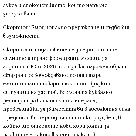
лукса и спокойствието, които напълно
заслужавате.
Скорпион: Емоционално прераждане и съдбовни
възможности
Скорпиони, подгответе се за един от най-
силните и трансформиращи месеци за
годината. Юни 2026 носи за вас огромен обрат,
свързан с освобождаването от стари
емоционални товари, токсични връзки и
ситуации на застой. Вселената буквално
рестартира вашата лична енергия,
превръщайки уязвимостта ви в абсолютна сила.
Предстои ви период на истински разцвет, в
който ще откриете нови хоризонти за
развитие – както в личен, така и в