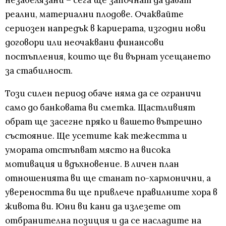
незабелязани – сега ще започнат да дават
реални, материални плодове. Очаквайте
сериозен напредък в кариерата, изгодни нови
договори или неочаквани финансови
постъпления, които ще ви върнат усещането
за стабилност.
Този силен период обаче няма да се ограничи
само до банковата ви сметка. Щастливият
обрат ще засегне пряко и вашето вътрешно
състояние. Ще усетите как тежестта и
умората отстъпват място на висока
мотивация и вдъхновение. В личен план
отношенията ви ще станат по-хармонични, а
увереността ви ще привлече правилните хора в
живота ви. Юни ви кани да излезете от
отбранителна позиция и да се насладите на