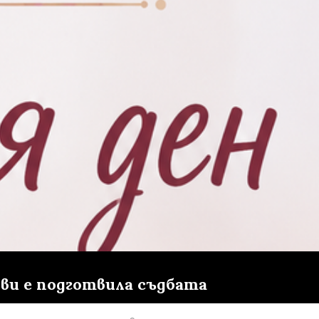
 ви е подготвила съдбата