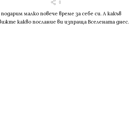
0
одарим малко повече време за себе си. А какъв
вижте какво послание ви изпраща Вселената днес.