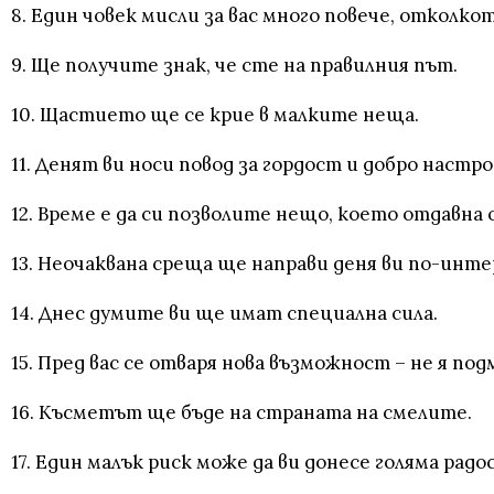
8. Един човек мисли за вас много повече, отколко
9. Ще получите знак, че сте на правилния път.
10. Щастието ще се крие в малките неща.
11. Денят ви носи повод за гордост и добро настр
12. Време е да си позволите нещо, което отдавна
13. Неочаквана среща ще направи деня ви по-инте
14. Днес думите ви ще имат специална сила.
15. Пред вас се отваря нова възможност – не я по
16. Късметът ще бъде на страната на смелите.
17. Един малък риск може да ви донесе голяма радо