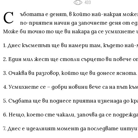
433
С
ъботата е денят, в който най-накрая можем
по-приятен начин да започнете деня от едн
Може би точно то ще ви накара да се усмихнете и
1. Днес късметът ще ви намери там, където най-м
2. Един мил жест ще стопли сърцето ви повече о
3. Очаква ви разговор, който ще ви донесе яснота.
4. Усмихнете се – добри новини вече са на път към
5. Съдбата ще ви поднесе приятна изненада до кра
6. Нещо, което сте чакали, започва да се подрежда
7. Днес е идеалният момент да последвате интуи