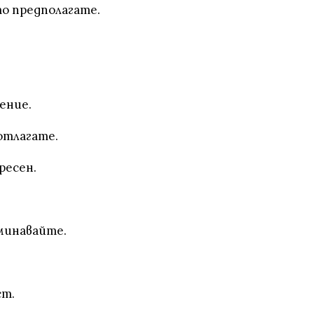
то предполагате.
оение.
 отлагате.
ресен.
дминавайте.
ст.