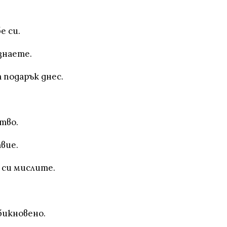
е си.
знаете.
подарък днес.
тво.
твие.
 си мислите.
бикновено.