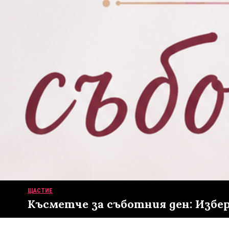
ЩАСТИЕ
Късметче за съботния ден: Избере