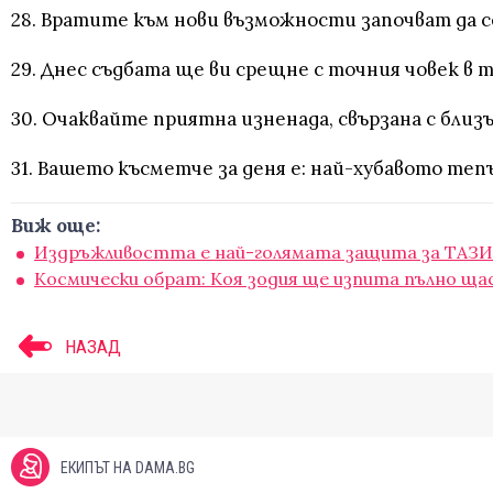
28. Вратите към нови възможности започват да с
29. Днес съдбата ще ви срещне с точния човек в
30. Очаквайте приятна изненада, свързана с близъ
31. Вашето късметче за деня е: най-хубавото теп
Виж още:
Издръжливостта е най-голямата защита за ТАЗИ
Космически обрат: Коя зодия ще изпита пълно ща
НАЗАД
ЕКИПЪТ НА DAMA.BG