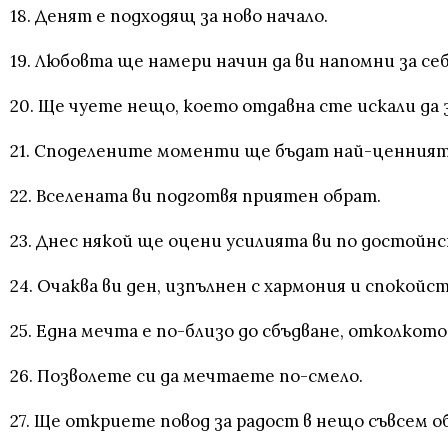
18. Денят е подходящ за ново начало.
19. Любовта ще намери начин да ви напомни за себ
20. Ще чуете нещо, което отдавна сте искали да 
21. Споделените моменти ще бъдат най-ценният 
22. Вселената ви подготвя приятен обрат.
23. Днес някой ще оцени усилията ви по достойнс
24. Очаква ви ден, изпълнен с хармония и спокойс
25. Една мечта е по-близо до сбъдване, отколкото
26. Позволете си да мечтаете по-смело.
27. Ще откриете повод за радост в нещо съвсем о