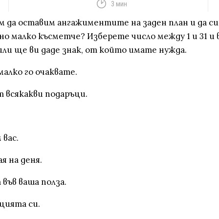
3 мин
 да оставим ангажиментите на заден план и да си п
о малко късметче? Изберете число между 1 и 31 и 
ли ще ви даде знак, от който имате нужда.
алко го очаквате.
т всякакви подаръци.
 вас.
я на деня.
 във ваша полза.
цията си.