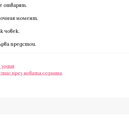
е отварят.
 точния момент.
к човек.
ърва предстои.
 зодия
стие през новата седмица