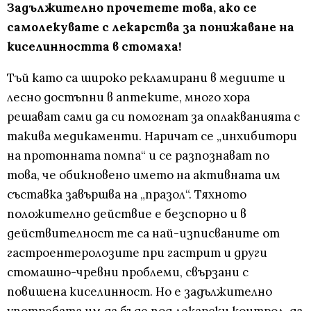
Задължително прочетете това, ако се
самолекувате с лекарства за понижаване на
киселинността в стомаха!
Тъй като са широко рекламирани в медиите и
лесно достъпни в аптеките, много хора
решават сами да си помогнат за оплакванията с
такива медикаменти. Наричат се „инхибитори
на протонната помпа“ и се разпознават по
това, че обикновено името на активната им
съставка завършва на „празол“. Тяхното
положително действие е безспорно и в
действителност те са най-изписваните от
гастроентеролозите при гастрит и други
стомашно-чревни проблеми, свързани с
повишена киселинност. Но е задължително