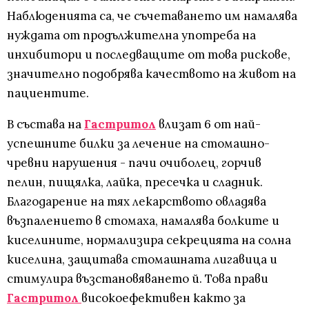
Наблюденията са, че съчетаването им намалява
нуждата от продължителна употреба на
инхибитори и последващите от това рискове,
значително подобрява качеството на живот на
пациентите.
В състава на
Гастритол
влизат 6 от най-
успешните билки за лечение на стомашно-
чревни нарушения - пачи очиболец, горчив
пелин, пищялка, лайка, пресечка и сладник.
Благодарение на тях лекарството овладява
възпалението в стомаха, намалява болките и
киселините, нормализира секрецията на солна
киселина, защитава стомашната лигавица и
стимулира възстановяването й. Това прави
Гастритол
високоефективен както за