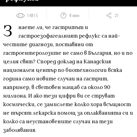
14815
8 мин
21
З
наете ли, че гастритът и
гастроезофагеалният рефлукс са най-
честите диагнози, поставяни от
гастроентеролозите не само в България, но и по
целия свят? Според доклад на Канадския
национален център по биотехнологии всяка
година само новите случаи на гастрит,
например, в световен мащаб са около 90
милиона. И ако тези цифри ви се струват
космически, се замислете колко хора всъщност
не търсят лекарска помощ за оплакванията си и
колко са неустановените случаи на тези
заболявания.