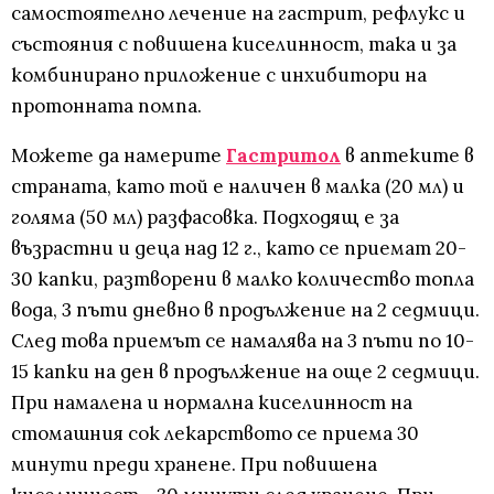
самостоятелно лечение на гастрит, рефлукс и
състояния с повишена киселинност, така и за
комбинирано приложение с инхибитори на
протонната помпа.
Можете да намерите
Гастритол
в аптеките в
страната, като той е наличен в малка (20 мл) и
голяма (50 мл) разфасовка. Подходящ е за
възрастни и деца над 12 г., като се приемат 20-
30 капки, разтворени в малко количество топла
вода, 3 пъти дневно в продължение на 2 седмици.
След това приемът се намалява на 3 пъти по 10-
15 капки на ден в продължение на още 2 седмици.
При намалена и нормална киселинност на
стомашния сок лекарството се приема 30
минути преди хранене. При повишена