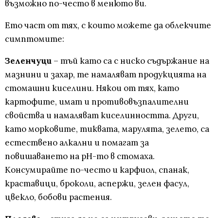
възможно по-често в менюто ви.
Ето част от тях, с които можете да облекчите
симптомите:
Зеленчуци
– тъй като са с ниско съдържание на
мазнини и захар, те намаляват продукцията на
стомашни киселини. Някои от тях, като
картофите, имат и противовъзпалителни
свойства и намаляват киселинността. Други,
като морковите, тиквата, марулята, зелето, са
естествено алкални и помагат за
повишаването на pH-то в стомаха.
Консумирайте по-често и карфиол, спанак,
краставици, броколи, аспержи, зелен фасул,
цвекло, бобови растения.