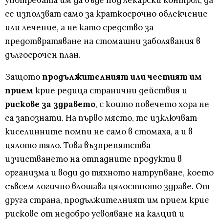
употребата им да бъде под лекарски контрол, да
се използват само за краткосрочно облекчение
или лечение, а не като средство за
предотвратяване на стомашни заболявания в
дългосрочен план.
Защото
продължителният или честият им
прием
крие редица странични действия и
рискове за здравето
, с които повечето хора не
са запознати. На първо място, те изключват
киселинните помпи не само в стомаха, а и в
цялото тяло. Това възпрепятства
изчистването на отпадните продукти в
организма и води до тяхното натрупване, което
съвсем логично влошава цялостното здраве. От
друга страна, продължителният им прием крие
рискове от недобро усвояване на калций и