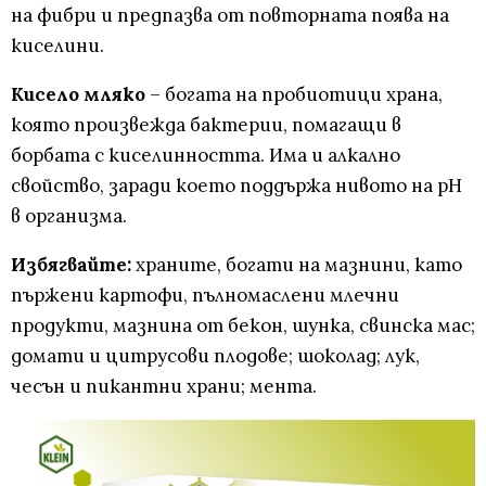
на фибри и предпазва от повторната поява на
киселини.
Кисело мляко
– богата на пробиотици храна,
която произвежда бактерии, помагащи в
борбата с киселинността. Има и алкално
свойство, заради което поддържа нивото на pH
в организма.
Избягвайте:
храните, богати на мазнини, като
пържени картофи, пълномаслени млечни
продукти, мазнина от бекон, шунка, свинска мас;
домати и цитрусови плодове; шоколад; лук,
чесън и пикантни храни; мента.