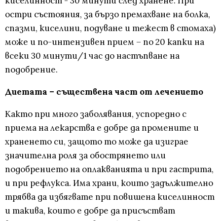
киселинност - 30 минути след хранене. При
остри състояния, за бързо премахване на болка,
спазми, киселини, подуване и тежест в стомаха)
може и по-интензивен прием – по 20 капки на
всеки 30 минути/1 час до настъпване на
подобрение.
Диетата – съществена част от лечението
Както при много заболявания, успоредно с
приема на лекарства е добре да промените и
храненето си, защото то може да изиграе
значителна роля за обострянето или
подобрението на оплакванията и при гастрита,
и при рефлукса. Има храни, които задължително
трябва да избягвате при повишена киселинност
и такива, които е добре да присъстват