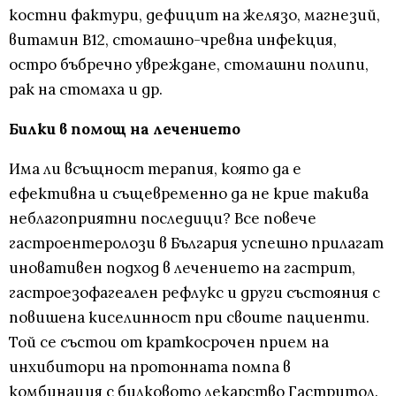
костни фактури, дефицит на желязо, магнезий,
витамин В12, стомашно-чревна инфекция,
остро бъбречно увреждане, стомашни полипи,
рак на стомаха и др.
Билки в помощ на лечението
Има ли всъщност терапия, която да е
ефективна и същевременно да не крие такива
неблагоприятни последици? Все повече
гастроентеролози в България успешно прилагат
иновативен подход в лечението на гастрит,
гастроезофагеален рефлукс и други състояния с
повишена киселинност при своите пациенти.
Той се състои от краткосрочен прием на
инхибитори на протонната помпа в
комбинация с билковото лекарство Гастритол.