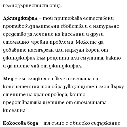
пълнозърнестият ориз.
Джинджифил
– той притежава естествени
противовъзпалителни свойства и е натурално
средство за лечение на киселини и други
стомашно-чревни проблеми. Можете да
добавите настърган или нарязан корен от
джинджифил към рецепти или смутита, както
и да пиете чай от джинджифил.
Мед
– със сладкия си вкус и гъстата си
консистенция той образува защитен слой върху
стените на хранопровода, който
предотвратява щетите от стомашната
киселина.
Кокосова вода
– тя също е с високо съдържание