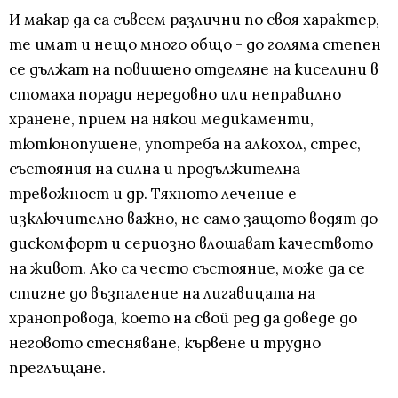
И макар да са съвсем различни по своя характер,
те имат и нещо много общо - до голяма степен
се дължат на повишено отделяне на киселини в
стомаха поради нередовно или неправилно
хранене, прием на някои медикаменти,
тютюнопушене, употреба на алкохол, стрес,
състояния на силна и продължителна
тревожност и др. Тяхното лечение е
изключително важно, не само защото водят до
дискомфорт и сериозно влошават качеството
на живот. Ако са често състояние, може да се
стигне до възпаление на лигавицата на
хранопровода, което на свой ред да доведе до
неговото стесняване, кървене и трудно
преглъщане.