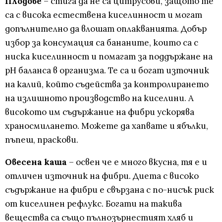
Плодове
– стига да не са цитрусови, защото те
са с висока естествена киселинност и могат
допълнително да влошат оплакванията. Добър
избор за консумация са бананите, които са с
ниска киселинност и помагат за поддържане на
pH баланса в организма. Те са и богат източник
на калий, който съдейства за контролирането
на излишното производство на киселини. А
високото им съдържание на фибри ускорява
храносмилането. Можете да хапвате и ябълки,
пъпеш, праскови.
Овесена каша
– освен че е много вкусна, тя е и
отличен източник на фибри. Диета с високо
съдържание на фибри е свързана с по-нисък риск
от киселинен рефлукс. Богати на такива
вещества са също пълнозърнестият хляб и