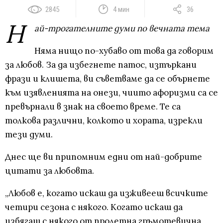
2845
4 мин
36
Н
ай-трогателните думи по вечната тема
Няма нищо по-хубаво от това да говорим
за любов. За да избегнете патос, изтъркани
фрази и клишета, ви съветваме да се обърнете
към изявленията на онези, чиито афоризми са се
превърнали в знак на своето време. Те са
толкова различни, колкото и хората, изрекли
тези думи.
Днес ще ви припомним едни от най-добрите
цитати за любовта.
„Любов е, когато искаш да изживееш всичките
четири сезона с някого. Когато искаш да
избягаш с някого от пролетна гръмотевична