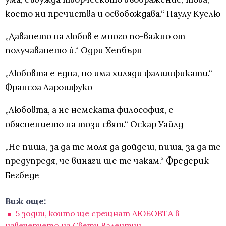
което ни пречиства и освобождава.“ Паулу Куелю
„Даването на любов е много по-важно от
получаването ѝ.“ Одри Хепбърн
„Любовта е една, но има хиляди фалшификати.“
Франсоа Ларошфуко
„Любовта, а не немската философия, е
обяснението на този свят.“ Оскар Уайлд
„Не пиша, за да те моля да дойдеш, пиша, за да те
предупредя, че винаги ще те чакам.“ Фредерик
Бегбеде
Виж още:
5 зодии, които ще срещнат ЛЮБОВТА в
навечерието на Свети Валентин