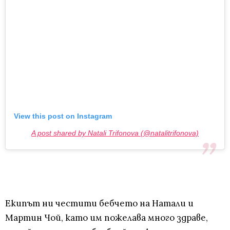
View this post on Instagram
A post shared by Natali Trifonova (@natalitrifonova)
Eкипът ни честити бебчето на Натали и
Мартин Чой, като им пожелава много здраве,