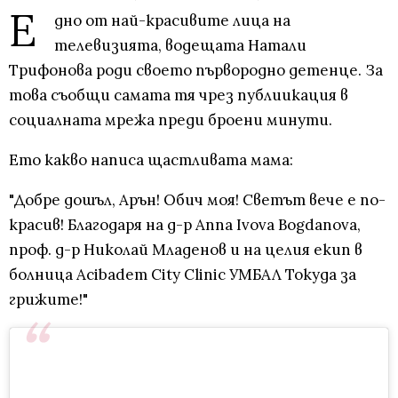
Е
дно от най-красивите лица на
телевизията, водещата Натали
Трифонова роди своето първородно детенце. За
това съобщи самата тя чрез публиикация в
социалната мрежа преди броени минути.
Ето какво написа щастливата мама:
"Добре дошъл, Арън! Обич моя! Светът вече е по-
красив! Благодаря на д-р Anna Ivova Bogdanova,
проф. д-р Николай Младенов и на целия екип в
болница Acibadem City Clinic УМБАЛ Токуда за
грижите!"