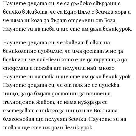
Научете децата си, че са дълбоко свързани с
всичко в Живота, че са Едно Цяло с всички хора и
че няма никога да бъдат отделени от Бога.
Научете ги на това и ще сте им дали велик урок.
Научете децата си, че живеят в свят на
великолепно изобилие, че има достатъчно за
всекиго и че най-великото е не да трупаш, а да
споделяш и тогава ще получиш най-много.
Научете ги на това и ще сте им дали велик урок.
Научете децата си, че от тях не се изисква
нищо, за да бъдат достойни за почтен и
пълноценен живот, че няма нужда да се
състезават с никого за нищо и че Божията
благословия ще получат всички. Научете ги на
това и ще сте им дали велик урок.