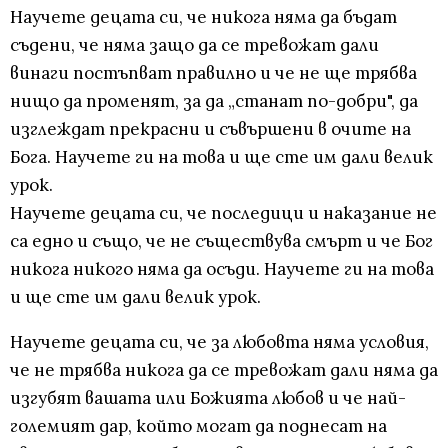
Научете децата си, че никога няма да бъдат
съдени, че няма защо да се тревожат дали
винаги постъпват правилно и че не ще трябва
нищо да променят, за да „станат по-добри", да
изглеждат прекрасни и съвършени в очите на
Бога. Научете ги на това и ще сте им дали велик
урок.
Научете децата си, че последици и наказание не
са едно и също, че не съществува смърт и че Бог
никога никого няма да осъди. Научете ги на това
и ще сте им дали велик урок.
Научете децата си, че за любовта няма условия,
че не трябва никога да се тревожат дали няма да
изгубят вашата или Божията любов и че най-
големият дар, който могат да поднесат на