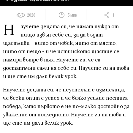
2026
5 мин
1
Н
аучете децата си, че нямат нужда от
нищо извън себе си, за да бъдат
щастливи - нито от човек, нито от място,
нито от нещо - и че истинското щастие се
намира вътре в тях. Научете ги, че са
достатъчни сами на себе си. Научете ги на това
и ще сте им дали велик урок.
Научете децата си, че неуспехът е измислица,
че всеки опит е успех и че всяко усилие постига
победа, като първото е не по-малко достойно за
уважение от последното. Научете ги на това и
ще сте им дали велик урок.