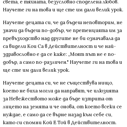
света, е тяхната, безусловно споделена любов.
Научете ги на това и ще сте им дали велик урок.
Научете децата си, че да бъдеш неповторим, не
значи да бъдеш по-добър, че претенцията им за
превъзходство над другите не би означавала да
са видели Кои Са в Действителност и че най-
здравословно е да се каже: „Моят път не е по-
добър, а само по-различен." Научете ги на това и
ще сте им дали велик урок.
Научете децата си, че не съществува нищо,
което не биха могли да направят, че илюзията
за Невежеството може да бъде изтрита от
лицето на земята и че онова, от което всеки се
нуждае, е само да се върне назад към себе си,
като си спомни Кой Е Той в Действителност.