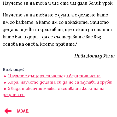
Научете ги на това и ще сте им дали велик урок.
Научете ги на това не с думи, а с дела; не като
им го кажете, а като им го покажете. Защото
децата ще ви подражават, ще искат да станат
като вас и дори - да се състезават с вас въз
основа на онова, което правите."
Нийл Доналд Уолш
Виж още:
Научете дъщеря си на тези безценни неща
Хора, научете децата си да не са глупави и груби!
5 вида токсични майки, съсипващи живота на
децата си
НАЗАД