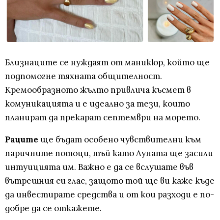
Близнаците се нуждаят от маникюр, който ще
подпомогне тяхната общителност.
Кремообразното жълто привлича късмет в
комуникацията и е идеално за тези, които
планират да прекарат септември на морето.
Раците
ще бъдат особено чувствителни към
паричните потоци, тъй като Луната ще засили
интуицията им. Важно е да се вслушате във
вътрешния си глас, защото той ще ви каже къде
да инвестирате средства и от кои разходи е по-
добре да се откажете.