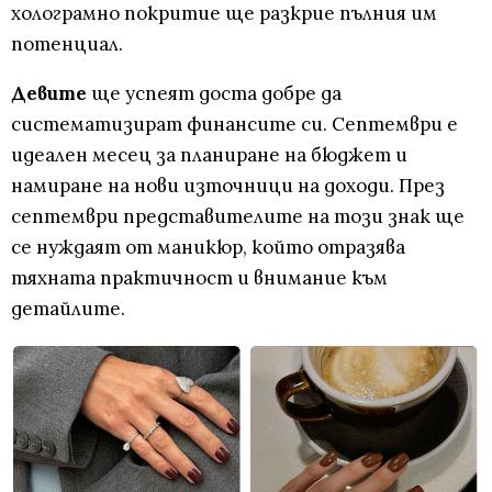
холограмно покритие ще разкрие пълния им
потенциал.
Девите
ще успеят доста добре да
систематизират финансите си. Септември е
идеален месец за планиране на бюджет и
намиране на нови източници на доходи. През
септември представителите на този знак ще
се нуждаят от маникюр, който отразява
тяхната практичност и внимание към
детайлите.