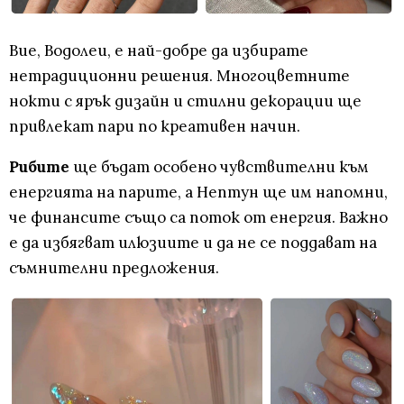
Вие, Водолеи, е най-добре да избирате
нетрадиционни решения. Многоцветните
нокти с ярък дизайн и стилни декорации ще
привлекат пари по креативен начин.
Рибите
ще бъдат особено чувствителни към
енергията на парите, а Нептун ще им напомни,
че финансите също са поток от енергия. Важно
е да избягват илюзиите и да не се поддават на
съмнителни предложения.