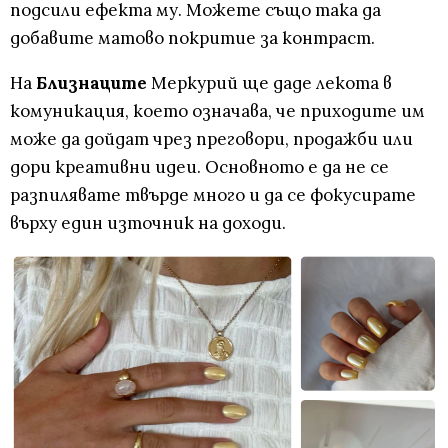
подсили ефекта му. Можете също така да
добавите матово покритие за контраст.
На
Близнаците
Меркурий ще даде лекота в
комуникация, което означава, че приходите им
може да дойдат чрез преговори, продажби или
дори креативни идеи. Основното е да не се
разпилявате твърде много и да се фокусирате
върху един източник на доходи.