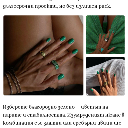
дългосрочни проекти, но без излишен риск.
Изберете благородно зелено — цветът на
парите и стабилността. Изумруденият нюанс в
комбинация със златни или сребърни ивици ще