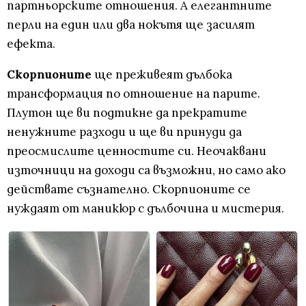
партньорските отношения. А елегантните
перли на един или два нокътя ще засилят
ефекта.
Скорпионите
ще преживеят дълбока
трансформация по отношение на парите.
Плутон ще ви подтикне да прекратите
ненужните разходи и ще ви принуди да
преосмислите ценностите си. Неочаквани
източници на доходи са възможни, но само ако
действате съзнателно. Скорпионите се
нуждаят от маникюр с дълбочина и мистерия.