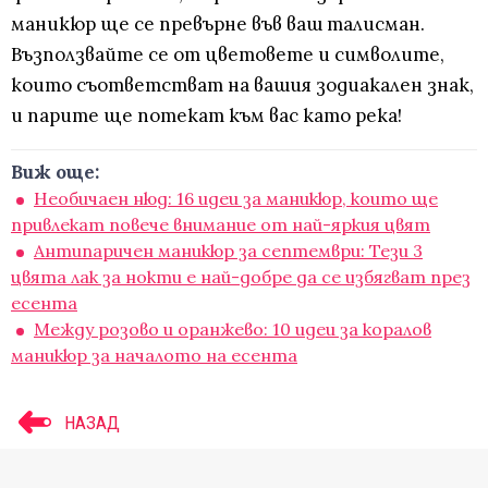
маникюр ще се превърне във ваш талисман.
Възползвайте се от цветовете и символите,
които съответстват на вашия зодиакален знак,
и парите ще потекат към вас като река!
Виж още:
Необичаен нюд: 16 идеи за маникюр, които ще
привлекат повече внимание от най-яркия цвят
Антипаричен маникюр за септември: Тези 3
цвята лак за нокти е най-добре да се избягват през
есента
Между розово и оранжево: 10 идеи за коралов
маникюр за началото на есента
НАЗАД