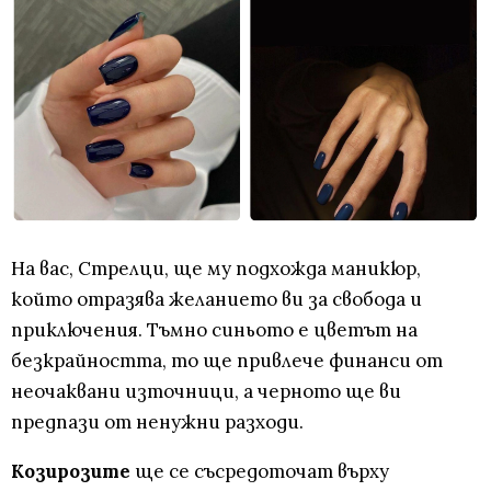
На вас, Стрелци, ще му подхожда маникюр,
който отразява желанието ви за свобода и
приключения. Тъмно синьото е цветът на
безкрайността, то ще привлече финанси от
неочаквани източници, а черното ще ви
предпази от ненужни разходи.
Козирозите
ще се съсредоточат върху