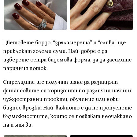
Цветовете бордо, “зряла череша” и “слива” ще
привлекат големи суми. Най-добре е да
изберете остра бадемова форма, за да засилите
паричния поток.
Стрелците ще получат шанс да разширят
финансовите си хоризонти по различни начини:
чуждестранни проекти, обучение или нови
бизнес връзки. Най-важното е да не пропуснете
възможностите, които се появяват неочаквано
на пътя ви.