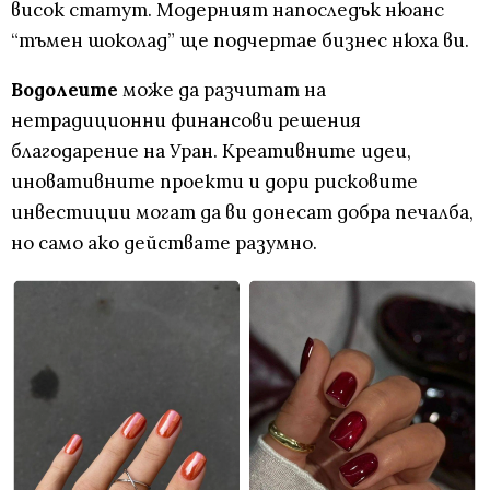
висок статут. Модерният напоследък нюанс
“тъмен шоколад” ще подчертае бизнес нюха ви.
Водолеите
може да разчитат на
нетрадиционни финансови решения
благодарение на Уран. Креативните идеи,
иновативните проекти и дори рисковите
инвестиции могат да ви донесат добра печалба,
но само ако действате разумно.