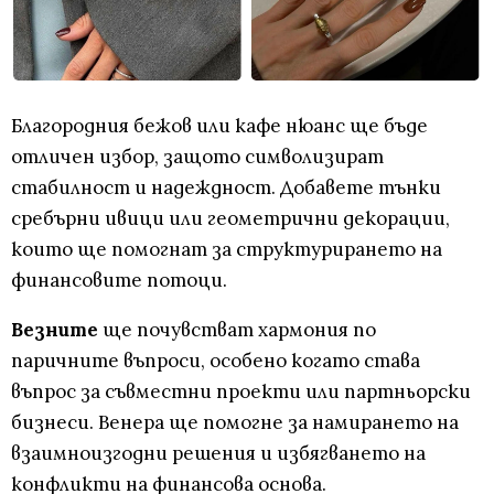
Благородния бежов или кафе нюанс ще бъде
отличен избор, защото символизират
стабилност и надеждност. Добавете тънки
сребърни ивици или геометрични декорации,
които ще помогнат за структурирането на
финансовите потоци.
Везните
ще почувстват хармония по
паричните въпроси, особено когато става
въпрос за съвместни проекти или партньорски
бизнеси. Венера ще помогне за намирането на
взаимноизгодни решения и избягването на
конфликти на финансова основа.