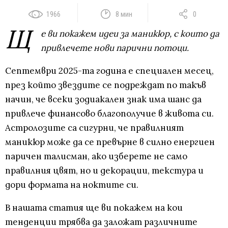
1966
8 мин
0
Щ
е ви покажем идеи за маникюр, с които да
привлечете нови парични потоци.
Септември 2025-та година е специален месец,
през който звездите се подреждат по такъв
начин, че всеки зодиакален знак има шанс да
привлече финансово благополучие в живота си.
Астролозите са сигурни, че правилният
маникюр може да се превърне в силно енергиен
паричен талисман, ако изберете не само
правилния цвят, но и декорации, текстура и
дори формата на ноктите си.
В нашата статия ще ви покажем на кои
тенденции трябва да заложат различните