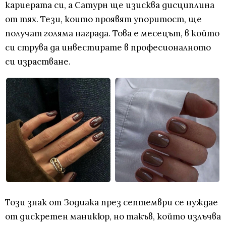
кариерата си, а Сатурн ще изисква дисциплина
от тях. Тези, които проявят упоритост, ще
получат голяма награда. Това е месецът, в който
си струва да инвестирате в професионалното
си израстване.
Този знак от Зодиака през септември се нуждае
от дискретен маникюр, но такъв, който излъчва