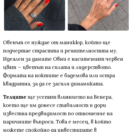
Овенът се нуждае от маникюр, който ще
подчертае страстта и решителността му.
Идеален за дамите Овни е наситеният червен
цвят — цветът на силата и лидерството.
Формата на ноктите е бадемова или остра
квадратна, за да се засили динамиката.
Телците
ще усетят влиянието на Венера,
което ще им донесе стабилност и дори
известна предвидимост по отношение на
паричните въпроси. Това е месец, в който
можете спокойно да инвестирате в