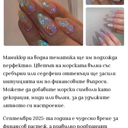
Маникюр на водна тематика ще им подхожда
перфектно. Цветът на морската вълна със
сребърни или седефени оттенъци ще засили
интуицията им по финансовите въпроси.
Можете да добавите морски символи като
декорация, миди или вълни, за да удължите
лятното си настроение.
Септември 2025-та година е чудесно време за
финансов растеж, а правилно подбраният