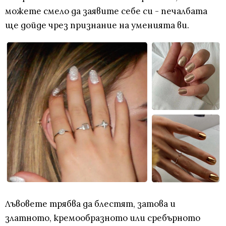
можете смело да заявите себе си - печалбата
ще дойде чрез признание на уменията ви.
Лъвовете трябва да блестят, затова и
златното, кремообразното или сребърното