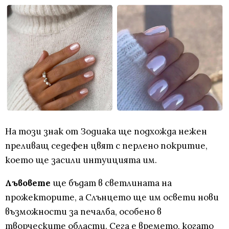
На този знак от Зодиака ще подхожда нежен
преливащ седефен цвят с перлено покритие,
което ще засили интуицията им.
Лъвовете
ще бъдат в светлината на
прожекторите, а Слънцето ще им освети нови
възможности за печалба, особено в
творческите области. Сега е времето, когато