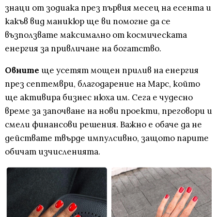
знаци от зодиака през първия месец на есента и
какъв вид маникюр ще ви помогне да се
възползвате максимално от космическата
енергия за привличане на богатство.
Овните
ще усетят мощен прилив на енергия
през септември, благодарение на Марс, който
ще активира бизнес нюха им. Сега е чудесно
време за започване на нови проекти, преговори и
смели финансови решения. Важно е обаче да не
действате твърде импулсивно, защото парите
обичат изчисленията.