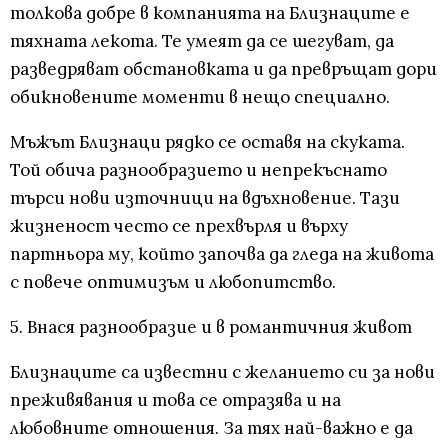
толкова добре в компанията на Близнаците е
тяхната лекота. Те умеят да се шегуват, да
разведряват обстановката и да превръщат дори
обикновените моменти в нещо специално.
Мъжът Близнаци рядко се оставя на скуката.
Той обича разнообразието и непрекъснато
търси нови източници на вдъхновение. Тази
жизненост често се прехвърля и върху
партньора му, който започва да гледа на живота
с повече оптимизъм и любопитство.
5. Внася разнообразие и в романтичния живот
Близнаците са известни с желанието си за нови
преживявания и това се отразява и на
любовните отношения. За тях най-важно е да