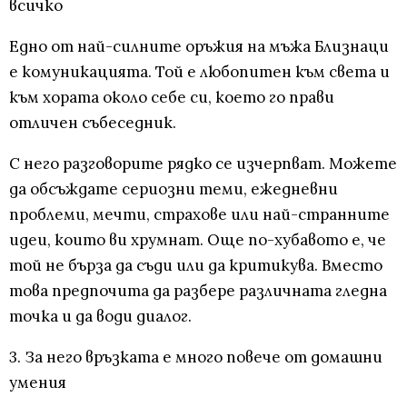
всичко
Едно от най-силните оръжия на мъжа Близнаци
е комуникацията. Той е любопитен към света и
към хората около себе си, което го прави
отличен събеседник.
С него разговорите рядко се изчерпват. Можете
да обсъждате сериозни теми, ежедневни
проблеми, мечти, страхове или най-странните
идеи, които ви хрумнат. Още по-хубавото е, че
той не бърза да съди или да критикува. Вместо
това предпочита да разбере различната гледна
точка и да води диалог.
3. За него връзката е много повече от домашни
умения