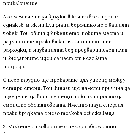
приключение
Ако мечтаете за връзка, в която всеки ден е
еднакъв, мъжът Близнаци вероятно не е вашият
човек. Той обича движението, новите места и
различните преживявания. Спонтанните
разходки, пътуванията без предварителен план
и внезапните идеи са част от неговата
природа.
С него трудно ще прекарате цял уикенд между
четири стени. Той винаги ще намери причина да
излезете, да видите нещо ново или просто да
смените обстановката. Именно тази енергия
прави връзката с него толкова освежаваща.
2. Можете да говорите с него за абсолютно