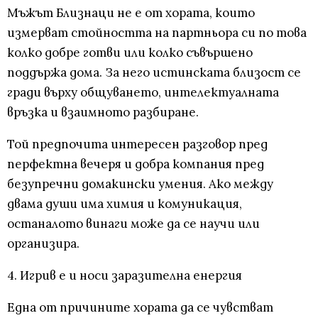
Мъжът Близнаци не е от хората, които
измерват стойността на партньора си по това
колко добре готви или колко съвършено
поддържа дома. За него истинската близост се
гради върху общуването, интелектуалната
връзка и взаимното разбиране.
Той предпочита интересен разговор пред
перфектна вечеря и добра компания пред
безупречни домакински умения. Ако между
двама души има химия и комуникация,
останалото винаги може да се научи или
организира.
4. Игрив е и носи заразителна енергия
Една от причините хората да се чувстват