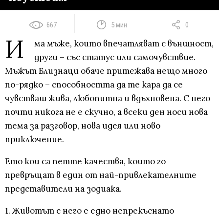
667
5 мин
0
И
ма мъже, които впечатляват с външност,
други – със статус или самочувствие.
Мъжът Близнаци обаче притежава нещо много
по-рядко – способността да те кара да се
чувстваш жива, любопитна и вдъхновена. С него
почти никога не е скучно, а всеки ден носи нова
тема за разговор, нова идея или ново
приключение.
Ето кои са петте качества, които го
превръщат в един от най-привлекателните
представители на зодиака.
1. Животът с него е едно непрекъснато