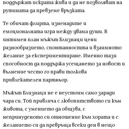
поддържат искрата жива и да не позволяват на
рутината да превземе връзката.
Те обичат флирта, изненадите и
емоционалната игра между двама души. В
интимен план мъжът Близнаци цени
разнообразието, спонтанността и взаимното
желание за експериментиране. Именно тази
способност да поддържа усещането за новост и
вълнение често го прави толкова
привлекателен партньор.
Мъжът Близнаци не е неустоим само заради
чара си. Той привлича с любопитството си към
живота, с умението да общува, с
непринуденото си отношение към хората и с
желанието си да превръща всеки ден в нещо