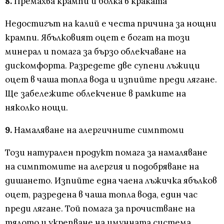
8.
Премахва крампи и болка в краката
Недостигът на калий е честа причина за нощни
крампи. Ябълковият оцет е богат на този
минерал и помага за бързо облекчаване на
дискомфорта. Разредете две супени лъжици
оцет в чаша топла вода и изпийте преди лягане.
Ще забележите облекчение в рамките на
няколко нощи.
9.
Намаляване на алергичните симптоми
Този натурален продукт помага за намаляване
на симптомите на алергия и подобряване на
дишането. Изпийте една чаена лъжичка ябълков
оцет, разредена в чаша топла вода, един час
преди лягане. Той помага за прочистване на
тялото и укрепване на имунната система.