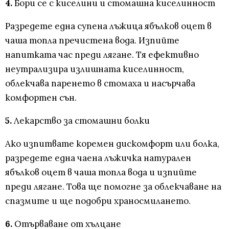
4.
Бори се с киселини и стомашна киселинност
Разредете една супена лъжица ябълков оцет в
чаша топла пречистена вода. Изпийте
напитката час преди лягане. Тя ефективно
неутрализира излишната киселинност,
облекчава паренето в стомаха и насърчава
комфортен сън.
5.
Лекарство за стомашни болки
Ако изпитвате коремен дискомфорт или болка,
разредете една чаена лъжичка натурален
ябълков оцет в чаша топла вода и изпийте
преди лягане. Това ще помогне за облекчаване на
спазмите и ще подобри храносмилането.
6.
Отърваване от хълцане