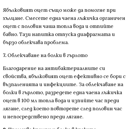
Ябълковият оцет също може да помогне при
хълцане. Смесете една чаена лъжичка органичен
оцет с половин чаша топла вода и отпийте
бавно. Тази напитка отпуска диафрагмата и
бързо облекчава проблема.
7.
Облекчаване на болки в гърлото
Благодарение на антибактериалните си
свойства, ябълковият оцет ефективно се бори с
възпаленията и инфекциите. За облекчаване на
болки в гърлото, разредете една чаена лъжичка
оцет в 100 мл топла вода и изпийте час преди
лягане, след което повторете след половин час
и непосредствено преди лягане.