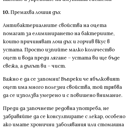
10.
Премахва лошия дъх
Антибактериалните свойства на оцета
помагат за елиминирането на бактериите,
които причиняват лош дъх и горчив вкус в
устата. Просто изпийте малко количество
оцет и вода преди лягане – устата ви ще бъде
свежа, а дъхът ви – чист.
Важно е да се запомни! Въпреки че ябълковият
оцет има много полезни свойства, той трябва
да се използва умерено и с повишено внимание.
Преди да започнете редовна употреба, не
забравяйте да се консултирате с лекар, особено
ако имате хронични заболявания или стомашна