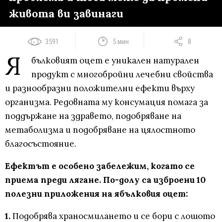
живота ви завинаги
3591
5 мин
8
Я
бълковият оцет е уникален натурален
продукт с многобройни лечебни свойства
и разнообразни положителни ефекти върху
организма. Редовната му консумация помага за
поддържане на здравето, подобряване на
метаболизма и подобряване на цялостното
благосъстояние.
Ефектът е особено забележим, когато се
приема преди лягане. По-долу са изброени 10
полезни приложения на ябълковия оцет:
1.
Подобрява храносмилането и се бори с лошото