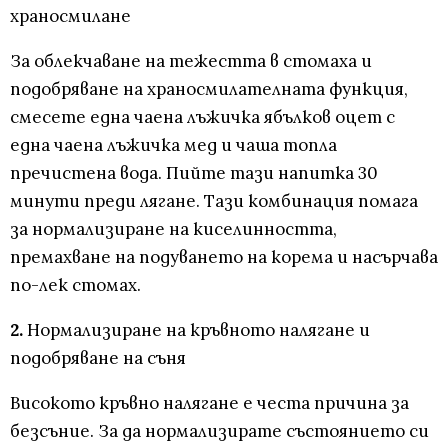
храносмилане
За облекчаване на тежестта в стомаха и
подобряване на храносмилателната функция,
смесете една чаена лъжичка ябълков оцет с
една чаена лъжичка мед и чаша топла
пречистена вода. Пийте тази напитка 30
минути преди лягане. Тази комбинация помага
за нормализиране на киселинността,
премахване на подуването на корема и насърчава
по-лек стомах.
2.
Нормализиране на кръвното налягане и
подобряване на съня
Високото кръвно налягане е честа причина за
безсъние. За да нормализирате състоянието си