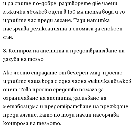
и да спите по-добре, разтворете две чаени
лъжички ябълков оцет в 150 мл топла вода и го
изпийте час преди лягане. Тази напитка
насърчава релаксацията и спомага за спокоен
сън.
3.
Контрол на апетита и предотвратяване на
загуба на тегло
Ако често страдате от вечерен глад, просто
изпийте чаша вода с една чаена лъжичка ябълков
оцет. Това просто средство помага за
ограничаване на апетита, засилване на
метаболизма и предотвратяване на преяждане
преди лягане, като по този начин насърчава
контрола на теглото.