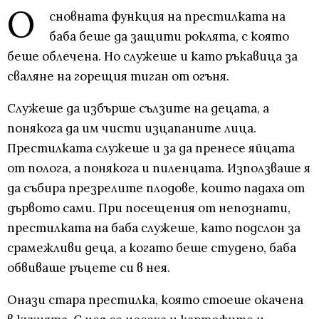
О
сновната функция на престилката на
баба беше да защити роклята, с която
беше облечена. Но служеше и като ръкавица за
сваляне на горещия тиган от огъня.
Служеше да избърше сълзите на децата, а
понякога да им чисти изцапаните лица.
Престилката служеше и за да пренесе яйцата
от полога, а понякога и пиленцата. Използваше я
да събира презрелите плодове, които падаха от
дървото сами. При посещения от непознати,
престилката на баба служеше, като подслон за
срамежливи деца, а когато беше студено, баба
обвиваше ръцете си в нея.
Онази стара престилка, която стоеше окачена