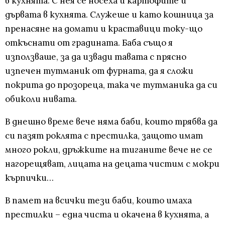
в кухнята. С нея се носеха и картофите и
дървата в кухнята. Служеше и като кошница за
пренасяне на домати и краставици току-що
откъснати от градината. Баба също я
използваше, за да извади тавата с прясно
изпечен тутманик от фурната, да я сложи
покрита до прозореца, така че тутманика да си
обиколи нивата.
В днешно време вече няма баби, които трябва да
си пазят роклята с престилка, защото имат
много рокли, дръжките на тиганите вече не се
нагорещяват, лицата на децата чистим с мокри
кърпички…
В памет на всички тези баби, които имаха
престилки – една чиста и окачена в кухнята, а