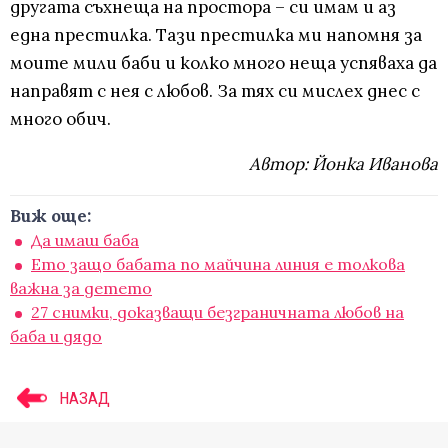
другата съхнеща на простора – си имам и аз
една престилка. Тази престилка ми напомня за
моите мили баби и колко много неща успяваха да
направят с нея с любов. За тях си мислех днес с
много обич.
Автор: Йонка Иванова
Виж още:
Да имаш баба
Ето защо бабата по майчина линия е толкова
важна за детето
27 снимки, доказващи безграничната любов на
баба и дядо
НАЗАД