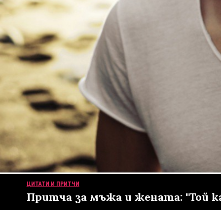
ЦИТАТИ И ПРИТЧИ
Притча за мъжа и жената: "Той каз