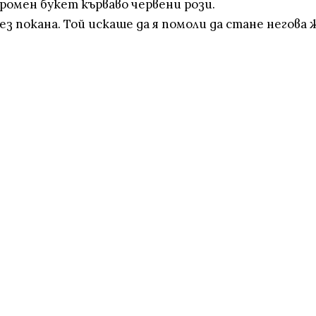
громен букет кърваво червени рози.
ез покана. Той искаше да я помоли да стане негова 