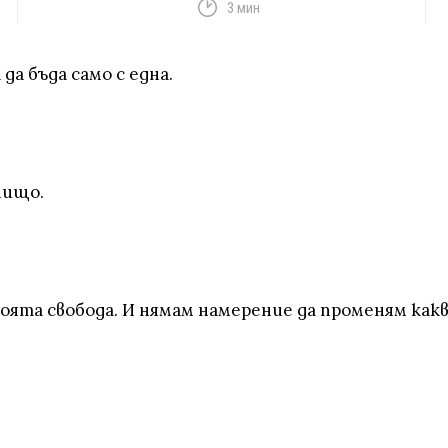
3 мин
да бъда само с една.
 нищо.
ята свобода. И нямам намерение да променям какво