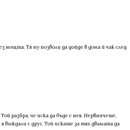
ез нощта. Тя му позволи да дойде в дома й чак след
ой разбра, че иска да бъде с нея. Нервничеше,
я виждали с друг. Той искаше за тях двамата да