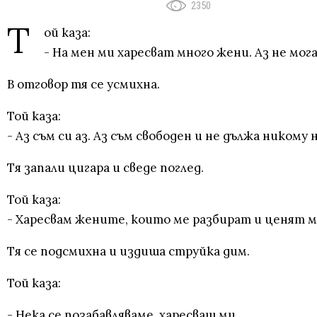
2350
Т
ой каза:
- На мен ми харесват много жени. Аз не мога 
В отговор тя се усмихна.
Той каза:
- Аз съм си аз. Аз съм свободен и не дължа никому
Тя запали цигара и сведе поглед.
Той каза:
- Харесвам жените, които ме разбират и ценят мо
Тя се подсмихна и издиша струйка дим.
Той каза:
- Нека се позабавляваме, харесваш ми.