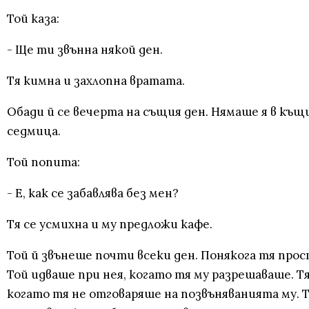
Той каза:
- Ще ти звънна някой ден.
Тя кимна и захлопна вратата.
Обади й се вечерта на същия ден. Нямаше я в къщи.
седмица.
Той попита:
- Е, как се забавлява без мен?
Тя се усмихна и му предложи кафе.
Той й звънеше почти всеки ден. Понякога тя прос
Той идваше при нея, когато тя му разрешаваше. Тя
когато тя не отговаряше на позвъняванията му. То