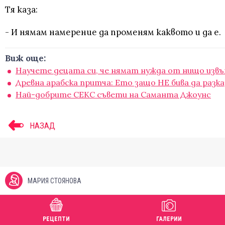
Тя каза:
- И нямам намерение да променям каквото и да е.
Виж още:
Научете децата си, че нямат нужда от нищо извън 
Древна арабска притча: Ето защо НЕ бива да разка
Най-добрите СЕКС съвети на Саманта Джоунс
НАЗАД
МАРИЯ СТОЯНОВА
РЕЦЕПТИ
ГАЛЕРИИ