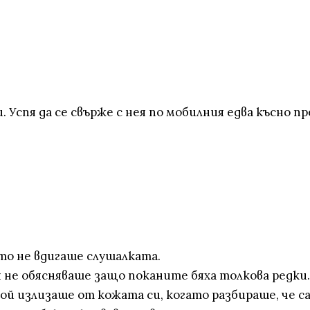
 Успя да се свърже с нея по мобилния едва късно пр
то не вдигаше слушалката.
 не обясняваше защо поканите бяха толкова редки. Т
й излизаше от кожата си, когато разбираше, че са 