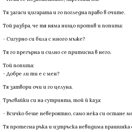
Тя загаси цигарата и го погледна право в очите.
Той разбра, че тя няма нищо против и попита:
- Сигурно си била с много мъже?
Тя го прегърна и силно се притисна в него.
Той попита:
- Добре ли ти е с мен?
Тя затвори очи и го целуна.
Тръгвайки си на сутринта, той й каза:
- Всичко беше невероятно, само нека си остане м
Тя протегна ръка и изтръска невидима прашинка 