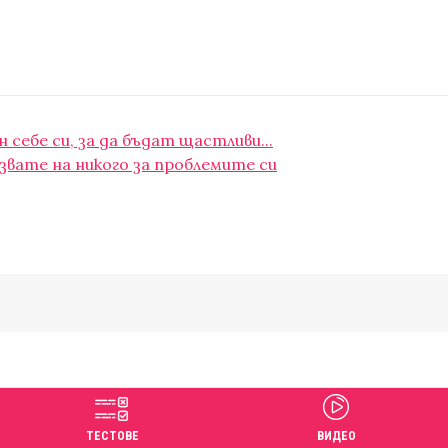
себе си, за да бъдат щастливи...
звате на никого за проблемите си
ТЕСТОВЕ
ВИДЕО