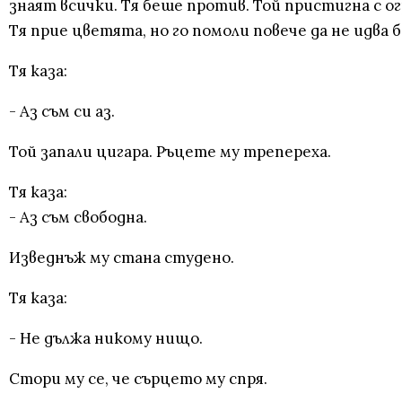
знаят всички. Тя беше против. Той пристигна с о
Тя прие цветята, но го помоли повече да не идва б
Тя каза:
- Аз съм си аз.
Той запали цигара. Ръцете му трепереха.
Тя каза:
- Аз съм свободна.
Изведнъж му стана студено.
Тя каза:
- Не дължа никому нищо.
Стори му се, че сърцето му спря.