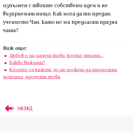
изпълнен с твоите собствени идеи и не
възприемаш нищо. Как мога да ти предам
учението Чан, като не ми предлагаш празна
чаша?
Виж още:
Любов е да дадеш това, което нямаш...
Какво виждаш?
Когато си кажеш, че не можеш да промениш
нещата, прочети това
НАЗАД