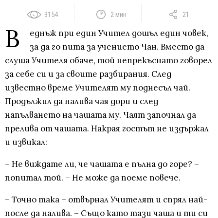
3154
2 мин
21
В
еднъж при един Учител дошъл един човек,
за да го пита за учението Чан. Вместо да
слуша Учителя обаче, той непрекъснато говорел
за себе си и за своите разбирания. След
известно време Учителят му поднесъл чай.
Продължил да налива чая дори и след
напълването на чашата му. Чаят започнал да
прелива от чашата. Накрая гостът не издържал
и извикал:
– Не виждате ли, че чашата е пълна до горе? –
попитал той. – Не може да поеме повече.
– Точно така – отвърнал Учителят и спрял най-
после да налива. – Също като тази чаша и ти си