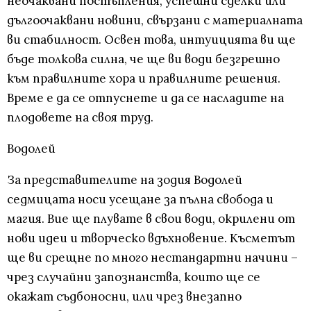
неочаквани постъпления, успешни сделки или
дългоочаквани новини, свързани с материалната
ви стабилност. Освен това, интуицията ви ще
бъде толкова силна, че ще ви води безгрешно
към правилните хора и правилните решения.
Време е да се отпуснете и да се насладите на
плодовете на своя труд.
Водолей
За представителите на зодия Водолей
седмицата носи усещане за пълна свобода и
магия. Вие ще плувате в свои води, окрилени от
нови идеи и творческо вдъхновение. Късметът
ще ви срещне по много нестандартни начини –
чрез случайни запознанства, които ще се
окажат съдбоносни, или чрез внезапно