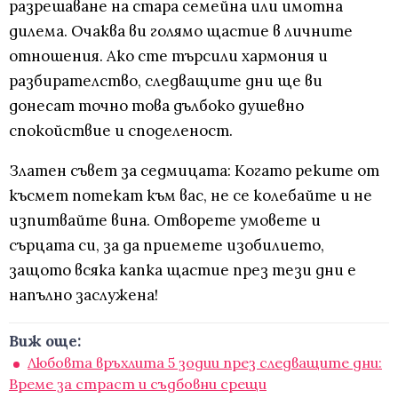
разрешаване на стара семейна или имотна
дилема. Очаква ви голямо щастие в личните
отношения. Ако сте търсили хармония и
разбирателство, следващите дни ще ви
донесат точно това дълбоко душевно
спокойствие и споделеност.
Златен съвет за седмицата: Когато реките от
късмет потекат към вас, не се колебайте и не
изпитвайте вина. Отворете умовете и
сърцата си, за да приемете изобилието,
защото всяка капка щастие през тези дни е
напълно заслужена!
Виж още:
Любовта връхлита 5 зодии през следващите дни:
Време за страст и съдбовни срещи