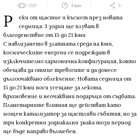
1331
4 мин
0
Р
еки от щастие и късмет през новата
седмица: 3 зодии ще плуват в
благоденствие от 15 до 21 юни
С навлизането в златната среда на юни,
космическите енергии се подреждат в
изключително хармонична конфигурация, която
обещава да отмие тревогите и да донесе
дългоочаквано облекчение. Новата седмица от
15 до 21 юни носи усещане за лекота,
вдъхновение и неочаквани подаръци от съдбата.
Планетарните влияния ще действат като
мощен катализатор за щастливи събития, но за
три конкретни зодиакални знака този период
ще бъде направо вълшебен.