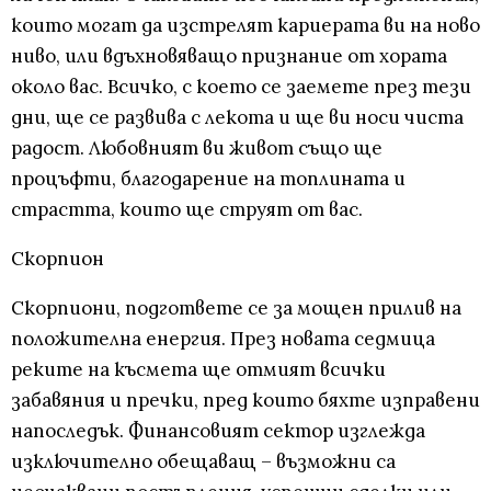
които могат да изстрелят кариерата ви на ново
ниво, или вдъхновяващо признание от хората
около вас. Всичко, с което се заемете през тези
дни, ще се развива с лекота и ще ви носи чиста
радост. Любовният ви живот също ще
процъфти, благодарение на топлината и
страстта, които ще струят от вас.
Скорпион
Скорпиони, подгответе се за мощен прилив на
положителна енергия. През новата седмица
реките на късмета ще отмият всички
забавяния и пречки, пред които бяхте изправени
напоследък. Финансовият сектор изглежда
изключително обещаващ – възможни са