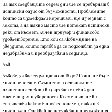
За тях следващите седем дни ще се превърнат в
истински оазис от възможности. Проблемите,
които са изглеждали нерешими, ще изчезнат с
лекота, а на тяхно място ще потекат истински
реки от късмет, личен триумф и финансово
удовлетворение. Ето кои са любимците на
звездите, които трябва да се подготвят за една
незабравима и преобразяваща седмица.
Лъв
Лъвове, за вас седмицата от 15 до 21 юни ще бъде
личен ренесанс. Слънцето и останалите
планетни аспекти ви даряват с невиждан
магнетизъм и увереност. Късметът ще ви
съпътства както в професионален, така и в
личен план. Очаквайте неочаквани предложения,