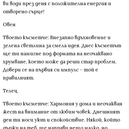
ви води през деня с положителна енергия и
отворено сърце!
Овен
Твоето късметче: Внезапно вдъхновение и
зелена светлина за смела идея. Днес късметът
ще ти намигне под формата на неочаквано
хрумване, което може да реши стар проблем.
Довери се на първия си импулс – той е
правилният.
Телец
Твоето късметче: Хармония у дома и неочакван
жест на внимание от любим човек. Днешният
ден ти носи уют и спокойствие. Някой, който
държи на теб, ще направи нещо малко, но