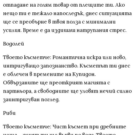
отпадане на голям товар от плещите ти. Ако
нещо ти е тежало напоследък, днес ситуацията
ще се преобърне в твоя полза с минимални
усилия. Време е да издишаш натрупания стрес.
Водолей
Твоето късметче: Романтична искра или ново,
интригуващо запознанство. Късметът ти днес
е облечен в премените на Купидон.
Обвързаните ще преоткрият магията с
партньора, а свободните ще уловят нечий силно
заинтригуван поглед.
Риби
Твоето късметче: Чист късмет при дребните
неща – денят ти ще върви по вода. Твоето