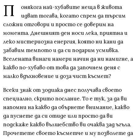
П
онякога най-хубавите неща в живота
идват тогава, когато спрем да търсим
сложни отговори и просто се доверим на
момента. Днешният ден носи лека, приятна и
леко мистериозна енергия, която ни кани да
забавим темпото и да си подарим усмивка.
Вселената винаги намери начин да ни намигне, а
какво по-хубаво от това да започнем деня с
малко вдъхновение и доза чист късмет?
Всеки знак от зодиака днес получава своето
специално, скрито послание. То е тук, за да ви
напомни на какво да обърнете внимание, какво
да пуснете да си отиде или просто да ви
подскаже какво вълшебство ви очаква зад ъгъла.
Прочетете своето късметче и му позволете да