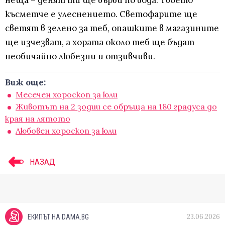
късметче е улеснението. Светофарите ще
светят в зелено за теб, опашките в магазините
ще изчезват, а хората около теб ще бъдат
необичайно любезни и отзивчиви.
Виж още:
Месечен хороскоп за юли
Животът на 2 зодии се обръща на 180 градуса до
края на лятото
Любовен хороскоп за юли
НАЗАД
23.06.2026
ЕКИПЪТ НА DAMA.BG