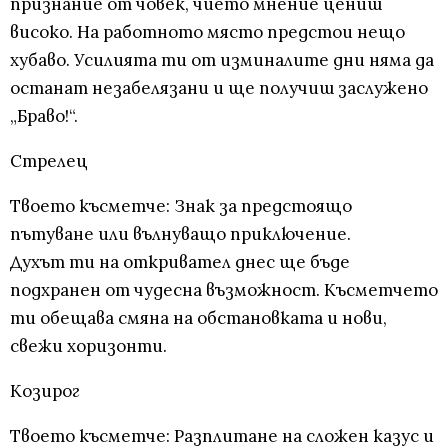
признание от човек, чието мнение цениш
високо. На работното място предстои нещо
хубаво. Усилията ти от изминалите дни няма да
останат незабелязани и ще получиш заслужено
„Браво!“.
Стрелец
Твоето късметче: Знак за предстоящо
пътуване или вълнуващо приключение.
Духът ти на откривател днес ще бъде
подхранен от чудесна възможност. Късметчето
ти обещава смяна на обстановката и нови,
свежи хоризонти.
Козирог
Твоето късметче: Разплитане на сложен казус и