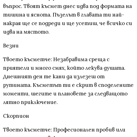
въпрос. Твоят късмет днес идва под формата на
тишина и яснота. Пъзелът в главата ти най-
накрая ще се подреди и ще усетиш, че всичко си
идва на мястото.
Везни
Твоето късметче: Незабравима среща с
приятели и много смях, който лекува душата.
Днешният ден те кани да излезеш от
рутината. Късметът ти е скрит в споделените
моменти, шегите и плановете за следващото
лятно приключение.
Скорпион
Твоето късметче: Професионален пробив или