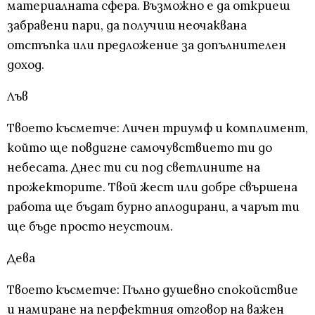
материалната сфера. Възможно е да откриеш
забравени пари, да получиш неочаквана
отстъпка или предложение за допълнителен
доход.
Лъв
Твоето късметче: Личен триумф и комплимент,
който ще повдигне самочувствието ти до
небесата. Днес ти си под светлините на
прожекторите. Твой жест или добре свършена
работа ще бъдат бурно аплодирани, а чарът ти
ще бъде просто неустоим.
Дева
Твоето късметче: Пълно душевно спокойствие
и намиране на перфектния отговор на важен