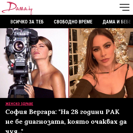
ВСИЧКО ЗА ТЕБ
СВОБОДНО ВРЕМЕ
ДАМА И БЕБЕ
ЖЕНСКО ЗДРАВЕ
София Вергара: "На 28 години РАК
не бе диагнозата, която очаквах да
чуя..."