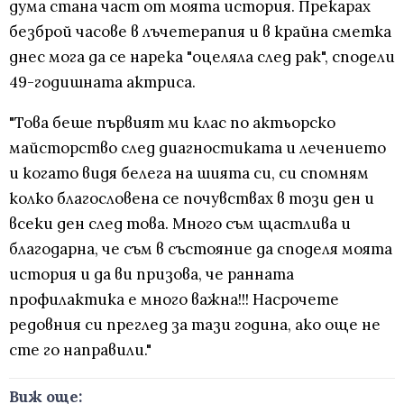
дума стана част от моята история. Прекарах
безброй часове в лъчетерапия и в крайна сметка
днес мога да се нарека "оцеляла след рак", сподели
49-годишната актриса.
"Това беше първият ми клас по актьорско
майсторство след диагностиката и лечението
и когато видя белега на шията си, си спомням
колко благословена се почувствах в този ден и
всеки ден след това. Много съм щастлива и
благодарна, че съм в състояние да споделя моята
история и да ви призова, че ранната
профилактика е много важна!!! Насрочете
редовния си преглед за тази година, ако още не
сте го направили."
Виж още: