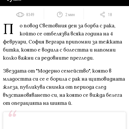
8349
2 мин
18
П
о повод Световния ден за борба с рака,
който се отбелязва всяка година на 4
февруари, София Вергара припомни за тежката
битка, която е водила с болестта и напомни
колко важни са редовните прегледи.
Звездата от "Модерно семейство", която в
младостта си се е борила с рак на щитовидната
жлеза, публикува снимка от периода след
възстановяването си, на която се вижда белега
от операцията на шията й.