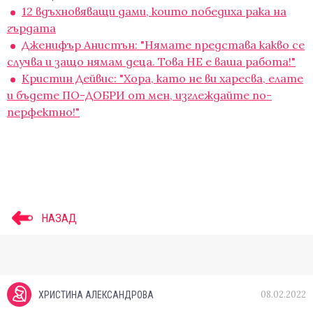
12 вдъхновяващи дами, които победиха рака на
гърдата
Дженифър Анистън: "Нямате представа какво се
случва и защо нямам деца. Това НЕ е ваша работа!"
Кристин Дейвис: "Хора, като не ви харесва, елате
и бъдете ПО-ДОБРИ от мен, изглеждайте по-
перфектно!"
НАЗАД
08.02.2022
ХРИСТИНА АЛЕКСАНДРОВА