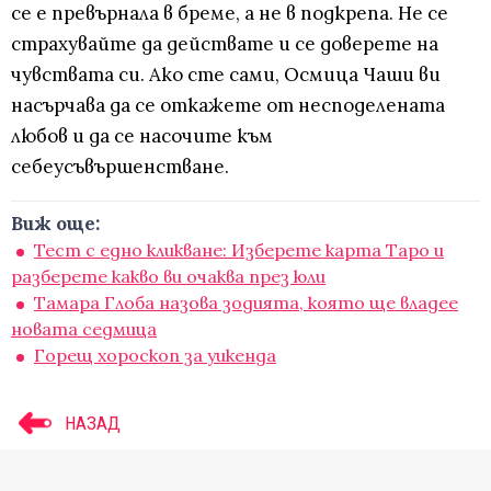
се е превърнала в бреме, а не в подкрепа. Не се
страхувайте да действате и се доверете на
чувствата си. Ако сте сами, Осмица Чаши ви
насърчава да се откажете от несподелената
любов и да се насочите към
себеусъвършенстване.
Виж още:
Тест с едно кликване: Изберете карта Таро и
разберете какво ви очаква през юли
Тамара Глоба назова зодията, която ще владее
новата седмица
Горещ хороскоп за уикенда
НАЗАД