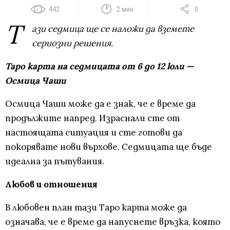
442
2 мин
0
Т
ази седмица ще се наложи да вземете
сериозни решения.
Таро карта на седмицата от 6 до 12 юли —
Осмица Чаши
Осмица Чаши може да е знак, че е време да
продължите напред. Израснали сте от
настоящата ситуация и сте готови да
покорявате нови върхове. Седмицата ще бъде
идеална за пътувания.
Любов и отношения
В любовен план тази Таро карта може да
означава, че е време да напуснете връзка, която