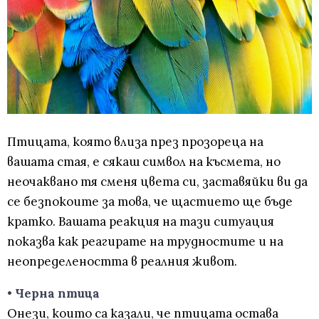
Птицата, която влиза през прозореца на
вашата стая, е сякаш символ на късмета, но
неочаквано тя сменя цвета си, заставяйки ви да
се безпокоите за това, че щастието ще бъде
кратко. Вашата реакция на тази ситуация
показва как реагирате на трудностите и на
неопределеността в реалния живот.
• Черна птица
Онези, които са казали, че птицата остава