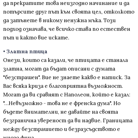
да прекратите това неизгодно начинание и да
потърсите друг път към своята цел, отколкото
да затънете в никому ненужна мъка. Този
подход означава, че всичко става по естествен
път и както вие искате.
• Златна птица
Онези, които са казали, че птицата е станала
златна, могат да бъдат описани с думата
"безстрашен". Вие не знаете какво е натиск. За
Вас всяка криза е благоприятна възможност.
Могат да ви сравнят с Наполеон, който е казал:
"…Невъзможно - това не е френска дума". Но
бъдете внимателни, не давайте на своята
безгранична увереност да ви надвие. Границата
между безстрашието и безразсъдството е
много фина.