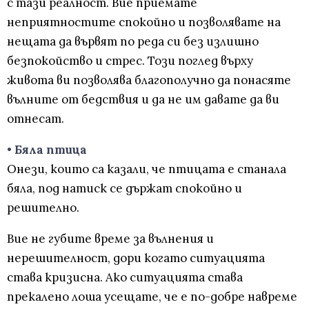
с тази реалност. Вие приемате
неприятностите спокойно и позволявате на
нещата да вървят по реда си без излишно
безпокойство и стрес. Този поглед върху
живота ви позволява благополучно да понасяте
вълните от бедствия и да не им давате да ви
отнесат.
• Бяла птица
Онези, които са казали, че птицата е станала
бяла, под натиск се държат спокойно и
решително.
Вие не губите време за вълнения и
нерешителност, дори когато ситуацията
става кризисна. Ако ситуацията става
прекалено лоша усещате, че е по-добре навреме