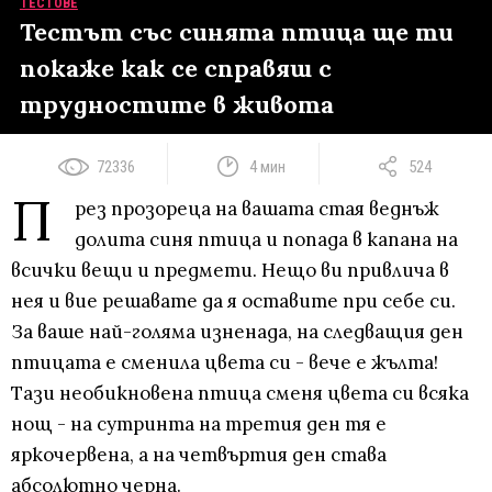
ТЕСТОВЕ
Тестът със синята птица ще ти
покаже как се справяш с
трудностите в живота
72336
4 мин
524
П
рез прозореца на вашата стая веднъж
долита синя птица и попада в капана на
всички вещи и предмети. Нещо ви привлича в
нея и вие решавате да я оставите при себе си.
За ваше най-голяма изненада, на следващия ден
птицата е сменила цвета си - вече е жълта!
Тази необикновена птица сменя цвета си всяка
нощ - на сутринта на третия ден тя е
яркочервена, а на четвъртия ден става
абсолютно черна.