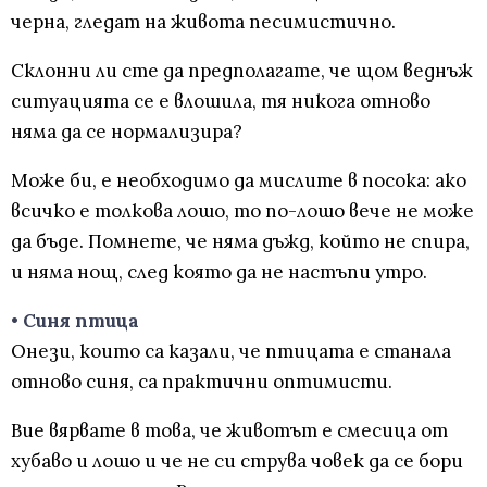
черна, гледат на живота песимистично.
Склонни ли сте да предполагате, че щом веднъж
ситуацията се е влошила, тя никога отново
няма да се нормализира?
Може би, е необходимо да мислите в посока: ако
всичко е толкова лошо, то по-лошо вече не може
да бъде. Помнете, че няма дъжд, който не спира,
и няма нощ, след която да не настъпи утро.
• Синя птица
Онези, които са казали, че птицата е станала
отново синя, са практични оптимисти.
Вие вярвате в това, че животът е смесица от
хубаво и лошо и че не си струва човек да се бори