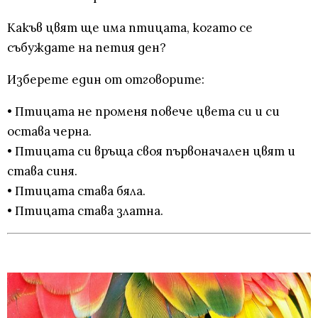
Какъв цвят ще има птицата, когато се
събуждате на петия ден?
Изберете един от отговорите:
• Птицата не променя повече цвета си и си
остава черна.
• Птицата си връща своя първоначален цвят и
става синя.
• Птицата става бяла.
• Птицата става златна.