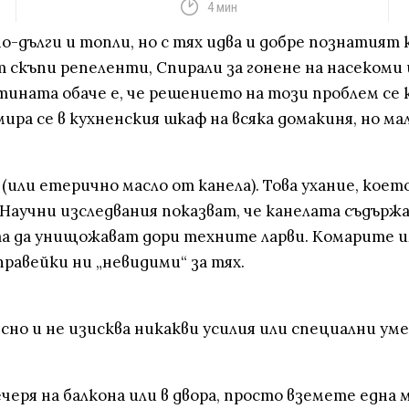
4 мин
 по-дълги и топли, но с тях идва и добре познатия
т скъпи репеленти, Спирали за гонене на насеком
ината обаче е, че решението на този проблем се к
ира се в кухненския шкаф на всяка домакиня, но 
(или етерично масло от канела). Това ухание, коет
аучни изследвания показват, че канелата съдържа
та да унищожават дори техните ларви. Комарите 
равейки ни „невидими“ за тях.
но и не изисква никакви усилия или специални ум
еря на балкона или в двора, просто вземете една 