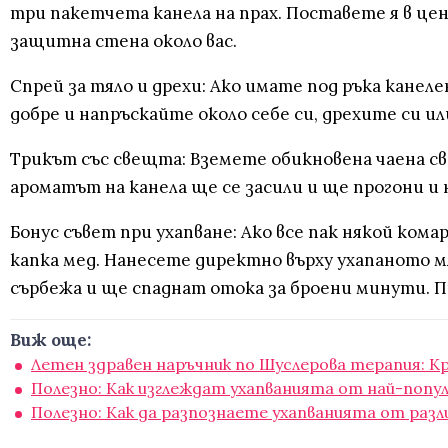
три пакетчета канела на прах. Поставете я в це
защитна стена около вас.
Спрей за тяло и дрехи: Ако имате под ръка канел
добре и напръскайте около себе си, дрехите си 
Трикът със свещта: Вземете обикновена чаена све
ароматът на канела ще се засили и ще прогони и
Бонус съвет при ухапване: Ако все пак някой кома
капка мед. Нанесете директно върху ухапаното 
сърбежа и ще спаднат отока за броени минути. П
Виж още:
Летен здравен наръчник по Шуслерова терапия: К
Полезно: Как изглеждат ухапванията от най-поп
Полезно: Как да разпознаете ухапванията от разл