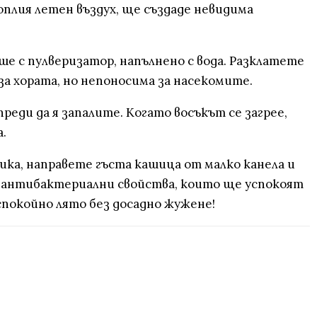
оплия летен въздух, ще създаде невидима
ише с пулверизатор, напълнено с вода. Разклатете
за хората, но непоносима за насекомите.
еди да я запалите. Когато восъкът се загрее,
.
трика, направете гъста кашица от малко канела и
и антибактериални свойства, които ще успокоят
спокойно лято без досадно жужене!