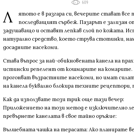
609
Л
ятото е в разгара си, вечерите стават все
последващият сърбеж. Пазарът е зализан о
задушаващо и оставят лепкав слой по кожата. Ист
натурално средство, което струва стотинки, нам
досадните насекоми.
Става въпрос за най-обикновената канела на прах 
истински репелент от кошмарите на комарите. Н
прогонват възрастните насекоми, но имат сила
на канела буквално блокира техните рецептори, п
Как да използвате този трик още тази вечер:
Приложението на този метод е изключително лес
превърнете канелата в свое тайно оръжие:
Вълшебната чашка на терасата: Ако планирате веч