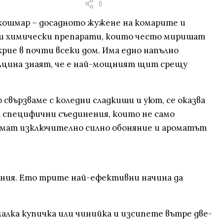
0
т кошмар – досадното жужене на комарите и
и и химически препарати, които често миришат
рие в почти всеки дом. Има едно напълно
малцина знаят, че е най-мощният щит срещу
о свързваме с коледни сладкиши и уют, се оказва
 специфични съединения, които не само
имат изключително силно обоняние и ароматът
ения. Ето трите най-ефективни начина да
малка купичка или чинийка и изсипете вътре две-