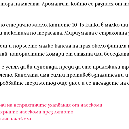
нтъра на масата. Ароматът, който се разнася от т
ено етерично масло, капнете 10-15 капки в малко ш
или текстила по терасата. Миризмата е страхотна 
щ и поръсете малко канела на прах около фитила пр
 най-напористите комари от стаята или беседката
р е успял да ви изненада, преди да сте приложили 
място. Канелата има силни противовъзпалителни 
робвайте този метод още днес и се насладете на 
рай на неприятните ухапвания от насекоми
улярните насекоми през лятото
ични насекоми