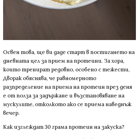
Освен това, ще ви даде старт в постигането на
дневната цел за прием на протеини. За хора,
които тренират редовно, особено с тежести,
Дворак обяснява, че равномерното
разпределение на приема на протеин през деня
е от полза за задържане и възстановяване на
мускулите, отколкото ако се приема наведнъж
вечер.
Как изглеждат 30 грама протеин на закуска?