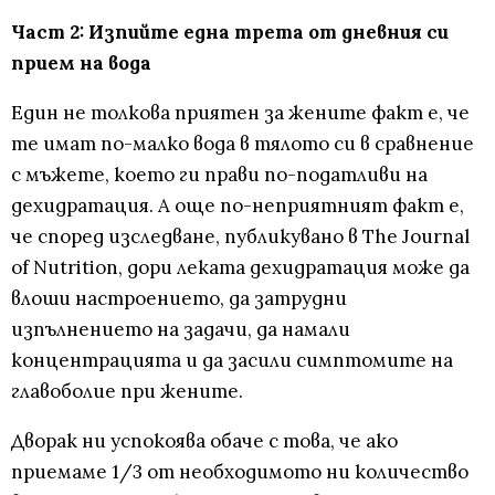
Част 2: Изпийте една трета от дневния си
прием на вода
Един не толкова приятен за жените факт е, че
те имат по-малко вода в тялото си в сравнение
с мъжете, което ги прави по-податливи на
дехидратация. А още по-неприятният факт е,
че според изследване, публикувано в The Journal
of Nutrition, дори леката дехидратация може да
влоши настроението, да затрудни
изпълнението на задачи, да намали
концентрацията и да засили симптомите на
главоболие при жените.
Дворак ни успокоява обаче с това, че ако
приемаме 1/3 от необходимото ни количество