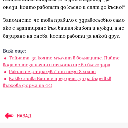
онези, които работят до късно и спят до късно!“
Запомнете, че това правило е здравословно само
ако е адаптирано към вашия живот и нужди, а не
базирано на онова, което работи за някой друг.
Виж още:
Тайната, за която мълчат в болниците. Пийте
вода по този начин и тялото ще ви благодари
Ракът се „страхува“ от тези 8 храни
Какво хапва Бионсе през деня, за да бъде във
върхова форма на 44!
НАЗАД