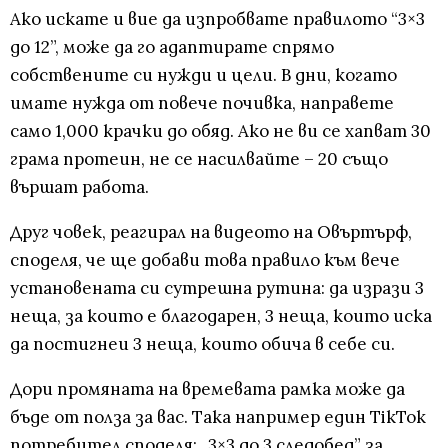
Ако искате и вие да изпробвате правилото “3×3
до 12”, може да го адаптирате спрямо
собствените си нужди и цели. В дни, когато
имате нужда от повече почивка, направете
само 1,000 крачки до обяд. Ако не ви се хапват 30
грама протеин, не се насилвайте – 20 също
вършат работа.
Друг човек, реагирал на видеото на Овъртърф,
споделя, че ще добави това правило към вече
установената си сутрешна рутина: да изрази 3
неща, за които е благодарен, 3 неща, които иска
да постигнеи 3 неща, които обича в себе си.
Дори промяната на времевата рамка може да
бъде от полза за вас. Така например един TikTok
потребител споделя: „3×3 до 3 следобед” за