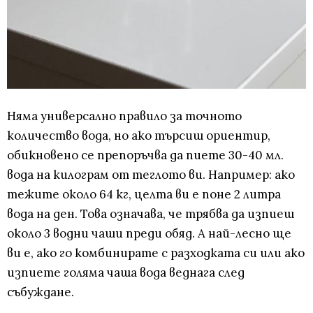
Няма универсално правило за точното
количество вода, но ако търсиш ориентир,
обикновено се препоръчва да пиете 30-40 мл.
вода на килограм от теглото ви. Например: ако
тежите около 64 кг, целта ви е поне 2 литра
вода на ден. Това означава, че трябва да изпиеш
около 3 водни чаши преди обяд. А най-лесно ще
ви е, ако го комбинирате с разходката си или ако
изпиете голяма чаша вода веднага след
събуждане.