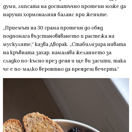
думи, липсата на достатъчно протеин може да
наруши хормоналния баланс при жените.
„Приемът на 30 грама протеин до обяд
подпомага възстановяването и растежа на
мускулите,“ казва Дворак. „Стабилизира нивата
на кръвната захар, намалява желанието за
сладко по-късно през деня и ще ви засити, така
че е по-малко вероятно да преядеш вечерта.“