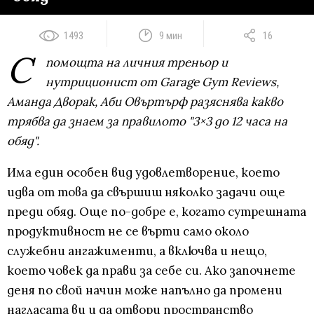
1493
9 мин
16
С
помощта на личния треньор и
нутриционист от Garage Gym Reviews,
Аманда Дворак, Аби Овъртърф разяснява какво
трябва да знаем за правилото "3×3 до 12 часа на
обяд".
Има един особен вид удовлетворение, което
идва от това да свършиш няколко задачи още
преди обяд. Още по-добре е, когато сутрешната
продуктивност не се върти само около
служебни ангажименти, а включва и нещо,
което човек да прави за себе си. Ако започнете
деня по свой начин може напълно да промени
нагласата ви и да отвори пространство