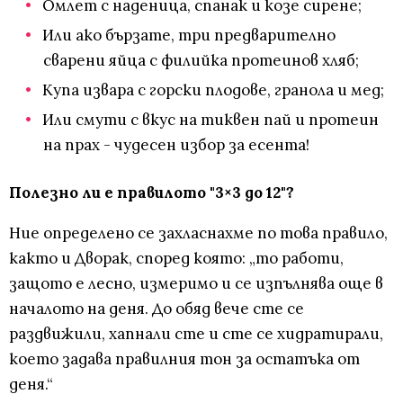
Омлет с наденица, спанак и козе сирене;
Или ако бързате, три предварително
сварени яйца с филийка протеинов хляб;
Купа извара с горски плодове, гранола и мед;
Или смути с вкус на тиквен пай и протеин
на прах - чудесен избор за есента!
Полезно ли е правилото "3×3 до 12"?
Ние определено се захласнахме по това правило,
както и Дворак, според която: „то работи,
защото е лесно, измеримо и се изпълнява още в
началото на деня. До обяд вече сте се
раздвижили, хапнали сте и сте се хидратирали,
което задава правилния тон за остатъка от
деня.“