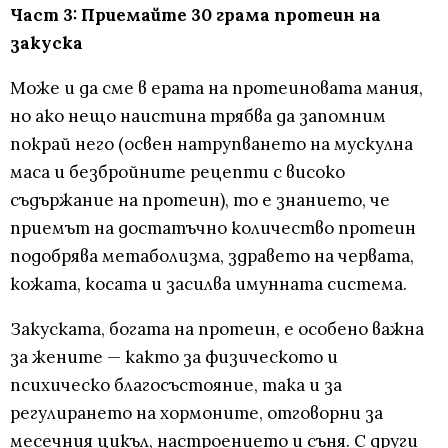
Част 3: Приемайте 30 грама протеин на
закуска
Може и да сме в ерата на протеиновата мания,
но ако нещо наистина трябва да запомним
покрай него (освен натрупването на мускулна
маса и безбройните рецепти с високо
съдържание на протеин), то е знанието, че
приемът на достатъчно количество протеин
подобрява метаболизма, здравето на червата,
кожата, косата и засилва имунната система.
Закуската, богата на протеин, е особено важна
за жените — както за физическото и
психическо благосъстояние, така и за
регулирането на хормоните, отговорни за
месечния цикъл, настроението и съня. С други