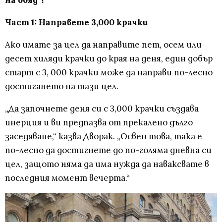
на обяд"?
Част 1: Направете 3,000 крачки
Ако имате за цел да направите пет, осем или
десет хиляди крачки до края на деня, един добър
старт с 3, 000 крачки може да направи по-лесно
достигането на тази цел.
„Да започнете деня си с 3,000 крачки създава
инерция и ви предпазва от прекалено дълго
заседяване,“ казва Дворак. „Освен това, така е
по-лесно да достигнете до по-голяма дневна си
цел, защото няма да има нужда да наваксвате в
последния момент вечерта.“