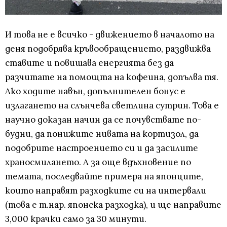
И това не е всичко - движението в началото на
деня подобрява кръвообращението, раздвижва
ставите и повишава енергията без да
разчитате на помощта на кофеина, допълва тя.
Ако ходите навън, допълнителен бонус е
излагането на слънчева светлина сутрин. Това е
научно доказан начин да се почувствате по-
будни, да понижите нивата на кортизол, да
подобрите настроението си и да засилите
храносмилането. А за още вдъхновение по
темата, последвайте примера на японците,
които направят разходките си на интервали
(това е т.нар. японска разходка), и ще направите
3,000 крачки само за 30 минути.