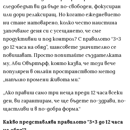
следобедът ви да бъде по-свободен, фокусиран
или дори релаксиращ. Но когато ежедневието
ни стане натоварено, колко често наистина
започваме деня си с усещането, че сме
продуктивни и под контрол? С правилото “3×3
до 12 часа на обяд”, шансовете значително се
повишават. Просто попитайте създателката
му, Аби Овъртърф, която казва, че този вече
популярен в онлайн пространството метод
„напълно промени живота ми.“
„Ако правиш само три неща преди 12 часа всеки
ден, ви гарантирам, че ще бъдете по-здрави, по-
щастливи и в по-добра форма.“
Какво представлява правилото "3×3 до 12 часа