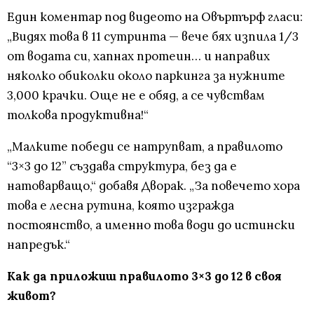
Един коментар под видеото на Овъртърф гласи:
„Видях това в 11 сутринта — вече бях изпила 1/3
от водата си, хапнах протеин… и направих
няколко обиколки около паркинга за нужните
3,000 крачки. Още не е обяд, а се чувствам
толкова продуктивна!“
„Малките победи се натрупват, а правилото
“3×3 до 12” създава структура, без да е
натоварващо,“ добавя Дворак. „За повечето хора
това е лесна рутина, която изгражда
постоянство, а именно това води до истински
напредък.“
Как да приложиш правилото 3×3 до 12 в своя
живот?