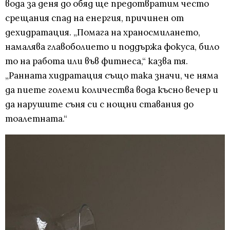
вода за деня до обяд ще предотвратим често
срещания спад на енергия, причинен от
дехидратация. „Помага на храносмилането,
намалява главоболието и поддържа фокуса, било
то на работа или във фитнеса,“ казва тя.
„Ранната хидратация също така значи, че няма
да пиете големи количества вода късно вечер и
да нарушите съня си с нощни ставания до
тоалетната.“