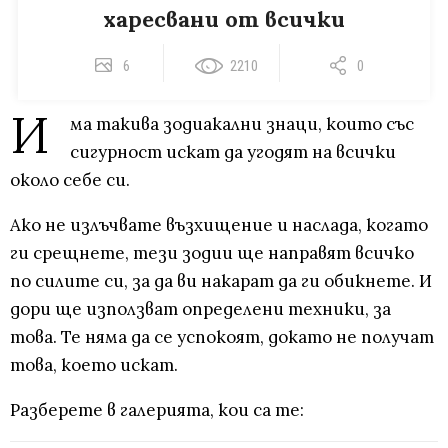
харесвани от всички
6
2210
0
И
ма такива зодиакални знаци, които със
сигурност искат да угодят на всички
около себе си.
Ако не излъчвате възхищение и наслада, когато
ги срещнете, тези зодии ще направят всичко
по силите си, за да ви накарат да ги обикнете. И
дори ще използват определени техники, за
това. Те няма да се успокоят, докато не получат
това, което искат.
Разберете в галерията, кои са те: