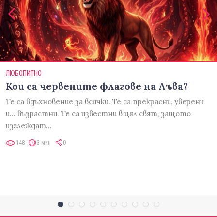
ЛЮБОПИТНО
Кои са червените флагове на Лъва?
Те са вдъхновение за всички. Те са прекрасни, уверени
и... възрастни. Те са известни в цял свят, защото
изглеждат…
148
3 мин
0