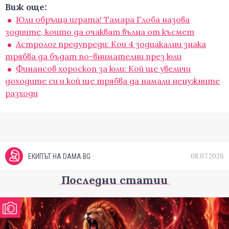
Виж още:
Юли обръща играта! Тамара Глоба назова
зодиите, които да очакват вълна от късмет
Астролог предупреди: Кои 4 зодиакални знака
трябва да бъдат по-внимателни през юли
Финансов хороскоп за юли: Кой ще увеличи
доходите си и кой ще трябва да намали ненужните
разходи
08.07.2026
ЕКИПЪТ НА DAMA.BG
Последни статии