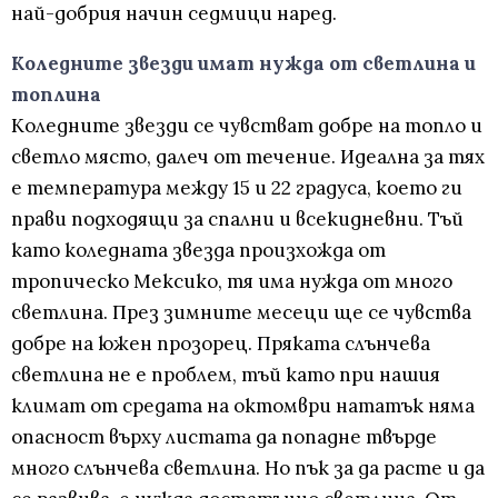
най-добрия начин седмици наред.
Коледните звезди имат нужда от светлина и
топлина
Коледните звезди се чувстват добре на топло и
светло място, далеч от течение. Идеална за тях
е температура между 15 и 22 градуса, което ги
прави подходящи за спални и всекидневни. Тъй
като коледната звезда произхожда от
тропическо Мексико, тя има нужда от много
светлина. През зимните месеци ще се чувства
добре на южен прозорец. Пряката слънчева
светлина не е проблем, тъй като при нашия
климат от средата на октомври нататък няма
опасност върху листата да попадне твърдe
много слънчева светлина. Но пък за да расте и да