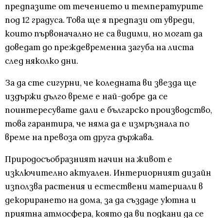
предпазите от течението и температурите
под 12 градуса. Това ще я предпази от увреди,
които първоначално не са видими, но могат да
доведат до преждевременна загуба на листа
след няколко дни.
За да сте сигурни, че коледната ви звезда ще
издържи дълго време е най-добре да се
поинтересувате дали е българско производство,
това гарантира, че няма да е измръзнала по
време на превоза от друга държава.
Природосъобразният начин на живот е
изключително актуален. Интериорният дизайн
използва растения и естествени материали в
декорирането на дома, за да създаде уютна и
приятна атмосфера, която да ви подкани да се