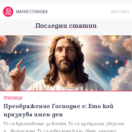
08.12.2022
МАРИЯ СТОЯНОВА
Последни статии
ПРАЗНИЦИ
Преображение Господне е: Ето кой
празнува имен ден
Те са вдъхновение за всички. Те са прекрасни, уверени
и... възрастни. Те са известни в цял свят, защото