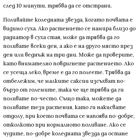
след 10 минути, трябва да се отстрани.
Поливайте коледната звезда, когато почвата е
видимо суха. Ако растението се намира близо до
радиатор в суха стая, може да трябва да го
поливате всеки ден, а ако е на друго място през
ден или веднъж на три дни. Може да проверите,
като внимателно повдигнете растението. Ако
се усеща леко, време е да го полеете. Трябва да
отбележим, че малките саксии изсъхват по-
бързо от големите, така че ще трябва да ги
поливате по-често. Също така, можете да
поливате тези растения, като ги накисвате
отдолу, при което почвата се напоява по-добре,
отколкото при нормалното поливане. Ако се
чудите, по-добре коледната звезда да остане