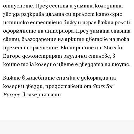
отпуснете. През есента и зимата коледната
звезда разкрива цялата си прелест като едно
истинско естествено бижу и играе важна роля в
оформянето на интериора. През зимата стаята
свети, благодарение на ярките цветове на това
прелестно растение. Експертите от Stars for
Europe демонстрират различни стилове, в
които това коледно цвете е звездата на шоуто.
Вижте вълшебните снимки с декорации на
коледни звезди, предоставени от
Stars for
Europe
, в галерията ни: