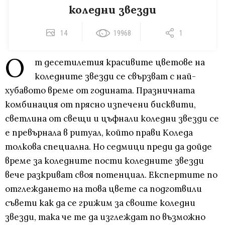
коледни звезди
14
19968
1
О
т десетилетия красивите цветове на
коледните звезди се свързват с най-
хубавото време от годината. Празничната
комбинация от прясно изпечени бисквити,
светлина от свещи и цъфнали коледни звезди се
е превърнала в ритуал, който прави Коледа
толкова специална. Но седмици преди да дойде
време за коледните пости коледните звезди
вече разкриват своя потенциал. Експертите по
отглеждането на това цвете са подготвили
съвети как да се грижим за своите коледни
звезди, така че те да изглеждат по възможно