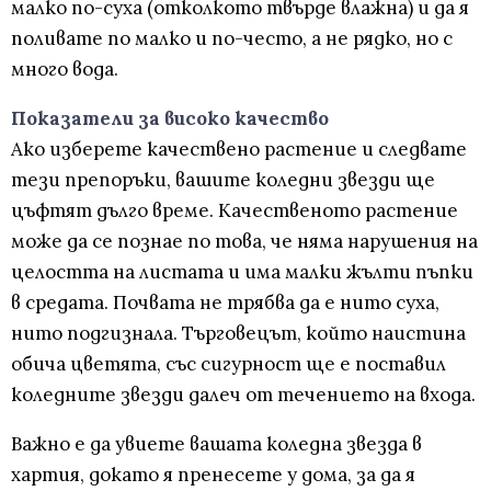
малко по-суха (отколкото твърде влажна) и да я
поливате по малко и по-често, а не рядко, но с
много вода.
Показатели за високо качество
Ако изберете качествено растение и следвате
тези препоръки, вашите коледни звезди ще
цъфтят дълго време. Качественото растение
може да се познае по това, че няма нарушения на
целостта на листата и има малки жълти пъпки
в средата. Почвата не трябва да е нито суха,
нито подгизнала. Търговецът, който наистина
обича цветята, със сигурност ще е поставил
коледните звезди далеч от течението на входа.
Важно е да увиете вашата коледна звезда в
хартия, докато я пренесете у дома, за да я