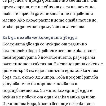
се развива, е нужда достатъчно светлина. От
друга страна, те не обичат да са на течение,
така че трябва да ги поставите на заветно
място. Ако около растението става течение,
може да започнат да му капят листата.
Как да поливаме коледната звезда
Коледната звезда се нуждае от различно
количество вода в зависимост от локацията,
температурата в помощението, размера на
растението и саксията. За стандартна саксия с
диаметър 13 см е достатъчна една малка чаша
вода, т.е. около 0,2 литра. Това предотвратява
запушването на порите в почвата и
подгизването им. За мини коледни звезди е
нужна не повече от една малка чашка за шот.
Излишната вода, която все още е в саксията