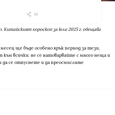
34
. Китайският хороскоп за юли 2025 г. обещава
месец ще бъде особено ярък период за тези,
 към всички: не се натоварвайте с много неща и
ви да се отпуснете и да преосмислите