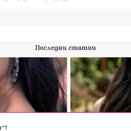
Последни статии
я“?