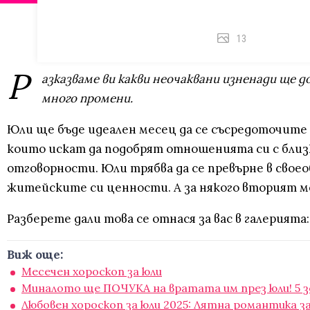
13
Р
азказваме ви какви неочаквани изненади ще д
много промени.
Юли ще бъде идеален месец да се съсредоточите в
които искат да подобрят отношенията си с близк
отговорности. Юли трябва да се превърне в своео
житейските си ценности. А за някого вторият м
Разберете дали това се отнася за вас в галерията:
Виж още:
Месечен хороскоп за юли
Миналото ще ПОЧУКА на вратата им през юли! 5 
Любовен хороскоп за юли 2025: Лятна романтика за