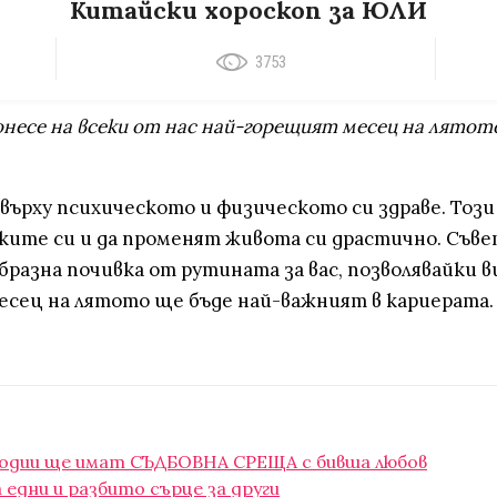
Китайски хороскоп за ЮЛИ
3753
онесе на всеки от нас най-горещият месец на лятото
ърху психическото и физическото си здраве. Този 
ите си и да променят живота си драстично. Съвет
бразна почивка от рутината за вас, позволявайки 
есец на лятото ще бъде най-важният в кариерата.
зодии ще имат СЪДБОВНА СРЕЩА с бивша любов
 едни и разбито сърце за други