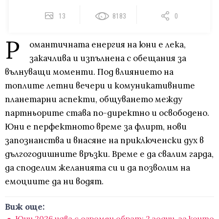
13
8183
0
Р
омантичната енергия на юни е лека,
закачлива и изпълнена с обещания за
вълнуващи моменти. Под влиянието на
топлите летни вечери и комуникативните
планетарни аспекти, общуването между
партньорите става по-директно и освободено.
Юни е перфектното време за флирт, нови
запознанства и внасяне на приключенски дух в
дългогодишните връзки. Време е да свалим гарда,
да споделим желанията си и да позволим на
емоциите да ни водят.
Виж още:
Юни 2026 идва с огромен обрат: 2 зодии, за които