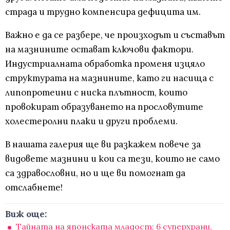
страда и трудно компенсира дефицита им.
Важно е да се разбере, че произходът и съставът
на мазнините остават ключови фактори.
Индустриалната обработка променя изцяло
структурата на мазнините, като ги насища с
липопротеини с ниска плътност, които
провокират образуването на прословутите
холестеролни плаки и други проблеми.
В нашата галерия ще ви разкажем повече за
видовете мазнини и кои са тези, които не само
са здравословни, но и ще ви помогнат да
отслабнете!
Виж още:
Тайната на японската младост: 6 суперхрани,