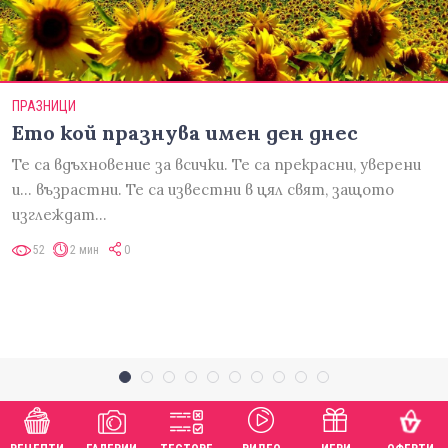
ПРАЗНИЦИ
Ето кой празнува имен ден днес
Те са вдъхновение за всички. Те са прекрасни, уверени
и... възрастни. Те са известни в цял свят, защото
изглеждат…
52
2 мин
0