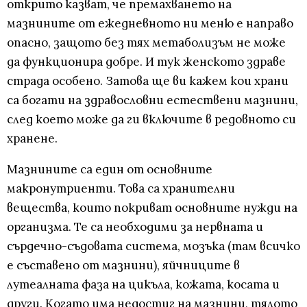
открито казват, че премахването на
мазнините от ежедневното ни меню е направо
опасно, защото без тях метаболизъм не може
да функционира добре. И тук женското здраве
страда особено. Затова ще ви кажем кои храни
са богати на здравословни естествени мазнини,
след което може да ги включите в редовното си
хранене.
Мазнините са един от основните
макронутриенти. Това са хранителни
вещества, които покриват основните нужди на
организма. Те са необходими за нервната и
сърдечно-съдовата система, мозъка (там всичко
е съставено от мазнини), яйчниците в
лутеалната фаза на цикъла, кожата, косата и
други. Когато има недостиг на мазнини, тялото